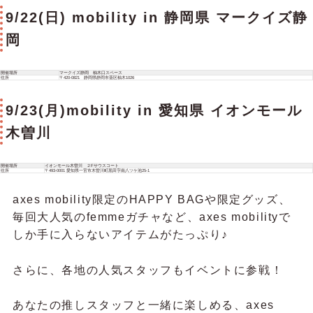
9/22(日) mobility in 静岡県 マークイズ静
岡
開催場所
マークイズ静岡 柚木口スペース
住所
〒420-0821 静岡県静岡市葵区柚木1026
9/23(月)mobility in 愛知県 イオンモール
木曽川
開催場所
イオンモール木曽川 ２Fサウスコート
住所
〒493-0001 愛知県一宮市木曽川町黒田字南八ツケ池25-1
axes mobility限定のHAPPY BAGや限定グッズ、
毎回大人気のfemmeガチャなど、axes mobilityで
しか手に入らないアイテムがたっぷり♪
さらに、各地の人気スタッフもイベントに参戦！
あなたの推しスタッフと一緒に楽しめる、axes