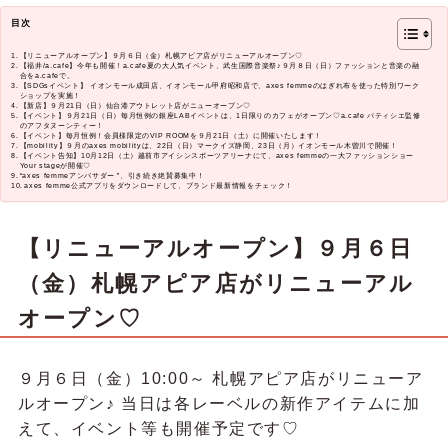
目次
【リニューアルオープン】９月６日（金）札幌アピア店がリニューアルオープン♡
【福井/a.cafe】今年も開催！a.cafe夏の大人気イベント、武生国際音楽祭♪９月８日（日）ファッションと音楽の融
合をa.cafeで。
【SDGsイベント】 イオンモール成田店、イオンモール甲府昭和店で、axes femmeのはぎれ布を使った特別ワーク
ショップを実施！
【新店】９月21日（日）仙台港アウトレット店がニューオープン♡
【イベント】９月21日（日）毎月恒例の銀座LABイベントは、1日限りのカフェがオープン♡a.cafe パティシエ監修
のアフタヌーンティー！
【イベント】毎月恒例！会員様限定のVIP ROOMを９月21日（土）に開催いたします！
【mobility】９月のaxes mobilityは、22日（日）マークイズ静岡、23日（月）イオンモール木曽川で開催！
【イベント告知】10月12日（土）越前市アイシンスポーツアリーナにて、axes femmeの一大ファッションショー
Your stageが開催♡
“axes femmeアンバサダー ”、引き続き絶賛募集中！
axes femme公式アプリをダウンロードして、ブランド最新情報をチェック！
【リニューアルオープン】９月６日
（金）札幌アピア店がリニューアル
オープン♡
９月６日（金）10:00～ 札幌アピア店がリニューア
ルオープン♪ 当日は各レーベルの新作アイテムに加
えて、イベント等も開催予定です♡