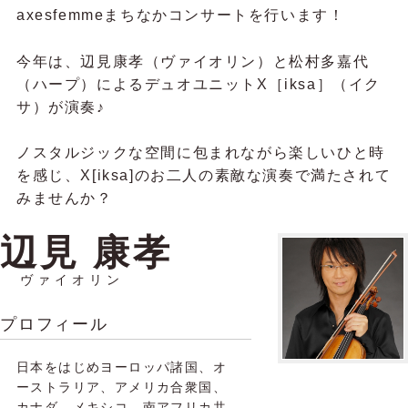
axesfemmeまちなかコンサートを行います！
今年は、辺見康孝（ヴァイオリン）と松村多嘉代
（ハープ）によるデュオユニットX［iksa］（イク
サ）が演奏♪
ノスタルジックな空間に包まれながら楽しいひと時
を感じ、X[iksa]のお二人の素敵な演奏で満たされて
みませんか？
辺見 康孝
ヴァイオリン
プロフィール
日本をはじめヨーロッパ諸国、オ
ーストラリア、アメリカ合衆国、
カナダ、メキシコ、南アフリカ共