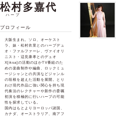
松村多嘉代
ハープ
プロフィール
大阪生まれ。ソロ、オーケスト
ラ、妹・松村衣里とのハープデュ
オ・ファルファーレ、ヴァイオリ
ニスト・辺見康孝とのデュオ
X[iksa]の活動のほかTV番組のた
めの楽曲制作や編曲、ロックミュ
ージシャンとの共演などジャンル
の垣根を超えた活動を展開。とり
わけ現代作品に強い関心を持ち現
代奏法のレクチャーや新作の委嘱
初演を積極的に行いハープの可能
性を探求している。
国内はもとよりヨーロッパ諸国、
カナダ、オーストラリア、南アフ