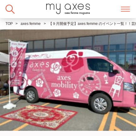
Skip
to
content
TOP
axes femme
【９月開催予定】axes femme のイベント一覧！！