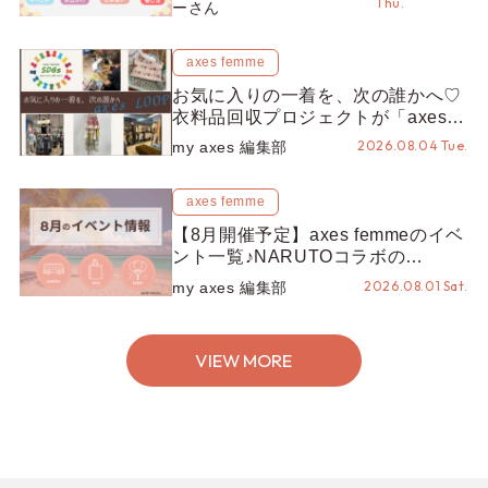
Thu.
ーさん
プスタッフ編集部】
axes femme
お気に入りの一着を、次の誰かへ♡
衣料品回収プロジェクトが「axes
LOOP」にアップデート！活用する
2026.08.04 Tue.
my axes 編集部
とポイントが手に入る◎
axes femme
【8月開催予定】axes femmeのイベ
ント一覧♪NARUTOコラボの
REZEN POPUPから、プチYour
2026.08.01 Sat.
my axes 編集部
Stage.、ティーパーティまで！8月
の特別なイベントをチェック◎
VIEW MORE