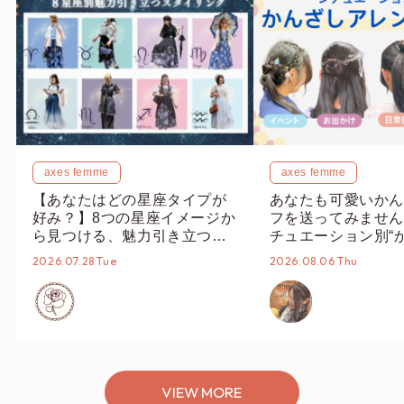
axes femme
axes femme
【あなたはどの星座タイプが
あなたも可愛いかん
好み？】8つの星座イメージか
フを送ってみません
ら見つける、魅力引き立つス
チュエーション別“
タイリング♡
オススメ【ショップ
2026.07.28 Tue
2026.08.06 Thu
編集部】
VIEW MORE