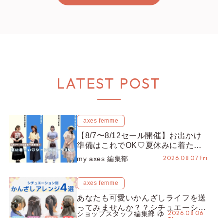
LATEST POST
axes femme
【8/7〜8/12セール開催】お出かけ
準備はこれでOK♡夏休みに着たい
コーデ25選をシーン別に徹底解説！
2026.08.07 Fri.
my axes 編集部
axes femme
あなたも可愛いかんざしライフを送
ってみませんか？？シチュエーショ
2026.08.06
ショップスタッフ編集部 ゆ
ン別“かんざし”のオススメ【ショッ