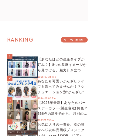
RANKING
VIEW MORE
1
【あなたはどの星座タイプが
好み？】8つの星座イメージか
ら見つける、魅力引き立つス
タイリング♡
2026.07.28 Tue
2
あなたも可愛いかんざしライ
フを送ってみませんか？？シ
チュエーション別“かんざし”の
オススメ【ショップスタッフ
2026.08.06 Thu
3
【2026年最新】あなたのバー
編集部】
スデーカラー(誕生色)は何色？
366色の誕生色から、月別の誕
生色、バースデーカラーコー
2023.11.05 Sun
4
お気に入りの一着を、次の誰
デまでご紹介♡
かへ♡衣料品回収プロジェク
トが「axes LOOP」にアップ