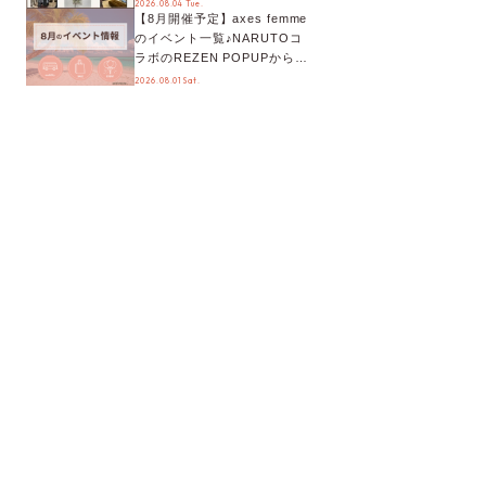
2026.08.04 Tue.
【8月開催予定】axes femme
が手に入る◎
のイベント一覧♪NARUTOコ
ラボのREZEN POPUPから、
プチYour Stage.、ティーパー
2026.08.01 Sat.
ティまで！8月の特別なイベン
トをチェック◎