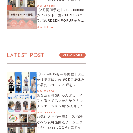
デート！活用するとポイント
2026.08.04 Tue
5
【8月開催予定】axes femme
が手に入る◎
のイベント一覧♪NARUTOコ
ラボのREZEN POPUPから、
プチYour Stage.、ティーパー
2026.08.01 Sat
ティまで！8月の特別なイベン
トをチェック◎
LATEST POST
VIEW MORE
【8/7〜8/12セール開催】お出
かけ準備はこれでOK♡夏休み
に着たいコーデ25選をシーン
別に徹底解説！
2026.08.07 Fri.
あなたも可愛いかんざしライ
フを送ってみませんか？？シ
チュエーション別“かんざし”の
オススメ【ショップスタッフ
2026.08.06 Thu.
お気に入りの一着を、次の誰
編集部】
かへ♡衣料品回収プロジェク
トが「axes LOOP」にアップ
デート！活用するとポイント