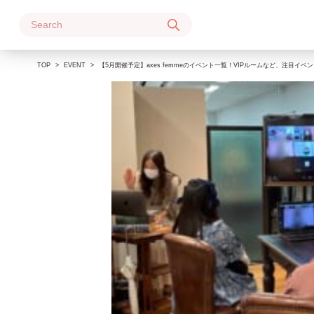
Skip
to
content
TOP
EVENT
【5月開催予定】axes femmeのイベント一覧！VIPルームなど、注目イ