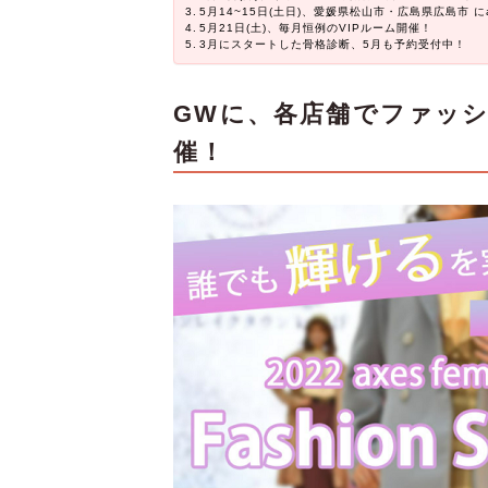
5月14~15日(土日)、愛媛県松山市・広島県広島市 にaxe
5月21日(土)、毎月恒例のVIPルーム開催！
3月にスタートした骨格診断、5月も予約受付中！
GWに、
各店舗で
ファッ
催
！