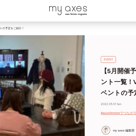
ベントの予定をご紹介！
EVENT
【5月開催予定
ント一覧！
ベントの予
2022.05.01 Sun.
#axesfemmeでつなが
my axes 編集部