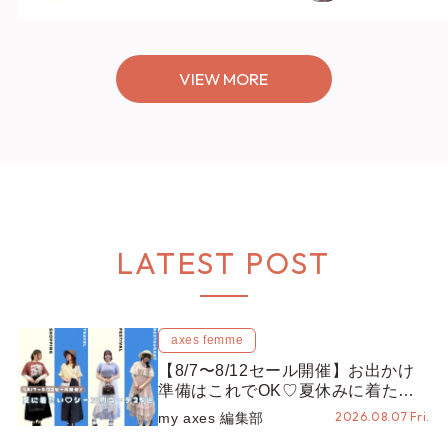
VIEW MORE
LATEST POST
axes femme
【8/7〜8/12セール開催】お出かけ
準備はこれでOK♡夏休みに着たい
コーデ25選をシーン別に徹底解説！
2026.08.07 Fri.
my axes 編集部