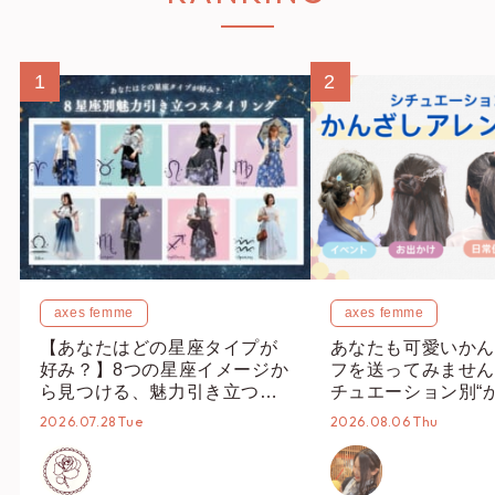
1
2
axes femme
axes femme
【あなたはどの星座タイプが
あなたも可愛いかん
好み？】8つの星座イメージか
フを送ってみません
ら見つける、魅力引き立つス
チュエーション別“
タイリング♡
オススメ【ショップ
2026.07.28 Tue
2026.08.06 Thu
編集部】