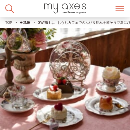
Skip
to
content
TOP
HOME
GW明けは、おうちカフェでのんびり疲れを癒そう♡夏に