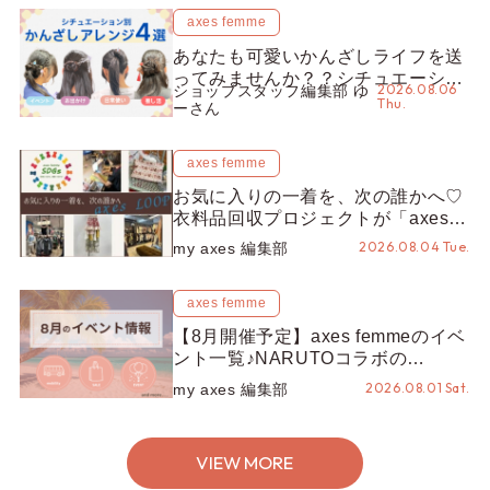
axes femme
あなたも可愛いかんざしライフを送
ってみませんか？？シチュエーショ
2026.08.06
ショップスタッフ編集部 ゆ
ン別“かんざし”のオススメ【ショッ
Thu.
ーさん
プスタッフ編集部】
axes femme
お気に入りの一着を、次の誰かへ♡
衣料品回収プロジェクトが「axes
LOOP」にアップデート！活用する
2026.08.04 Tue.
my axes 編集部
とポイントが手に入る◎
axes femme
【8月開催予定】axes femmeのイベ
ント一覧♪NARUTOコラボの
REZEN POPUPから、プチYour
2026.08.01 Sat.
my axes 編集部
Stage.、ティーパーティまで！8月
の特別なイベントをチェック◎
VIEW MORE