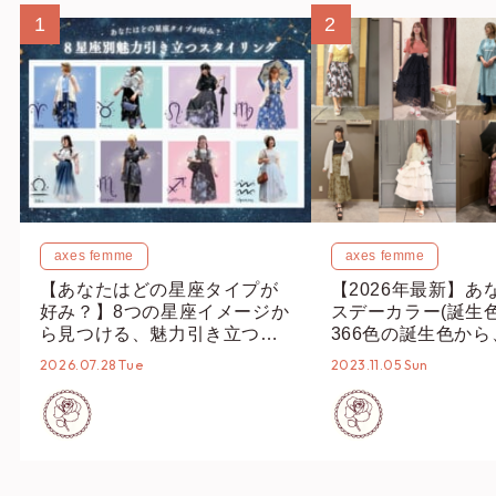
1
2
axes femme
axes femme
【あなたはどの星座タイプが
【2026年最新】あ
好み？】8つの星座イメージか
スデーカラー(誕生
ら見つける、魅力引き立つス
366色の誕生色か
タイリング♡
誕生色、バースデー
2026.07.28 Tue
2023.11.05 Sun
ーデまでご紹介♡