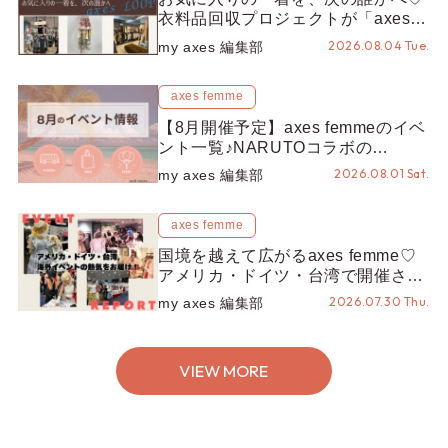
衣料品回収プロジェクトが「axes
LOOP」にアップデート！活用する
2026.08.04 Tue.
my axes 編集部
とポイントが手に入る◎
axes femme
【8月開催予定】axes femmeのイベ
ント一覧♪NARUTOコラボの
REZEN POPUPから、プチYour
2026.08.01 Sat.
my axes 編集部
Stage.、ティーパーティまで！8月
の特別なイベントをチェック◎
axes femme
国境を越えて広がるaxes femme♡
アメリカ・ドイツ・台湾で開催され
たイベントをお届け！美沙子さんか
2026.07.30 Thu.
my axes 編集部
らのコメントも♬【海外イベントレ
ポート】
VIEW MORE