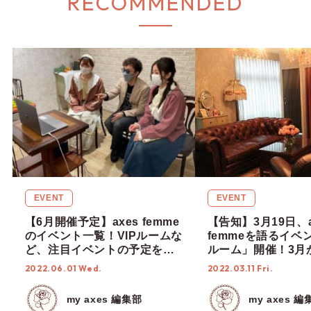
RECOMMENDED
EVENT
EVENT
【6月開催予定】axes femme
【告知】3月19日、a
のイベント一覧！VIPルームな
femmeを語るイベン
ど、注目イベントの予定をご
ルーム」開催！3月
紹介！
Rose会員様も参加
2022.06.01 Wed.
2022.03.11 Fri.
my axes 編集部
my axes 編