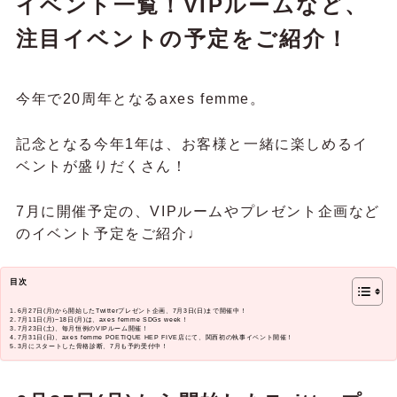
イベント一覧！VIPルームなど、
注目イベントの予定をご紹介！
今年で20周年となるaxes femme。
記念となる今年1年は、お客様と一緒に楽しめるイ
ベントが盛りだくさん！
7月に開催予定の、VIPルームやプレゼント企画など
のイベント予定をご紹介♩
目次
6月27日(月)から開始したTwitterプレゼント企画、7月3日(日)まで開催中！
7月11日(月)~18日(月)は、axes femme SDGs week！
7月23日(土)、毎月恒例のVIPルーム開催！
7月31日(日)、axes femme POETIQUE HEP FIVE店にて、関西初の執事イベント開催！
3月にスタートした骨格診断、7月も予約受付中！