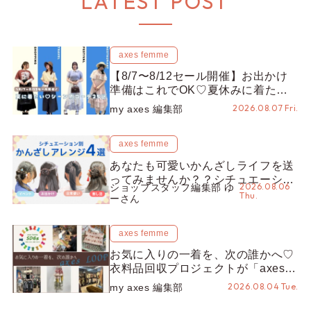
LATEST POST
axes femme
【8/7〜8/12セール開催】お出かけ
準備はこれでOK♡夏休みに着たい
コーデ25選をシーン別に徹底解説！
2026.08.07 Fri.
my axes 編集部
axes femme
あなたも可愛いかんざしライフを送
ってみませんか？？シチュエーショ
2026.08.06
ショップスタッフ編集部 ゆ
ン別“かんざし”のオススメ【ショッ
Thu.
ーさん
プスタッフ編集部】
axes femme
お気に入りの一着を、次の誰かへ♡
衣料品回収プロジェクトが「axes
LOOP」にアップデート！活用する
2026.08.04 Tue.
my axes 編集部
とポイントが手に入る◎