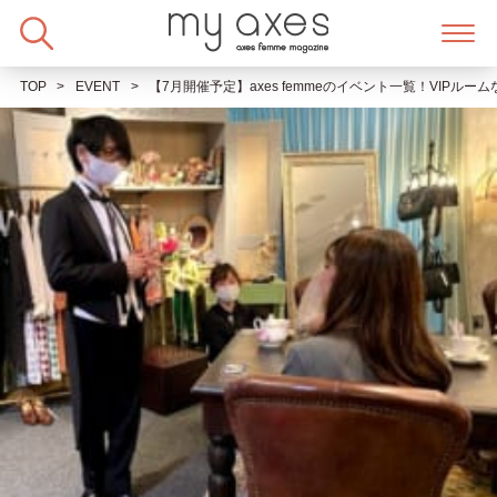
Skip
to
content
TOP
EVENT
【7月開催予定】axes femmeのイベント一覧！VIPル