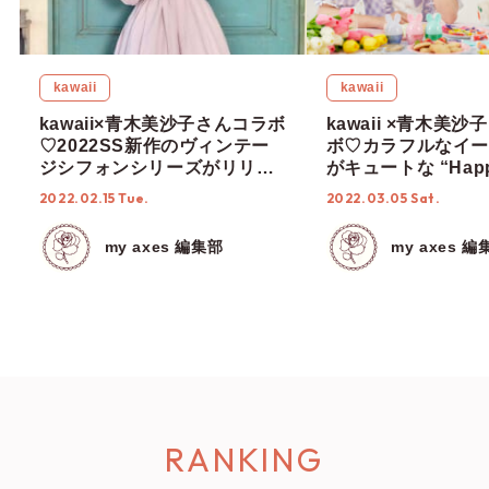
kawaii
kawaii
kawaii×青木美沙子さんコラボ
kawaii ×青木美
♡2022SS新作のヴィンテー
ボ♡カラフルなイー
ジシフォンシリーズがリリー
がキュートな “Hap
ス！
Easter” シリーズ
2022.02.15 Tue.
2022.03.05 Sat.
my axes 編集部
my axes 編
RANKING