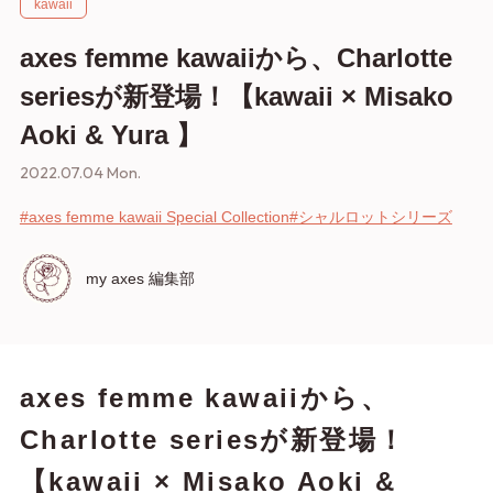
kawaii
axes femme kawaiiから、Charlotte
seriesが新登場！【kawaii × Misako
Aoki & Yura 】
2022.07.04 Mon.
#axes femme kawaii Special Collection
#シャルロットシリーズ
my axes 編集部
axes femme kawaiiから、
Charlotte seriesが新登場！
【kawaii × Misako Aoki &