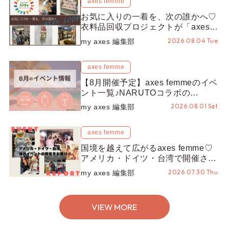
axes femme
お気に入りの一着を、次の誰かへ♡
衣料品回収プロジェクトが「axes
LOOP」にアップデート！活用する
2026.08.04 Tue.
my axes 編集部
とポイントが手に入る◎
axes femme
【8月開催予定】axes femmeのイベ
ント一覧♪NARUTOコラボの
REZEN POPUPから、プチYour
2026.08.01 Sat.
my axes 編集部
Stage.、ティーパーティまで！8月
の特別なイベントをチェック◎
axes femme
国境を越えて広がるaxes femme♡
アメリカ・ドイツ・台湾で開催され
たイベントをお届け！美沙子さんか
2026.07.30 Thu.
my axes 編集部
らのコメントも♬【海外イベントレ
ポート】
VIEW MORE