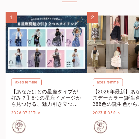
1
2
axes femme
axes femme
【あなたはどの星座タイプが
【2026年最新】あ
好み？】8つの星座イメージか
スデーカラー(誕生
ら見つける、魅力引き立つス
366色の誕生色か
タイリング♡
誕生色、バースデー
2026.07.28 Tue
2023.11.05 Sun
ーデまでご紹介♡