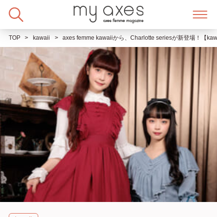
Skip
to
content
TOP
kawaii
axes femme kawaiiから、Charlotte seriesが新登場！【kawaii