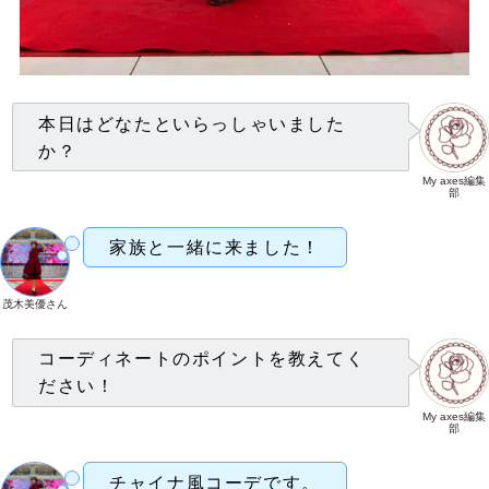
本日はどなたといらっしゃいました
か？
My axes編集
部
家族と一緒に来ました！
茂木美優さん
コーディネートのポイントを教えてく
ださい！
My axes編集
部
チャイナ風コーデです。