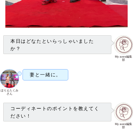
本日はどなたといらっしゃいました
か？
My axes編集
部
妻と一緒に。
ほりえたくみ
さん
コーディネートのポイントを教えてく
ださい！
My axes編集
部