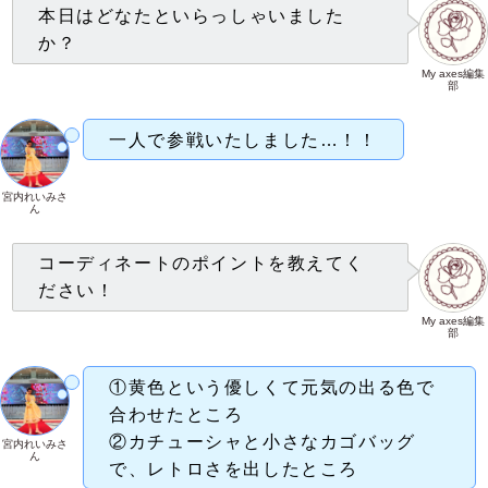
本日はどなたといらっしゃいました
か？
My axes編集
部
一人で参戦いたしました…！！
宮内れいみさ
ん
コーディネートのポイントを教えてく
ださい！
My axes編集
部
①黄色という優しくて元気の出る色で
合わせたところ
②カチューシャと小さなカゴバッグ
宮内れいみさ
ん
で、レトロさを出したところ