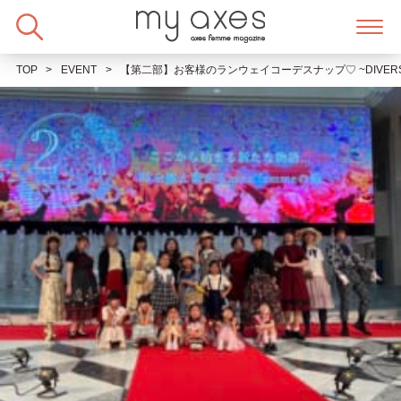
Skip
to
content
TOP
EVENT
【第二部】お客様のランウェイコーデスナップ♡ ~DIVERS