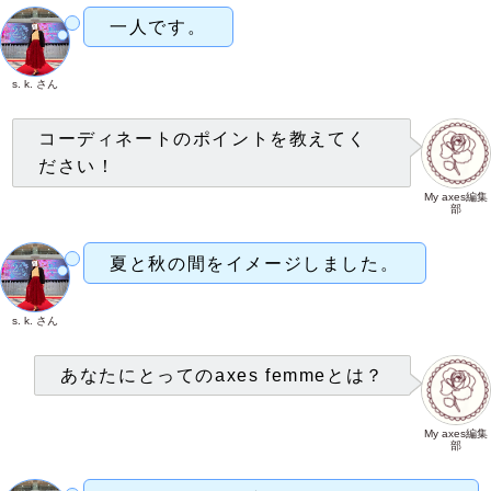
一人です。
s. k. さん
コーディネートのポイントを教えてく
ださい！
My axes編集
部
夏と秋の間をイメージしました。
s. k. さん
あなたにとってのaxes femmeとは？
My axes編集
部