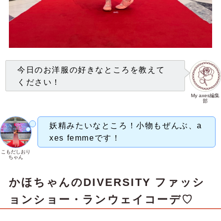
今日のお洋服の好きなところを教えて
ください！
My axes編集
部
妖精みたいなところ！小物もぜんぶ、a
xes femmeです！
こもだしおり
ちゃん
かほちゃん
のDIVERSITY ファッシ
ョンショー・ランウェイコーデ♡