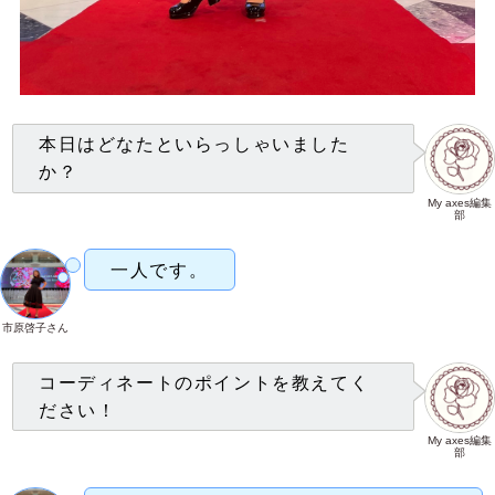
本日はどなたといらっしゃいました
か？
My axes編集
部
一人です。
市原啓子さん
コーディネートのポイントを教えてく
ださい！
My axes編集
部