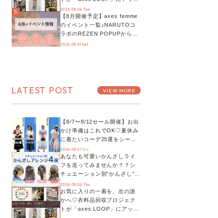
デート！活用するとポイント
2026.08.04 Tue
5
【8月開催予定】axes femme
が手に入る◎
のイベント一覧♪NARUTOコ
ラボのREZEN POPUPから、
プチYour Stage.、ティーパー
2026.08.01 Sat
ティまで！8月の特別なイベン
トをチェック◎
LATEST POST
VIEW MORE
【8/7〜8/12セール開催】お出
かけ準備はこれでOK♡夏休み
に着たいコーデ25選をシーン
別に徹底解説！
2026.08.07 Fri.
あなたも可愛いかんざしライ
フを送ってみませんか？？シ
チュエーション別“かんざし”の
オススメ【ショップスタッフ
2026.08.06 Thu.
お気に入りの一着を、次の誰
編集部】
かへ♡衣料品回収プロジェク
トが「axes LOOP」にアップ
デート！活用するとポイント