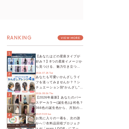
RANKING
VIEW MORE
1
【あなたはどの星座タイプが
好み？】8つの星座イメージか
ら見つける、魅力引き立つス
タイリング♡
2026.07.28 Tue
2
あなたも可愛いかんざしライ
フを送ってみませんか？？シ
チュエーション別“かんざし”の
オススメ【ショップスタッフ
2026.08.06 Thu
3
【2026年最新】あなたのバー
編集部】
スデーカラー(誕生色)は何色？
366色の誕生色から、月別の誕
生色、バースデーカラーコー
2023.11.05 Sun
4
お気に入りの一着を、次の誰
デまでご紹介♡
かへ♡衣料品回収プロジェク
トが「axes LOOP」にアップ