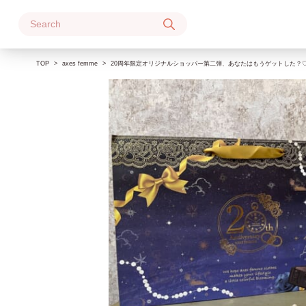
Skip
to
content
TOP
axes femme
20周年限定オリジナルショッパー第二弾、あなたはもうゲットした？