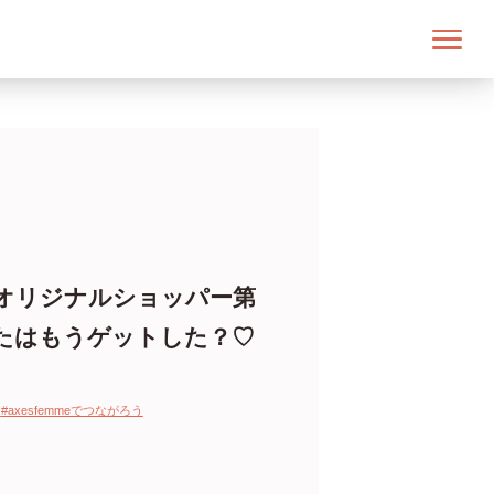
定オリジナルショッパー第
たはもうゲットした？♡
ー
#axesfemmeでつながろう