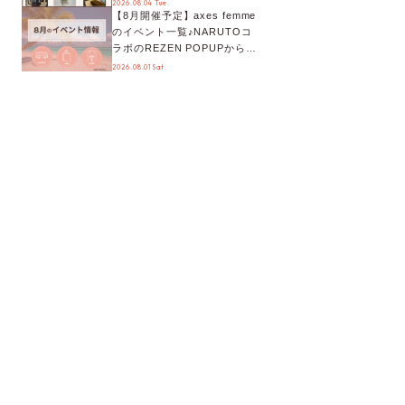
2026.08.04 Tue.
【8月開催予定】axes femme
が手に入る◎
のイベント一覧♪NARUTOコ
ラボのREZEN POPUPから、
プチYour Stage.、ティーパー
2026.08.01 Sat.
ティまで！8月の特別なイベン
トをチェック◎