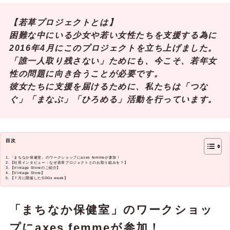
【若草プロジェクトとは】
困難な中にいる少女や若い女性たちを支援する為に
2016年4月にこのプロジェクトを立ち上げました。
「誰一人取り残さない」ためにも、今こそ、若年女
性の問題に向き合うことが必要です。
彼女たちに支援を届けるために、私たちは「つな
ぐ」「まなぶ」「ひろめる」活動を行っています。
目次
「まちなか保健室」のワークショップにaxes femmeが参加！
【社長インタビュー：なぜ若草プロジェクトとのお取り組みを？】
【Vintage Storeのご紹介】
【Vintage Store】
【７月に開催したSDGs week】
「まちなか保健室」のワークショッ
プにaxes femmeが参加！