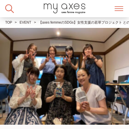
Skip
to
content
TOP
EVENT
【axes femmeのSDGs】女性支援の若草プロジェクト 