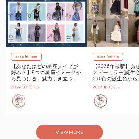
axes femme
axes femme
【あなたはどの星座タイプが
【2026年最新】あ
好み？】8つの星座イメージか
スデーカラー(誕生
ら見つける、魅力引き立つス
366色の誕生色か
タイリング♡
誕生色、バースデー
2026.07.28 Tue
2023.11.05 Sun
ーデまでご紹介♡
VIEW MORE