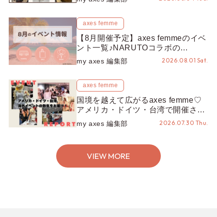
とポイントが手に入る◎
axes femme
【8月開催予定】axes femmeのイベ
ント一覧♪NARUTOコラボの
REZEN POPUPから、プチYour
2026.08.01 Sat.
my axes 編集部
Stage.、ティーパーティまで！8月
の特別なイベントをチェック◎
axes femme
国境を越えて広がるaxes femme♡
アメリカ・ドイツ・台湾で開催され
たイベントをお届け！美沙子さんか
2026.07.30 Thu.
my axes 編集部
らのコメントも♬【海外イベントレ
ポート】
VIEW MORE