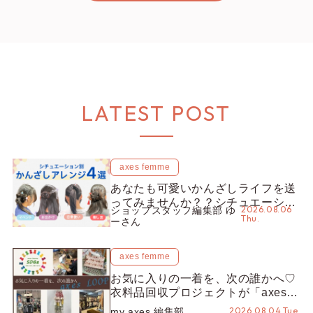
LATEST POST
axes femme
あなたも可愛いかんざしライフを送
ってみませんか？？シチュエーショ
2026.08.06
ショップスタッフ編集部 ゆ
ン別“かんざし”のオススメ【ショッ
Thu.
ーさん
プスタッフ編集部】
axes femme
お気に入りの一着を、次の誰かへ♡
衣料品回収プロジェクトが「axes
LOOP」にアップデート！活用する
2026.08.04 Tue.
my axes 編集部