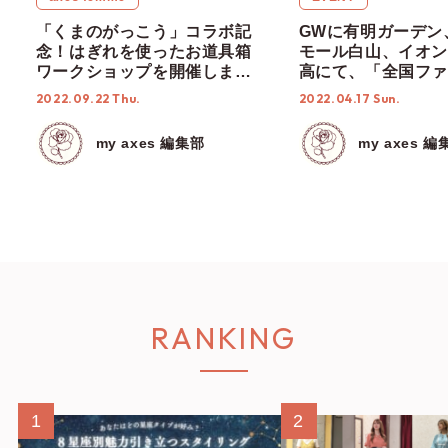
「くまのがっこう」コラボ記
GWに有明ガーデン
念！はぎれを使ったお道具箱
モール白山、イオン
ワークショップを開催しまし
高にて、「全国ファ
た♡【9月18日(日) axes
ショー&ファンミー
2022.09.22 Thu.
2022.04.17 Sun.
femme 越谷レイクタウン店】
グ」開催！
my axes 編集部
my axes 編
RANKING
1
2