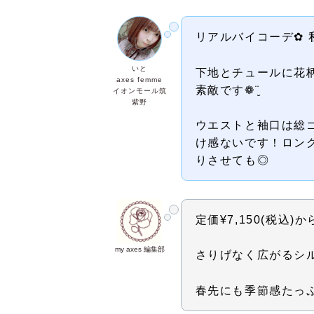
リアルバイコーデ‪✿‬ 
いと
下地とチュールに花
axes femme
素敵です❁¨̮
イオンモール筑
紫野
ウエストと袖口は総
け感ないです！ロン
りさせても◎
定価¥7,150(税込)か
my axes 編集部
さりげなく広がるシ
春先にも季節感たっ