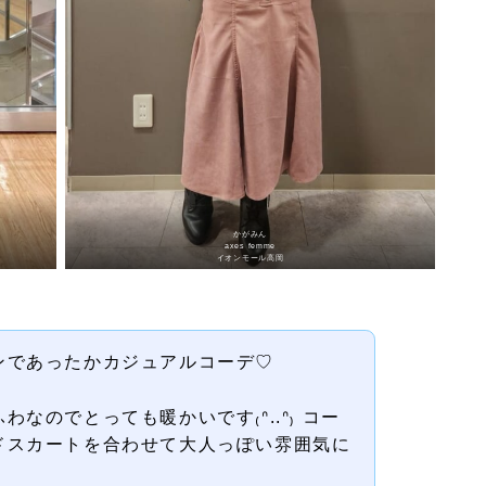
かがみん
axes femme
イオンモール高岡
ンであったかカジュアルコーデ♡
なのでとっても暖かいです₍ᐢ..ᐢ₎ コー
ドスカートを合わせて大人っぽい雰囲気に