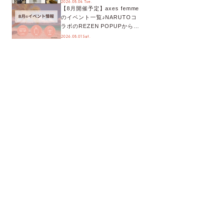
2026.08.04 Tue.
【8月開催予定】axes femme
が手に入る◎
のイベント一覧♪NARUTOコ
ラボのREZEN POPUPから、
プチYour Stage.、ティーパー
2026.08.01 Sat.
ティまで！8月の特別なイベン
トをチェック◎