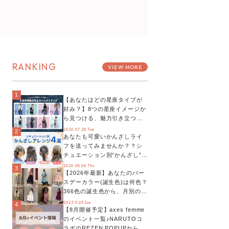
RANKING
VIEW MORE
1
【あなたはどの星座タイプが
好み？】8つの星座イメージか
ら見つける、魅力引き立つス
タイリング♡
2026.07.28 Tue
2
あなたも可愛いかんざしライ
フを送ってみませんか？？シ
チュエーション別“かんざし”の
オススメ【ショップスタッフ
2026.08.06 Thu
3
【2026年最新】あなたのバー
編集部】
スデーカラー(誕生色)は何色？
366色の誕生色から、月別の誕
生色、バースデーカラーコー
2023.11.05 Sun
4
【8月開催予定】axes femme
デまでご紹介♡
のイベント一覧♪NARUTOコ
ラボのREZEN POPUPから、