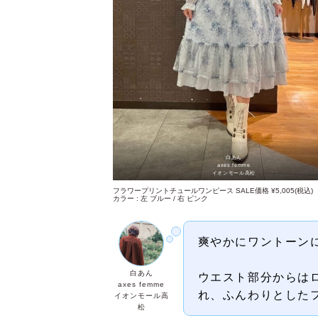
白あん
axes femme
イオンモール高松
フラワープリントチュールワンピース SALE価格 ¥5,005(税込)
カラー : 左 ブルー / 右 ピンク
爽やかにワントーン
白あん
ウエスト部分からは
axes femme
れ、ふんわりとした
イオンモール高
松