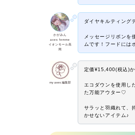
ダイヤキルティング
かがみん
メッセージリボンを
axes femme
ムです！フードには
イオンモール高
岡
定価¥15,400(税込)
my axes 編集部
エコダウンを使用し
た万能アウター♡
サラッと羽織れて、
かせないアイテム♪