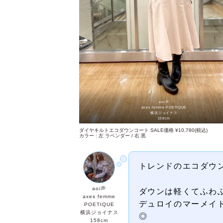
aoi💭
axes femme POETIQUE
横浜ジョイナス
158cm
ダイヤキルトエコダウンコート SALE価格 ¥10,780(税込)
カラー : 左 ラベンダー / 右 黒
トレンドのエコダウ
aoi💭
ダウンは軽くてふわふわ
axes femme
デュロイのマーメイ
POETIQUE
横浜ジョイナス
◎
158cm