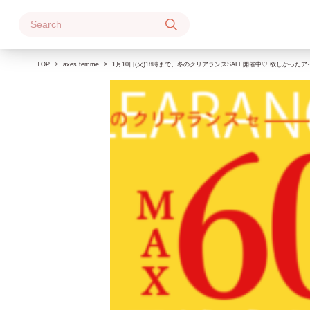
Skip
to
content
TOP
axes femme
1月10日(火)18時まで、冬のクリアランスSALE開催中♡ 欲しかった