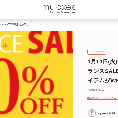
アイテムがWEB限定でお得に！
axes femme
1月10日(
ランスSAL
イテムがW
2023.01.08 Sun.
#冬のクリアランスSAL
my axes 編集部