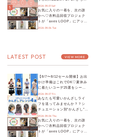
プチYour Stage.、ティーパー
2026.08.01 Sat
5
お気に入りの一着を、次の誰
ティまで！8月の特別なイベン
かへ♡衣料品回収プロジェク
トをチェック◎
トが「axes LOOP」にアップ
デート！活用するとポイント
2026.08.04 Tue
が手に入る◎
LATEST POST
VIEW MORE
【8/7〜8/12セール開催】お出
かけ準備はこれでOK♡夏休み
に着たいコーデ25選をシーン
別に徹底解説！
2026.08.07 Fri.
あなたも可愛いかんざしライ
フを送ってみませんか？？シ
チュエーション別“かんざし”の
オススメ【ショップスタッフ
2026.08.06 Thu.
お気に入りの一着を、次の誰
編集部】
かへ♡衣料品回収プロジェク
トが「axes LOOP」にアップ
デート！活用するとポイント