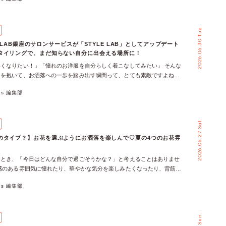
イベントはもちろん、海を越えて広がるaxes femmeの輪にも、ぜひ一緒
、ローテーションで使うのがおすすめです。 冷房対策の羽織り物は薄手
いただけたら嬉しいです♡ 【海外イベント】昨年に引き続き、
夏場の大敵は、屋外と屋内の寒暖差。外が暑くても、電車内やオフィス内
（日）はアメリカ・ロサンゼルス「Anime Expo 2026」に参加！ 昨年大好
ン効いていて寒さを感じるかもしれません。 そのときのために、薄手の
2026.06.30 Tue.
e Expoに、今年も参加が決定！ Anime Expoとは、北米最大級の日本のポ
しておきましょう。 夏用のカーディガン、ポンチョ、ジャケットを1枚
を紹介する大規模なイベント♡ ♡昨年の参加した様子はこちら♡ アニメ
安心です。 【機能性】夏のオフィスカジュアルコーデおすすめアイテム
mme LAB銀座のサロンサービスが「STYLE LAB」としてアップデート
、ファッションなど、日本文化を愛する世界中のファンが大集結！ axes
ット機能や吸水速乾機能のある夏にマストなレディースアイテムから紹介
タイリングで、まだ知らない自分に出会える場所に！
本発のファッションブランドとして、現地でその魅力をお届けします♡
オフィスカジュアルおすすめ機能性アイテム①吸水速乾ローズリブプルオ
くなりたい！」「憧れのお洋服を自分らしく着こなしてみたい」 そんな
7月のaxes mobilityは11日(土)奈良・12日(日)大阪・18日(土)〜19日(日)長野
ラ・パール・ビーズをネックレスのように襟ぐりに施した装飾性の高いデ
きを抱いて、お洒落への一歩を踏み出す瞬間って、とても素敵ですよね♡
s mobilityは、7/11(土)に奈良のイオンモール橿原、7/12(日)に大阪のくず
反射しやすいカットビーズなど、夏らしく透明感の出るパーツも使用して
々の「似合う」を見つけてきた予約制サロン・axes femme LAB銀座で
8(土)に長野の須坂、7/19(日)に長野の松本で開催します♪ この投稿を
っと広がるフレア袖にも、巻きバラ＋パールを施し、細部までこだわりの
xes 編集部
ンサービスが、2026年6月から新たに「STYLE LAB（スタイルラ
見る axes femme NEWS(@axes_femme_news)がシェアした投稿 全国各地
です。袖口からはチュールフリルが覗くデザインで、フェミニンさをプラ
まれ変わりました！ 新たなコンセプトは、「自分をアップデートする体
meの世界観をお届けするaxes mobility。 お近くにお住まいの方はもちろん、
材感・カラー展開・スタイリングをチェック♡ / 夏のオフィスカジュアル
は、「STYLE LAB」の内容や新スタッフの紹介、そして新しく始まるスタ
予定がある方も、ぜひこの機会にお立ち寄りください♡ axes mobility
アイテム②吸水速乾フラワーレースタンク オリジナルのフラワーレース
2026.06.27 Sat.
スを一足お先に体験したレポートまで、たっぷりご紹介します♬ 誰もが
BAGや限定グッズ、毎回大人気のfemmeガチャなど、axes mobilityでしか
かに施しました♪お花っぽい形に並べたビジューと、散りばめたパールたち
に出会える場所。新しくなった「STYLE LAB」ってどんなサービス？
イテムがたっぷり♪ さらに、各地の人気スタッフもイベントに参戦！ あ
のタイプ？】お花を選ぶようにお洒落を楽しんで♡夏の4つのお花雰
ザインが◎ コットン見えのマットなレースなので、カジュアルアイテム
mmeを運営する株式会社アイジーエーの東京本社に併設されている、完全予約制
ッフと一緒に楽しめる、axes femme好きには見逃せないイベントです♡
ピッタリです。 \ ♡素材感・カラー展開・スタイリングをチェック
s femme LAB銀座。 これまで、骨格診断やパーソナルカラー診断（4シー
ilityと一緒に写真撮影するのも、イベントのひとつの楽しみ方！ また、みんな
フィスカジュアルおすすめ機能性アイテム③バックレースＵＶポンチョ た
るとき、「今日はどんな自分で過ごそうかな？」と考えることはありませ
プ）を通じて、理論的にお洒落を楽しむ方法をお伝えしてきました。 2026
ッシュタグハッシュタグは「#ファムワゴンでつながろう」もご用意
ープと繊細なレース使いで、後ろ姿も華やかに決まるアイテム。夏の装い
感のある雰囲気に憧れたり、華やかな気分を楽しみたくなったり、背筋が
、「自分をアップデートする体験を」をコンセプトに掲げ、提供サービスが
Instagramに投稿して、みんなでつながりましょう☆ ①mobility限定 HAPPY
ット仕様です♡ ボタンを留めて袖口を作ればカーディガン風に、外すとケ
品さをまといたくなったり。 今回は、紫陽花・バラ・ユリ・ひまわりの
LAB」として生まれ変わりました◎ お客様一人ひとりが持つ「かわいくなりた
用できるアイテムが入っています♪ POETIQUE 5500円（6点入）
xes 編集部
なしが楽しめます。腕全体を覆ってくれる長さで、日差しからしっかり守
魅力を落とし込んだスタイリングをご紹介♬ あなたは、どのお花雰囲気
の可愛いお洋服を着こなしたい！」という思いに今まで以上に寄り添い、
 5500円（6点入）KIDS 120cm/130cm 5500円（6点入） ※数量限定、無く
◎ やわらかなカット生地を使用しているので、肌当たりの良さも良し♪
くでしょうか？ 雨上がりにきらめく透明感をまといたいあなたは…「紫
た新しい魅力を引き出すお手伝いをいたします♡ ＼「STYLE LAB」で提
mobility限定 公式グッズ ここでしかお買い求めができないgoodsです！
カラー展開・スタイリングをチェック♡ / 【トップス】夏のオフィスカ
透明感をまといたいなら紫陽花をイメージしたスタイリングがおすすめ♡
ービス／ 一歩踏み出した自分を、もっと好きになれる場所に♡ 「STYLE
リング、缶ミラー、ステッカーシールなど… ③mobility限定 ガチャ
おすすめアイテム 夏のオフィスカジュアルコーデに外せない、サラッと
りにきらめく紫陽花のような、やさしく涼やかな雰囲気を落とし込んだコ
る思いを、骨格診断やパーソナルカラー診断を手掛けるのsuzuさん、そし
meの小物、アクセサリーが入ったガチャ！ […]
ディーストップスを紹介します♡ 夏のオフィスカジュアルおすすめアイ