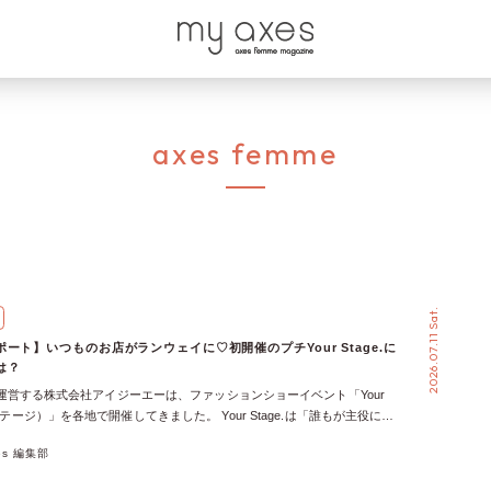
axes femme
2026.07.11 Sat.
ート】いつものお店がランウェイに♡初開催のプチYour Stage.に
は？
meを運営する株式会社アイジーエーは、ファッションショーイベント「Your
アステージ）」を各地で開催してきました。 Your Stage.は「誰もが主役にな
プトに、お客様や地域の方々がランウェイやステージで輝く、axes
xes 編集部
の参加型イベントです。 これまで、商業施設のイベントスペースで大規模に
が、今回初めてaxes femmeの店舗内で開催！ そんなプチYour Stage.