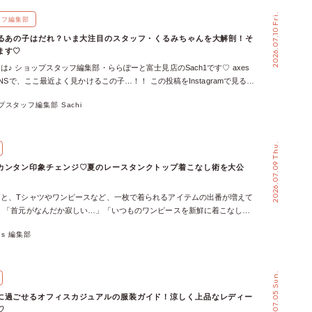
したスタッフ、イオンモール浜松市野店のひー様に、店内開催ならではの
2026.07.10 Fri.
様子を聞きました♡ 「もっと気軽に参加できる場所をつくりたい」そん
ッフ編集部
た店内開催 これまでのYour Stage.は、商業施設のイベントスペースを
見るあの子はだれ？いま大注目のスタッフ・くるみちゃんを大解剖！そ
 femmeならではのファッションショーを行ってきました♡ ♡ 過去記事はこ
ます♡
かなステージだからこそ、「いつか参加してみたい」と憧れを抱く方も多い
は♪ ショップスタッフ編集部・ららぽーと富士見店のSach1です♡ axes
前に立つのは少し緊張する……」「大きなステージは、私には少しハード
SNSで、ここ最近よく見かけるこの子…！！ この投稿をInstagramで見る
感じていた方もいらっしゃったかもしれません。 だからこそプチYour
e(アクシーズファム)(@axesfemme_official)がシェアした投稿 表情豊かで、と
目指したのは、「参加してみたい」というお客様の気持ちを後押しできるイベ
プスタッフ編集部 Sachi
ですか？♡ 実は、axes femmeの現役スタッフなんです♪ 「くるみちゃ
よいよ当日！でも、まさかのW台風襲来！？ そして迎えた当日、2026年6
様のみならず、社内でも「ファンです」という方が急増中という声も多
。 スタッフたちの思いとは裏腹に、なんとこの日は2つの台風が日本に接近！
になる…！！ そこで今回は、特別インタビューを実施♡お仕事をする上
候になってしまったのです。 ところが！ 店内開催だからこそ生まれた、
2026.07.09 Thu.
いることやこれから見据えている未来、オススメの商品など、くるみちゃ
離感 プチYour Stage.でも、ランウェイを歩く前はウォーキングレッス
れこれを丸裸にしてみました〜！！ ファンの皆さんは必見の内容です
r Stage.ではお馴染み、パリコレのファッションショーの裏方にも携わって
カンタン印象チェンジ♡夏のレースタンクトップ着こなし術を大公
てみましょう〜♡ くるみちゃんとaxes femmeの出会いを教えて♡ お客
橋先生が、歩き方やポージングをレクチャーしました♪ そのおかげか、
エピソードはありますか？♡ 出勤コーデを教えて！そのコーディネート
おひとりが堂々とランウェイウォークを披露♡ スタッフ一人ひとりが参
ると、Tシャツやワンピースなど、一枚で着られるアイテムの出番が増えて
ントは？ Day1 Day2 Day3 さらに今回、くるみちゃんとお仕事の機会
、お客様と一緒にステージを楽しみました♪ イベントを終えたあと、参
、「首元がなんだか寂しい…」「いつものワンピースを新鮮に着こなした
社で勤務している皆さんにも、くるみちゃんについてお話を聞くことがで
た方から嬉しいお言葉が♡ 「出てみたい」が「出てよかった！」に変わ
悩みを感じることもありませんか？ そんなときの頼れる味方は、axes
スタッフに聞いた！くるみちゃんの魅力♡】本部スタッフ まり 【スタッ
our Stage.が目指した、「一歩踏み出すきっかけ」が形になり、お客様の
xes 編集部
ースタンクトップ♡ 今回は、スタッフスタイリングとともに、レースタンク
みちゃんの魅力♡】axesfemme PRESS ぽんず いかがでしたか？ くる
ときでした♡ たくさんのお客様がもっと楽しめるプチYour Stage.へ た
ご紹介します♬ お悩みNo.1 首元がなんだか寂しい… Vネックのトップ
動力やマインド、大切にしている想いを知れてますます会いたくなってし
生まれた一方で、初めての試みを終えて気づきがあったそう。 そして、
着てみたとき、「なんだか首元が寂しい…」と感じたことはありません
普段はイオンモール成田店で勤務していて、たまにイベントやお手伝いで
て新たな目標ができたとのこと♡ ひー様が思い描いているのは、お買い
2026.07.05 Sun.
な夏コーデだからこそ、少し物足りなく見えてしまうこともありますよ
こともあるようなので、くるみちゃんのインスタグラムで出勤状況などチ
自然にリンクする、プチYour Stage.ならではの体験です◎ これからど
法！】 レースをちら見せして華やかさをプラス そんなときは、インナー
くださいね♪
our Stage.が生まれていくのか、ますます目が離せません♡ 次回のプチ
に過ごせるオフィスカジュアルの服装ガイド！涼しく上品なレディー
トップを仕込んでみて♡ 首元から覗くレースで顔まわりがパッと明るく
ge.もお楽しみに♬ 悪天候のなかでも、たくさんのお客様の笑顔に包まれた浜松
♡