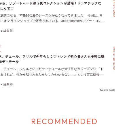
2026.06.21 Sun.
レースやシアー素材、淡いブルーやサックスカラーを取り入れたスタイリ
サービスを担当するあやかさん、メイクレッスンコースのnatsuさんに、
mmeから、リゾートムード漂う夏コレクションが登場！ドラマチックな
ップブラウス 両肩に配されたジップで、肌見せの調整ができるこだわり
を演出してくれます♪ ＞＞ スタッフ着用アイテム ＜＜ ＞＞ スタッ
ました！ 総勢1000名以上の出会いから気づいた、心の奥にある本当の願
楽しんで♡
♡ ボディはマットな素材感×襟はシボ感のある生地で、異素材感を演
 ＜＜ 思わず目を惹く華やかさが好きなあなたは…「バラタイプ」 とき
の「好き」「なりたい」に、120%で応える新体制へ！ 「私じゃないみた
放的になる、本格的な夏のシーズンが近くなってきました！ 今回は、6
ビジューのボタン使い、切り替えが程よく甘さとモード感をミックスしま
を思いっきり楽しみたいあなたには、バラをイメージしたコーデがぴった
フゆーさんが体験した3スタイリング 今回は、スタイリングスタッフ・
舗・オンラインショップで販売されている、axes femmeのリゾートコレク
としても羽織としても着回せます。 \ ♡素材感・カラー展開・スタイリ
リボン、ローズカラーを取り入れたコーデは、一輪でも気高く咲き誇るバ
スタイリングコースを入間アウトレット店のゆーさんが実際に体験するこ
♡ 南国の花々を思わせる華やかな柄や、風をまとうような軽やかな素材
♡ / 夏のオフィスカジュアルおすすめアイテム②フラワー刺繍スキッパ
まで特別にしてくれそう♡ 華やかでロマンティックな魅力を楽しめるス
んとお話しながら、3つのテーマでスタイリングを組みました◎
xes 編集部
お出かけ気分を高めてくれるアイテムがラインナップ♪ 夏の思い出を誰
りをすっきり見せるスキッパーデザイン。二の腕をカバーしてくれる五分
 ＞＞ スタッフ着用アイテム ＜＜ ＞＞ スタッフ着用アイテム ＜＜
1 黒×ピンクで魅せる♡甘辛ドールなサブカルコーデ POETIQUEの黒リボン
ックに彩ってみませんか？♪ 【ワンピース】ハイビスカス柄２ＷＡＹワ
ザインがワンポイントに♡ バックネックはバックルベルトデザインで、
ンスに。凛とした気品を演出したいあなたは…「ユリタイプ」 凛とした
s femmeのピンクスカート、仕上げにNIBBLE POISONのヘッドドレスを
ス】プリーツフリルバイカラープルオーバー 【ガウン】フィッシュテール
スしたアイテム。 \ ♡素材感・カラー展開・スタイリングをチェック
いならユリのイメージを落とし込んだコーディネートで決まり！ 白×黒
ベルの枠を越えたMIXスタイリング♡ ハリ感のある立体的なボウタイリ
2026.06.16 Tue.
アクセサリー】オーロラドロップイヤリング 今年の夏はリゾートコレクシ
フィスカジュアルおすすめアイテム③袖リボンストライプシャツ コンパク
トやデザインの効いたアイテムを取り入れるとで、大人っぽく品のある雰
ュールが贅沢に広がるフレアスカートの組み合わせが、まるでドールのよ
い出を♡ 旅行やイベントはもちろん、いつものお出かけにも取り入れれ
、程よくゆとりのあるシルエットで抜け感を演出♡ ストライプが縦のラ
るはず◎ ユリがもつ芯のある美しさを、ファッションで味わってみて。
エットを叶えます◎ STYLING02 伝統とゴシックの融合。ジャガードの
ス、チュール、フリルで今年らしく♡トレンド初心者さんも手軽に取
れがもっと楽しくなるはず♬ ぜひお気に入りのアイテムを見つけて、リ
、すっきりとした印象に導きます。袖のリボンディテールがアクセントと
着用アイテム ＜＜ ＞＞ スタッフ着用アイテム ＜＜ 夏らしいきらき
IXコーデ 続いては、REZENの着物衿配色シャツにNIBBLE POISONの
旬ディテール
ふれるコーデを楽しんでみてくださいね♡
な中にさりげない変化を加えた一着です。 […]
き！朗らかな装いが好みあなたは…「ひまわりタイプ」 明るく軽やかな
組み合わせた、あやかさんの感性が光る和洋MIXスタイリング。 伝統的
、チュール、フリルといったディティールが大注目な今シーズン♡ 「ト
いならひまわりをイメージしたスタイリングがおすすめ♡ 太陽に向かっ
ルに、個性がキラリと輝く和洋MIXコーデです♡ STYLING03 ときめき
なるけれど、何から取り入れたらいいかわからない…」という方に朗報で
りのような、前向きできらきらとした魅力が詰まったスタイルをピックア
トへ。デイリーでも使える推し活応援コーデ ラストを飾るのは、
つもの着こなしにプラスワンするだけで、手軽に取り入れることができち
 アイボリーやイエローを取り入れたナチュラルな着こなしは、夏のお出
のシアーボレロにaxes femmeの楊柳フリルスカートを合わせた、あやかさん
xes 編集部
今回は、ぐっと今年らしい印象にアップデートできる、旬ディテールのス
と盛り上げてくれるはず♬ ＞＞ スタッフ着用アイテム ＜＜ ＞＞ ス
ミニンな推し活応援コーデ！ シフォンの軽やかさで夏のイベントも涼し
Newer posts
テムをご紹介します♡ Key Word 01｜シアー 昨シーズンに続き注目さ
テム ＜＜ この夏、あなたらしい魅力を咲かせて♡ 透明感をまとう紫陽
しつつ、写真映えもバッチリ！な、推しへの愛とお洒落心を両立させた欲
透け感のあるシアーアイテム♡ ほんのり肌が透ける素材感が、着こなし
咲くバラ、凛とした気品を感じるユリ、太陽のような明るさを届けるひま
す♡ あなたの「なりたい」のすぐそばに。新しくなったSTYLE LABでお
れた雰囲気をプラスしてくれます♬ Tシャツやデニムに重ねてカジュア
お花には、それぞれに異なる魅力や世界観がたっぷり♡ お気に入りのお花
す♡ 最後に、これからサロンでお客様をお迎えするsuzuさん、natsuさ
はもちろん、ワンピースやスカートに合わせてフェミニンに着こなすのも
かりましたか？ その日の気分やなりたい自分に合わせて、お花を選ぶよ
の3名から、みなさまへのメッセージをお届けします♬ 「お洋服を手に
ないのに、さりげなく今っぽい印象を演出できるのがシアーの魅力です！
楽しんでみてくださいね♬
ドキドキとワクワクをもっと感じたい」「まだ知らなかった自分の魅力に
すすめコーデ♪ ／ ＼ axes femmeのシアーアイテムをチェック／ Key
RECOMMENDED
―そんな純粋なときめきを、STYLE LABではサポートします♡ 完全予約
｜レース 上品で華やかな印象を与えてくれるレースは、見逃せないトレンドの
ートな空間で、一歩踏み出した先の、もっと大好きな自分に出会ってみま
ース＝甘い、フェミニン」と思っている方も多いのではないのでしょう