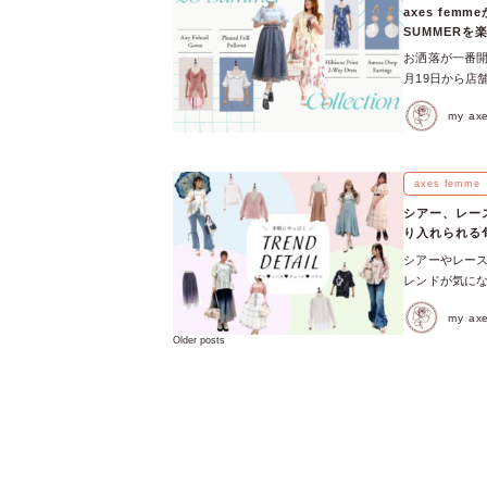
ーデを厳選◎ 
てスタイリング
axes fe
テム①ダブルジ
ングは、透明感
インタビューし
SUMMERを
仕様のデザイン
フ着用アイテム
い 一人ひとり
お洒落が一番開
出。キラッと
めきや華やぎ
い…！」スタッ
月19日から店
した◎ シャツ
り♡ フリルや
あやかさんの
ションをご紹介
ングをチェック
ラのように気分
とに♡ ゆーさ
my a
使いなど、夏の
ーシャツ 顔回
タイルをぜひ♬
STYLING0
よりもドラマチ
袖は、タックデ
上品に、エレガ
ブラウスにaxe
ンピ 【トップ
華やかさをプラ
上品さを纏いた
合わせた、レー
楊柳ガウン 【
♡ / 夏のオ
axes femme
のコントラス
ボンと、裾チ
ョンで特別な思
トな丈感に対し
囲気が演出でき
うな美しいシル
シアー、レー
ば、夏のおしゃ
インを強調し
＞＞ スタッフ
蝶が美しい和洋M
り入れられる
ゾート気分あ
なり、シンプル
らした軽さが好
ミニスカートを
シアーやレース
気分を楽しみた
な和のディテー
レンドが気に
て咲くひまわ
を纏ってイベン
す！ 実は、い
ップしました！
POETIQUE
my a
ゃうんです♬ 
かけ気分をもっ
提案の大人フェ
Posts
Older posts
タイリング＆アイ
navigation
タッフ着用アイ
く快適に過ご
れているのは、
花、華やかに
張りスタイルで
に抜け感とこな
わり。 4つの
待ちしておりま
ルに楽しむの
の雰囲気は見つ
ん、あやかさん
◎ 主張しすぎ
うにコーデを
取ったときの
＼ スタッフのお
気づきたい」―
Word 02
制のプライベ
ひとつ♡ 「レ