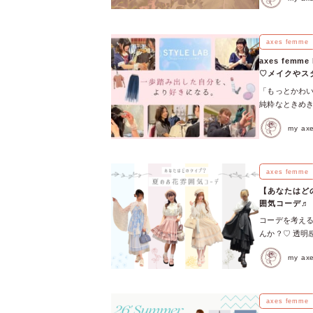
くで開催される
枚購入しておき
にワクワクして
のものを選ぶ 
7/2（木）〜5
は冷房がガンガ
評だったAnim
axes femme
羽織り物を用意
ップカルチャー
用意しておくと
axes fe
やゲーム、音楽
最初は、UVカ
♡メイクやス
femmeも日
します♡ 夏の
「もっとかわい
【mobility】
ーバー 巻きバ
純粋なときめ
へ！ 7月のaxe
ザイン！ 光に
これまで多くの方
はモール、7/1
います。 ふわ
my a
提供しているサロ
Instagramで
あるデザイン
ボ）」として生
へaxes fem
ス。 \ ♡素
験を」。 今回
お出かけや旅行の
おすすめ機能性
イリングサービ
axes femme
限定のHAPPY 
を前後に華や
「新しい自分」
手に入らないア
【あなたはど
がキラッ光るデ
axes fe
なたの推しスタ
囲気コーデ♬
との合わせにも
のサロン・axe
axes mob
♡ / 夏のオ
コーデを考え
ズン／16タイ
で繋がれるハ
っぷりのドレ
んか？♡ 透明
年6月からは
♡Twitterや
に嬉しいUVカ
伸びるような上
「STYLE 
BAG 今から着
my a
ープ風に着こ
夏のお花が持つ
い！」「憧れ
axesfemme
ってくれますよ
コーデにときめ
まだ知らなかっ
なり次第終了 ②
\ ♡素材感・
陽花タイプ」 
供する4つのサ
Tシャツ、スマホ
ジュアルコーデ
まるで雨上が
axes femme
LAB」にかけ
axes fem
した着心地のレ