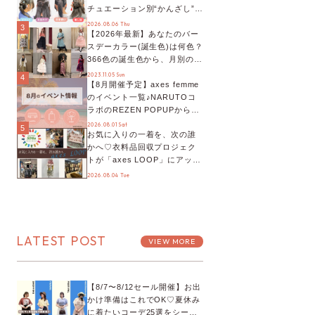
チュエーション別“かんざし”の
オススメ【ショップスタッフ
2026.08.06 Thu
3
【2026年最新】あなたのバー
編集部】
スデーカラー(誕生色)は何色？
366色の誕生色から、月別の誕
生色、バースデーカラーコー
2023.11.05 Sun
4
【8月開催予定】axes femme
デまでご紹介♡
のイベント一覧♪NARUTOコ
ラボのREZEN POPUPから、
プチYour Stage.、ティーパー
2026.08.01 Sat
5
お気に入りの一着を、次の誰
ティまで！8月の特別なイベン
かへ♡衣料品回収プロジェク
トをチェック◎
トが「axes LOOP」にアップ
デート！活用するとポイント
2026.08.04 Tue
が手に入る◎
LATEST POST
VIEW MORE
【8/7〜8/12セール開催】お出
かけ準備はこれでOK♡夏休み
に着たいコーデ25選をシーン