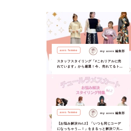
せんか？
か？ ですが今
目が集まってい
り入れてみて♬ 
ェック／ Key
華やかに見せて
しいスタイリン
すめです◎ ＼ 
ック／ Key 
リル♡ フリル
axes femme
my axes 編集部
ちょっぴり気分
おすすめコーデ♪
スタッフスタイリング「#これリアルに売
れています」から厳選！今、売れてるトレ
ンド10コーデ全部見せ♡
axes femme
my axes 編集部
【お悩み解決Vol.2】「いつも同じコーデ
になっちゃう…！」をまるっと解決♡大