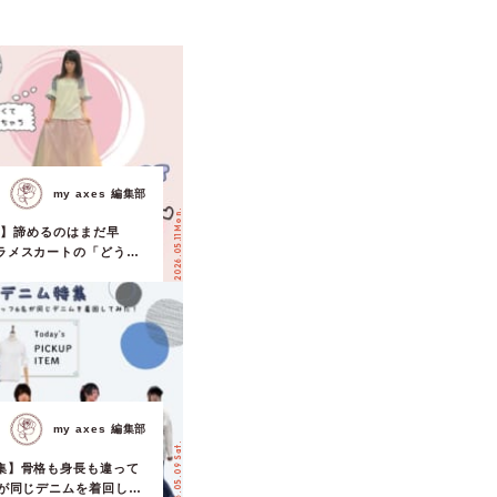
my axes 編集部
2026.05.11 Mon.
.1】諦めるのはまだ早
ラメスカートの「どうし
可愛い♡」に変える神テ
my axes 編集部
2026.05.09 Sat.
集】骨格も身長も違って
名が同じデニムを着回し