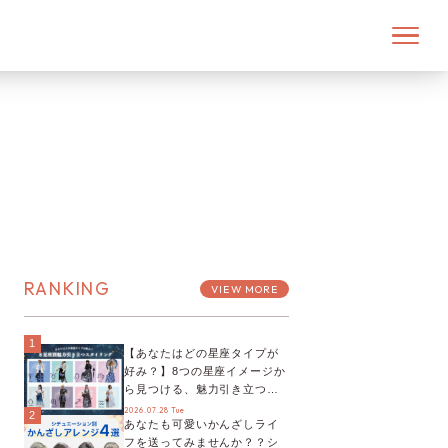
RANKING
VIEW MORE
1
【あなたはどの星座タイプが
好み？】8つの星座イメージか
ら見つける、魅力引き立つス
タイリング♡
2026.07.28 Tue
2
あなたも可愛いかんざしライ
フを送ってみませんか？？シ