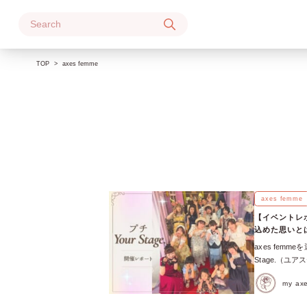
Skip
to
content
TOP
axes femme
axes femme
【イベントレポ
込めた思いと
axes fem
Stage.（ユ
れる」をコンセ
my a
femme主催
開催してきました