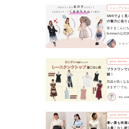
の開催に奔走
魅力や、当日の
ショップスタ
な思いから始まっ
SNSでよく
舞台にaxes
の魅力に迫り
ちら ♡ 華や
皆さまこんにち
一方で、「人
femmeの公式
ルが高い」そう
axes femm
Stage.が
ショッ
っても可愛くない
ントです◎ い
ん」は、お客
月27日(土)
く、とっても気
あいにくの悪天
で大切にして
axes femme
お客様との近い距
んの気になるあ
ンから◎ You
プラスワンで
っ！！ 早速いっ
いたムッシュ高
開！
様との思い出の
本番ではお一人
気温が高くな
のお気に入りポイ
加者に寄り添い
きます♡ でも
が多い東京本
加してくださっ
い！」なんてお
きました♡ 【
る瞬間。 プチY
my a
femmeのレ
フに聞いた！くる
笑顔が眩しいひと
トップ活用術を
みちゃんの原
くさんの笑顔が
スやシャツを
まったはず♡ 
今回の開催を経
か？ シンプル
axes femme
他店舗に行く
物とランウェイが
ね。 【解決方
ェックしてみて
んな新しいプチY
暑い夏も快適
にレースタンク
Your Sta
ス着こなし術