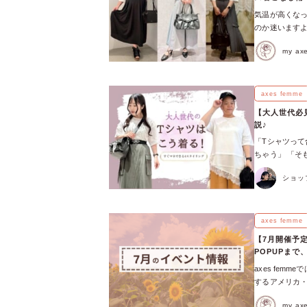
なり、コーデ全
市野店のプチYo
気温が高くな
をプラスしてく
ェイを歩く体験
のか迷いますよ
プ付きが好きな
axes fe
ビジネスシー
みNo.2 い
回、お近くの店
my a
う。 今回は暑
の頼れるアイテ
femmeの最新
アイテム&コー
方法！】 イン
のレディース
と囲むストラッ
します♪ 露出
axes femme
スがいつもとは
では、露出度の
上げしてみて♪
【大人世代必見
ることも大事
なたにはこちら
説♪
ます。いくら通
なるし、肌見せ
「Tシャツって
機能のあるシ
ありませんか？
ちゃう」 「そ
も快適です♪ 
ーだけでなく、
オンモール福岡
けましょう。 
ットを羽織れば
ショッ
ます！ ▶︎甘
ベーシックカ
演出できます♡
▶︎華やかフリ
涼感のある涼し
でレイヤードス
『可愛い』も『
まり、より夏ら
＼＼ カップな
かせないTシャ
axes femme
ん、ベージュ、
枚あると、首
に入りの着こ
選ぶ 無地かつ
まざまな着こな
【7月開催予定
すが、夏にベ
を見つけて、夏
POPUPま
会社もありま
めてチェック
axes fe
ズを選びましょ
するアメリカ・
吸汗速乾などの
ン、REZENの
るシャツを着用
my a