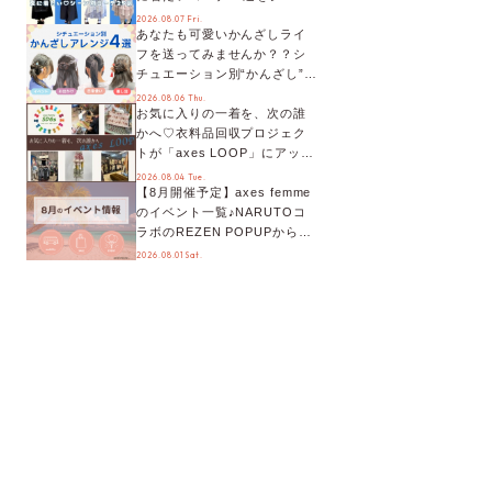
別に徹底解説！
2026.08.07 Fri.
あなたも可愛いかんざしライ
フを送ってみませんか？？シ
チュエーション別“かんざし”の
オススメ【ショップスタッフ
2026.08.06 Thu.
お気に入りの一着を、次の誰
編集部】
かへ♡衣料品回収プロジェク
トが「axes LOOP」にアップ
デート！活用するとポイント
2026.08.04 Tue.
【8月開催予定】axes femme
が手に入る◎
のイベント一覧♪NARUTOコ
ラボのREZEN POPUPから、
プチYour Stage.、ティーパー
2026.08.01 Sat.
ティまで！8月の特別なイベン
トをチェック◎