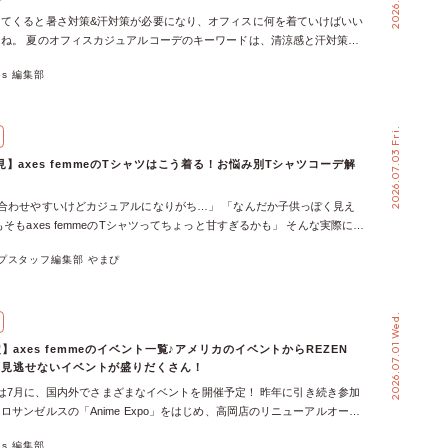
体が上品な印象に。 アクセサリーとはひと味違う、さりげない華やかさ
ur Stage.。 お店でのお買い物が、お気に入りのお洋服をまとってランウ
ってくると暑さ対策&汗対策が必要になり、オフィスに何を着ていけばいい
れるので、いつもの着こなしを手軽にアップデートできます◎ ＼＼ カッ
へ、そして新しい一歩を踏み出すきっかけへとつながる。 これからも
ね。 夏のオフィスカジュアルコーデのキーワードは、清涼感と汗対策！
あなたにおすすめ ／／ ＼＼ カップなし派のあなたにはこちら ／／ お悩
mmeはお客様にファッションを通してドキドキワクワクを届けていきます◎ 次
ンに適した品格を保ちつつも、過ごしやすい快適な服装を目指しましょ
つものワンピの印象を変えたい！ 一枚でコーデが完成するワンピースは、夏
舗で開催される際には、ぜひ気軽に参加してみてくださいね♡ ＼＼ axes
xes 編集部
さ対策もバッチリな、夏のオフィスカジュアルコーデに使えるレディース
ム♡ その反面、気づけば同じ組み合わせばかり…なんてことも！ 【解決
情報はこちらよりチェック […]
デを紹介します♡ 夏のオフィスカジュアルコーデのポイント5つ まずは夏
ナーを変えるだけで雰囲気チェンジ おすすめしたいのが、首周りをぐるり
オフィスカジュアルコーデを組む際に知っておくべきポイントを、5つ紹介
プ付のタンクトップ♡ ひと癖プラスするだけで、お気に入りのワンピー
2026.07.03 Fri.
度は控えめで通気性の良い薄い生地を選ぶ 夏のオフィスカジュアルコーデ
違った表情に◎ いつもとちょっと違うアクセントで、夏のオシャレを格
高い服は避けつつ通気性の良い薄めのを選ぶことが大切です♡ 素材を見
 ＼＼ カップ付きが好きなあなたにおすすめ ／／ ＼＼ カップなし派のあ
】axes femmeのTシャツはこう着る！お悩み別Tシャツコーデ解
ですが、実は同じ生地でも織り方や編み方によって通気性の高さは変わり
 ／／ お悩みNo.3 肌見せは苦手。でも抜け感は欲しい！ 紫外線も気に
気性の良い素材を使っても、密度が高ければ風を通しません。 吸汗速乾
にも抵抗がある。 でも、重たく見えるコーデは避けたい…なんてことは
合わせやすいけどカジュアルになりがち…」 「なんだか子供っぽく見え
ャツを着用したり、吸汗速乾タンクトップを下に仕込んだりすると、夏で
 【解決方法！】 タンクトップをコーデの主役に タンクトップはインナ
もそもaxes femmeのTシャツってちょっと甘すぎるかも」 そんな実際にイ
オフィスで使用するため、露出度の高いアイテムや、シースルー素材は避
そのままコーデの主役にしてもOK！ シアー素材のカーディガンやジャケ
店で耳にしたお悩みを、30代大人世代の≪ やまぴ ≫がお悩み別に解説し
夏らしい涼しげカラーで季節感を取り入れる オフィスカジュアルの基本は
、夏らしい軽やかな印象に♬ 露出を抑えながらも、涼しげな着こなしを
プスタッフ編集部 やまぴ
さ控えめ大人ミリタリー ▶︎定番の「Tシャツ×デニム」をレディに着こなす
ラーです。そこにちょっとしたアクセントとして、サックスブルーなど清
 さらに、ロングタンクトップなら、お手持ちのトップスと合わせるだけ
ルをデニム合わせで軽やかに ▶︎１枚で完成！最旬Tシャツスタイル まとめ
いカラーを取り入れると清涼感が増します♪ 夏らしい爽やかな印象が強
タイルが手軽に完成！ ＼＼ カップ付きが好きなあなたにおすすめ ／／
大人っぽい』も両方叶うのが、axes femmeのTシャツの魅力。 夏には欠
しいオフィスカジュアルコーデに仕上がりますよ。 淡いブルーはもちろ
し派のあなたにはこちら ／／ この夏、頼れる一枚をワードローブに♡ 一
2026.07.01 Wed.
ツは、ディテールや合わせ方ひとつで印象はガラリと変わります。 お気
ライトグレーあたりもおすすめです。 シューズも落ち着きのあるものを
元に華やかさをプラスしたり、いつものワンピースの印象を変えたり、さ
なしを見つけて、この夏のTシャツコーデを楽しんでくださいね♡
シンプルな形の、ベーシックなシューズを選びましょう♪ 社風にもよりま
しを楽しめるaxes femmeのレースタンクトップ♡ ぜひお気に入りの一枚
】axes femmeのイベント一覧♪アメリカのイベントからREZEN
ーシックカラーの落ち着いた雰囲気のスニーカーを履くのをOKとしている
のコーデに取り入れてみてくださいね♬ 今回ご紹介したアイテムをまと
で、見逃せないイベントが盛りだくさん！
す。ハイカットスニーカーはカジュアルすぎるなので、ローカットシュー
！
mmeでは7月に、国内外でさまざまなイベントを開催予定！ 昨年に引き続き参加
う。 スニーカーが難しい場合は、パンプスやローファーを合わせます。
ロサンゼルスの「Anime Expo」をはじめ、高岡店のリニューアルオープ
機能があるアイテムを選ぶ 夏場は汗対策も必要です。吸汗速乾機能のあ
POPUP、mobilityなど、今月も見逃せない予定が盛りだくさんです♡ お近
したり、タンクトップを下に仕込むことでベタつきを軽減できます。 数
xes 編集部