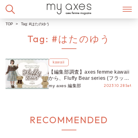
Skip
to
content
TOP
Tag:
#はたのゆう
Tag:
#はたのゆう
kawaii
【編集部調査】axes femme kawaii
から、Fluffy Bear series (フラッフ
ィベアシリーズ)が新登場♡【kawaii
my axes 編集部
2023.10.28 Sat.
× はたのゆう】
RECOMMENDED