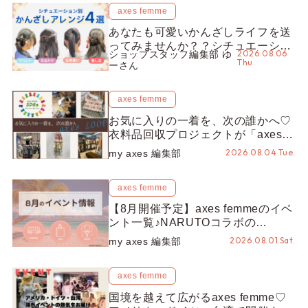
axes femme
あなたも可愛いかんざしライフを送
ってみませんか？？シチュエーショ
2026.08.06
ショップスタッフ編集部 ゆ
ン別“かんざし”のオススメ【ショッ
Thu.
ーさん
プスタッフ編集部】
axes femme
お気に入りの一着を、次の誰かへ♡
衣料品回収プロジェクトが「axes
LOOP」にアップデート！活用する
2026.08.04 Tue.
my axes 編集部
とポイントが手に入る◎
axes femme
【8月開催予定】axes femmeのイベ
ント一覧♪NARUTOコラボの
REZEN POPUPから、プチYour
2026.08.01 Sat.
my axes 編集部
Stage.、ティーパーティまで！8月
の特別なイベントをチェック◎
axes femme
国境を越えて広がるaxes femme♡