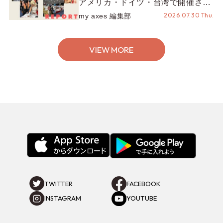
アメリカ・ドイツ・台湾で開催され
たイベントをお届け！美沙子さんか
2026.07.30 Thu.
my axes 編集部
らのコメントも♬【海外イベントレ
ポート】
VIEW MORE
TWITTER
FACEBOOK
INSTAGRAM
YOUTUBE