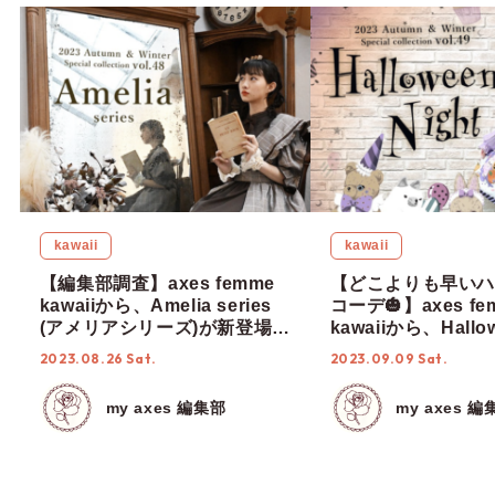
kawaii
kawaii
【編集部調査】axes femme
【どこよりも早いハ
kawaiiから、Amelia series
コーデ🎃】axes fe
(アメリアシリーズ)が新登場
kawaiiから、Hallo
♡【kawaii × 雫瀬 永紡(なる
Night series(
2023.08.26 Sat.
2023.09.09 Sat.
せ なつ)】
トシリーズ)が新登
部調査】
my axes 編集部
my axes 編