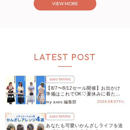
VIEW MORE
LATEST POST
axes femme
【8/7〜8/12セール開催】お出かけ
準備はこれでOK♡夏休みに着たい
コーデ25選をシーン別に徹底解説！
2026.08.07 Fri.
my axes 編集部
axes femme
あなたも可愛いかんざしライフを送