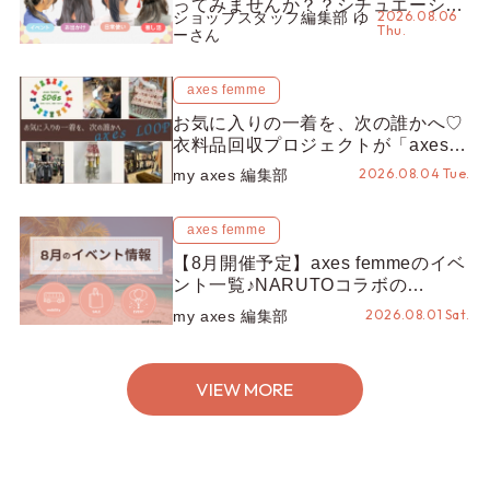
ってみませんか？？シチュエーショ
2026.08.06
ショップスタッフ編集部 ゆ
ン別“かんざし”のオススメ【ショッ
Thu.
ーさん
プスタッフ編集部】
axes femme
お気に入りの一着を、次の誰かへ♡
衣料品回収プロジェクトが「axes
LOOP」にアップデート！活用する
2026.08.04 Tue.
my axes 編集部
とポイントが手に入る◎
axes femme
【8月開催予定】axes femmeのイベ
ント一覧♪NARUTOコラボの
REZEN POPUPから、プチYour
2026.08.01 Sat.
my axes 編集部
Stage.、ティーパーティまで！8月
の特別なイベントをチェック◎
VIEW MORE