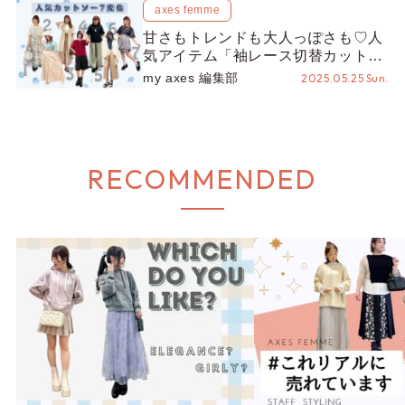
axes femme
甘さもトレンドも大人っぽさも♡人
気アイテム「袖レース切替カットプ
ルオーバー」でつなぐ、7テイスト
my axes 編集部
2025.05.25 Sun.
14コーデリレー！
RECOMMENDED