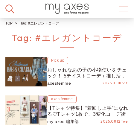
Skip
to
content
TOP
Tag:
#エレガントコーデ
Tag:
#エレガントコーデ
Pick up
おしゃれなあの子の小物使いをチェ
ック！ 5テイストコーデ＋推し活バ
ッグも♡
axesfemme
2025.10.18 Sat.
axes femme
【Tシャツ特集】“着回し上手”になれ
る♡Tシャツ1枚で、3変化コーデ術
my axes 編集部
2025.08.12 Tue.