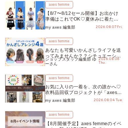
axes femme
【8/7〜8/12セール開催】お出かけ
準備はこれでOK♡夏休みに着たい
コーデ25選をシーン別に徹底解説！
2026.08.07 Fri.
my axes 編集部
axes femme
あなたも可愛いかんざしライフを送
ってみませんか？？シチュエーショ
2026.08.06
ショップスタッフ編集部 ゆ
ン別“かんざし”のオススメ【ショッ
Thu.
ーさん
プスタッフ編集部】
axes femme
お気に入りの一着を、次の誰かへ♡
衣料品回収プロジェクトが「axes
LOOP」にアップデート！活用する
2026.08.04 Tue.
my axes 編集部
とポイントが手に入る◎
axes femme
【8月開催予定】axes femmeのイベ