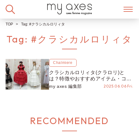
Skip
to
content
TOP
Tag:
#クラシカルロリィタ
Tag:
#クラシカルロリィタ
Chalmiere
クラシカルロリィタ(クラロリ)と
は？特徴やおすすめアイテム・コー
ディネート&ファッションのコツを
my axes 編集部
2025.06.06 Fri.
紹介
RECOMMENDED