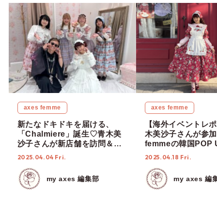
axes femme
axes femme
新たなドキドキを届ける、
【海外イベントレポ
「Chalmiere」誕生♡青木美
木美沙子さんが参加し
沙子さんが新店舗を訪問＆大
femmeの韓国POP
阪に待望の単独店舗OPEN！
況♡2日間の様子を
2025.04.04 Fri.
2025.04.18 Fri.
my axes 編集部
my axes 編