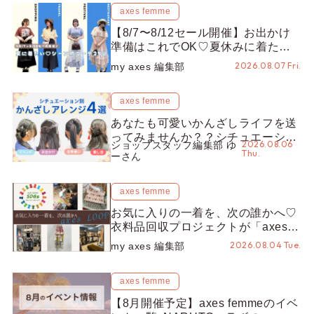
axes femme
【8/7〜8/12セール開催】お出かけ
準備はこれでOK♡夏休みに着たい
コーデ25選をシーン別に徹底解説！
2026.08.07 Fri.
my axes 編集部
axes femme
あなたも可愛いかんざしライフを送
ってみませんか？？シチュエーショ
2026.08.06
ショップスタッフ編集部 ゆ
ン別“かんざし”のオススメ【ショッ
Thu.
ーさん
プスタッフ編集部】
axes femme
お気に入りの一着を、次の誰かへ♡
衣料品回収プロジェクトが「axes
LOOP」にアップデート！活用する
2026.08.04 Tue.
my axes 編集部
とポイントが手に入る◎
axes femme
【8月開催予定】axes femmeのイベ