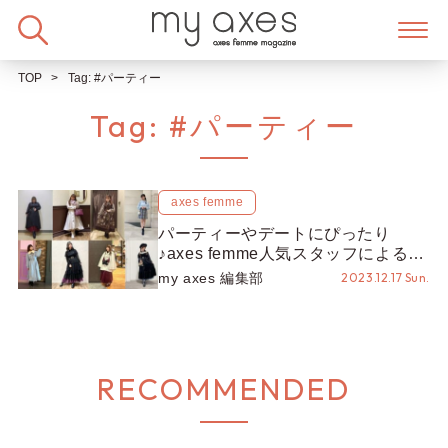
Skip
to
content
TOP
Tag:
#パーティー
Tag:
#パーティー
axes femme
パーティーやデートにぴったり
♪axes femme人気スタッフによるク
リスマスコーデ10選のご紹介！
my axes 編集部
2023.12.17 Sun.
RECOMMENDED