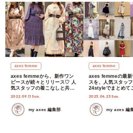
axes femme
axes femme
axes femmeから、新作ワン
axes femmeの
ピースが続々とリリース♡ 人
スを、人気スタッフ
気スタッフの着こなしと共に
24styleでまとめ
ご紹介！
♡【新作アイテム】
2022.09.11 Sun.
2023.04.23 Sun.
my axes 編集部
my axes 編