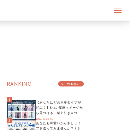
RANKING
VIEW MORE
1
【あなたはどの星座タイプが
好み？】8つの星座イメージか
ら見つける、魅力引き立つス
タイリング♡
2026.07.28 Tue
2
あなたも可愛いかんざしライ
フを送ってみませんか？？シ