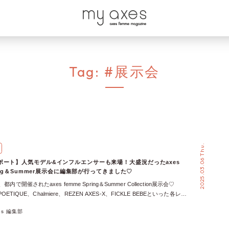
Tag:
#展示会
2025.03.06 Thu.
ポート】人気モデル&インフルエンサーも来場！大盛況だったaxes
pring＆Summer展示会に編集部が行ってきました♡
内で開催されたaxes femme Spring＆Summer Collection展示会♡
、POETIQUE、Chalmiere、REZEN AXES-X、FICKLE BEBEといった各レー
し、2025年春夏のトレンドを先取りするアイテムが勢ぞろいしました♪
xes 編集部
気インフルエンサーやモデルたちも多数来場し、ブランドの新作をいち早
姿が◎ 今回はイベントレポートに加え、axes femmeスタッフ、そして人