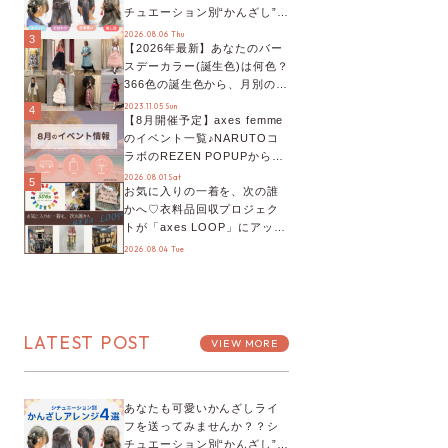
チュエーション別“かんざし”の
オススメ【ショップスタッフ
2026.08.06 Thu
3
【2026年最新】あなたのバー
編集部】
スデーカラー(誕生色)は何色？
366色の誕生色から、月別の誕
生色、バースデーカラーコー
2023.11.05 Sun
4
【8月開催予定】axes femme
デまでご紹介♡
のイベント一覧♪NARUTOコ
ラボのREZEN POPUPから、
プチYour Stage.、ティーパー
2026.08.01 Sat
5
お気に入りの一着を、次の誰
ティまで！8月の特別なイベン
かへ♡衣料品回収プロジェク
トをチェック◎
トが「axes LOOP」にアップ
デート！活用するとポイント
2026.08.04 Tue
が手に入る◎
LATEST POST
VIEW MORE
あなたも可愛いかんざしライ
フを送ってみませんか？？シ
チュエーション別“かんざし”の