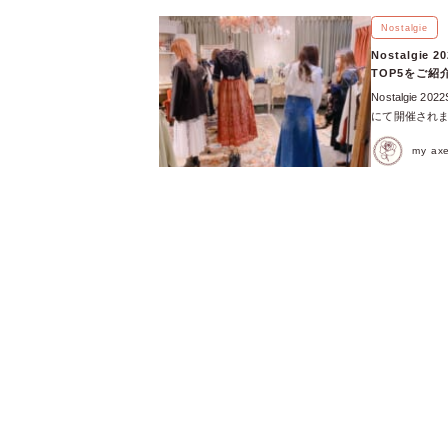
気インフルエン
ーベルが勢ぞろいし
Nostalgie
させるアイテム
Nostalgi
トにぴったりな
TOP5をご紹
め、全レーベル
Nostalgie 2
がリリース♡ 
にて開催されま
REZEN AXE
となりました♩
らブランド名を
my a
ベスト5 をご紹介し
ースが！ ご来
ら、初めて来て
がディレクターを
ぞれ、お気に
で制服のよう
楽しんだりなど
も叶うんです♡
接、お洋服のポ
ンテンツを融合
生まれ、Nos
「BLACKN
Nostalgie
をリリース！ 
色合いが可愛い
テム♡トレン
着やすく、肌触
ります◎ 会場
優し気で、アン
さんのSNAPを
2色展開！1枚で上品
Instagramで
ーダー2位フラ
い🧸(𝒞𝒽𝒶
ト。 ヴィンテ
✤*(@axesfe
感のあるジャカ
(@_ongca
オシャレで、ベ
と、上品で繊細なベ