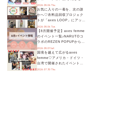
オススメ【ショップスタッフ
2026.08.06 Thu.
お気に入りの一着を、次の誰
編集部】
かへ♡衣料品回収プロジェク
トが「axes LOOP」にアップ
デート！活用するとポイント
2026.08.04 Tue.
【8月開催予定】axes femme
が手に入る◎
のイベント一覧♪NARUTOコ
ラボのREZEN POPUPから、
プチYour Stage.、ティーパー
2026.08.01 Sat.
国境を越えて広がるaxes
ティまで！8月の特別なイベン
femme♡アメリカ・ドイツ・
トをチェック◎
台湾で開催されたイベントを
お届け！美沙子さんからのコ
2026.07.30 Thu.
メントも♬【海外イベントレ
ポート】