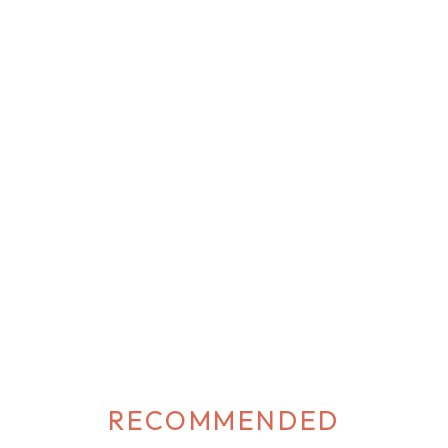
クフラワースカート 華やかな薔薇と、アンティーク調のデザインが上品
脚が細く見えるミディ丈で、柄が際立つすっきりシルエット！ 春夏でも明
ンテージ感を重視した、こだわりの色と柄が可愛い♡ 無地のブラウスと
ートの柄を活かしたコーデがおすすめ！ 裾のフリルが、フェミニンで大
Nostalgie 2022SS collection 先行受注会 オーダー4位アンティークフラ
 エレガントな薔薇と、アンティーク調の総柄が可愛いワンピース。 フレ
ので1枚でも着ることができ、気になる二の腕も綺麗に見えます。 […]
RECOMMENDED