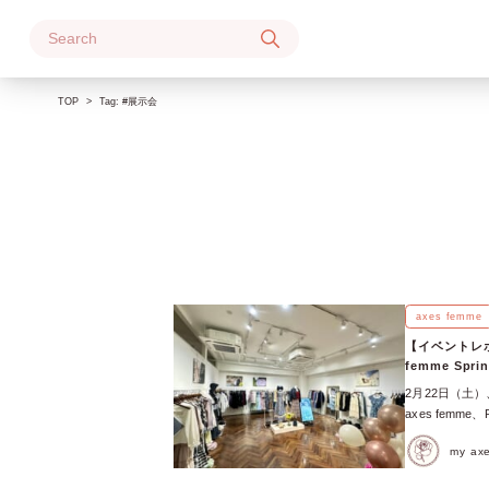
Skip
to
content
TOP
Tag:
#展示会
axes femme
【イベントレ
femme S
2月22日（土）、都
axes femme
ベルが一堂に会
my a
会場には、人
くチェックする