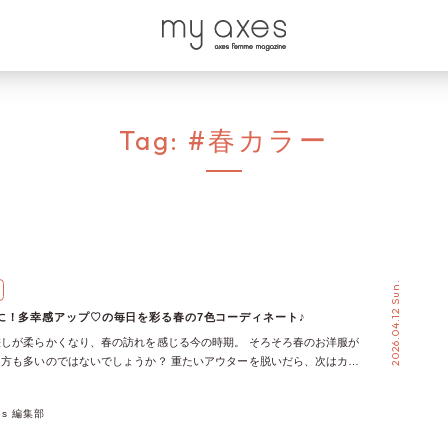
Tag:
#春カラー
2026.04.12 Sun.
に！多幸感アップ♡の毎日を彩る春の7色コーディネート♪
しが柔らかくなり、春の訪れを感じる今の時期。 そろそろ春のお洋服が
方も多いのではないでしょうか？ 重たいアウターを脱いだら、次はカラ
トで気分も華やかに！ お気に入りの色を身に纏うだけで、いつものお出
しみになりますよね♪ 今回の「my axes」では、春の気分を盛り上げる7
xes 編集部
ックアップしました◎ axes femmeらしい繊細なディテールが詰まったア
気分にぴったりの着こなしでご紹介します！ 「明日は何色を着て出かけ