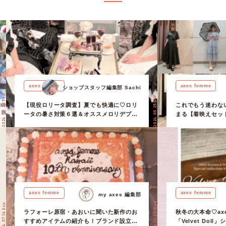
axes femme
axes femme
ショップスタッフ編集部 Sachi
2024.06.28 Fri.
2024.05.25 Sat.
【現役ロリータ調査】夏でも快適に♡ロリ
これでもう迷わな
ータの暑さ対策６選＆オススメロリデプラ
まる【着映えセッ
ン 【ショップスタッフ編集部】
axes femme
axes femme
my axes 編集部
2024.10.23 Wed.
2024.07.14 Sun.
ラフォーレ原宿・あおいに聞いた新作のお
秋冬の大本命♡axes
すすめアイテムの紹介も！ブランド設立10
「Velvet Do