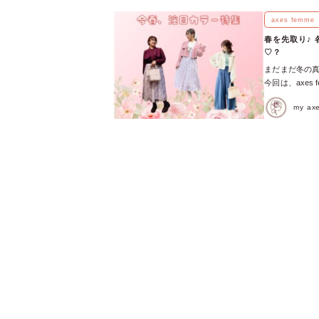
よう？」 そん
のときめきを運
axes femme
のような優しい
春を先取り♪
パッと明るく見
♡？
ジュアルなアイ
まだまだ冬の
ちら♡ ／ コ
今回は、axes 
なレッド♡ コ
きました！ 気
になること間違
my a
もっと楽しむた
おしゃれ上級者
える準備を始め
＼ 使ったアイ
【ミント】ネッ
た陽だまりのよ
重ねスカート 
象を届けてくれ
いテイストに合
ティブに動きた
ーグレー】レー
く柔らかな表情
て、お好みのカ
やかな「サック
ンパンプス
色味は、甘めの
感を引き出して
ニュアンスをプ
ムはこちら♡ 
なパープル♡ 
イルに仕上げて
したい時にぴっ
シックに決まり
「ブラウン」 