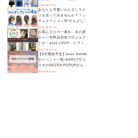
別に徹底解説！
2026.08.07 Fri.
あなたも可愛いかんざしライ
フを送ってみませんか？？シ
チュエーション別“かんざし”の
オススメ【ショップスタッフ
2026.08.06 Thu.
お気に入りの一着を、次の誰
編集部】
かへ♡衣料品回収プロジェク
トが「axes LOOP」にアップ
デート！活用するとポイント
2026.08.04 Tue.
【8月開催予定】axes femme
が手に入る◎
のイベント一覧♪NARUTOコ
ラボのREZEN POPUPから、
プチYour Stage.、ティーパー
2026.08.01 Sat.
ティまで！8月の特別なイベン
トをチェック◎