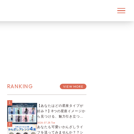
RANKING
VIEW MORE
1
【あなたはどの星座タイプが
好み？】8つの星座イメージか
ら見つける、魅力引き立つス
タイリング♡
2026.07.28 Tue
2
あなたも可愛いかんざしライ
フを送ってみませんか？？シ