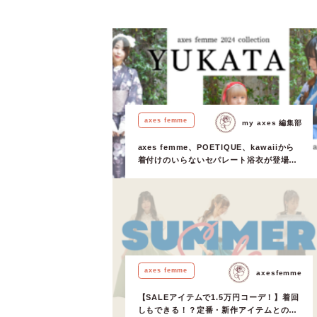
axes femme
my axes 編集部
axes femme、POETIQUE、kawaiiから
着付けのいらないセパレート浴衣が登場♡
オンラインショップで限定販売中！
axes femme
axesfemme
【SALEアイテムで1.5万円コーデ！】着回
しもできる！？定番・新作アイテムとの組