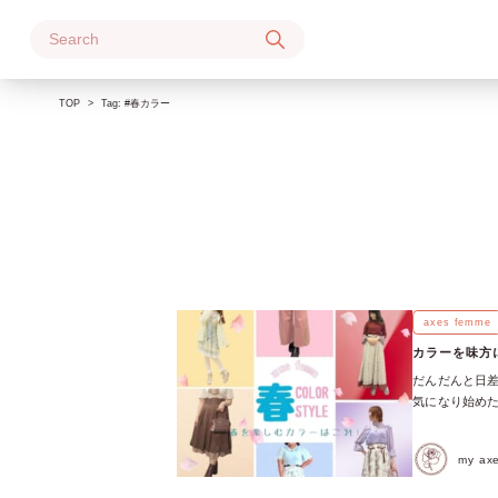
Skip
to
content
TOP
Tag:
#春カラー
axes femme
カラーを味方
だんだんと日差
気になり始めた
ーコーディネー
かけがもっと楽
my a
つのカラーをピ
イテムを、今の