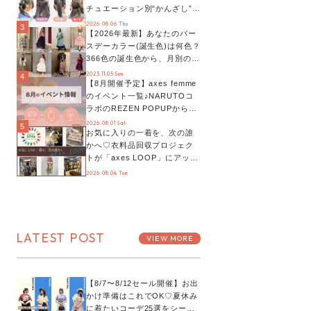
チュエーション別“かんざし”の
オススメ【ショップスタッフ
2026.08.06 Thu
3
【2026年最新】あなたのバー
編集部】
スデーカラー(誕生色)は何色？
366色の誕生色から、月別の誕
生色、バースデーカラーコー
2023.11.05 Sun
4
【8月開催予定】axes femme
デまでご紹介♡
のイベント一覧♪NARUTOコ
ラボのREZEN POPUPから、
プチYour Stage.、ティーパー
2026.08.01 Sat
5
お気に入りの一着を、次の誰
ティまで！8月の特別なイベン
かへ♡衣料品回収プロジェク
トをチェック◎
トが「axes LOOP」にアップ
デート！活用するとポイント
2026.08.04 Tue
が手に入る◎
LATEST POST
VIEW MORE
【8/7〜8/12セール開催】お出
かけ準備はこれでOK♡夏休み
に着たいコーデ25選をシーン