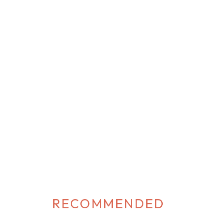
かなニュアンスを演出してくれます。 冬のイメージとは一味違う、ミル
な優しいトーンを選ぶのが今っぽく着こなすコツ♪ カジュアルからきれ
馴染むので、毎日のコーデの強い味方になってくれるはず♡ […]
RECOMMENDED