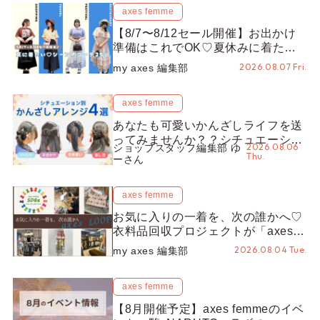
axes femme
【8/7〜8/12セール開催】お出かけ
準備はこれでOK♡夏休みに着たい
コーデ25選をシーン別に徹底解説！
2026.08.07 Fri.
my axes 編集部
axes femme
あなたも可愛いかんざしライフを送
ってみませんか？？シチュエーショ
2026.08.06
ショップスタッフ編集部 ゆ
ン別“かんざし”のオススメ【ショッ
Thu.
ーさん
プスタッフ編集部】
axes femme
お気に入りの一着を、次の誰かへ♡
衣料品回収プロジェクトが「axes
LOOP」にアップデート！活用する
2026.08.04 Tue.
my axes 編集部
とポイントが手に入る◎
axes femme
【8月開催予定】axes femmeのイベ