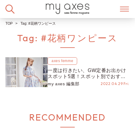
Skip
to
content
TOP
Tag:
#花柄ワンピース
Tag:
#花柄ワンピース
axes femme
一度は行きたい、GW定番お出かけ
スポット5選！スポット別でおすす
めのコーデもご紹介♡
my axes 編集部
2022.04.29 Fri.
RECOMMENDED