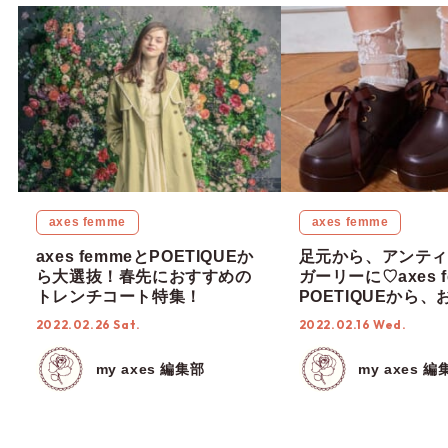
axes femme
axes femme
axes femmeとPOETIQUEか
足元から、アンティ
ら大選抜！春先におすすめの
ガーリーに♡axes 
トレンチコート特集！
POETIQUEから
レザーシューズをご
2022.02.26 Sat.
2022.02.16 Wed.
【2022年春】
my axes 編集部
my axes 編