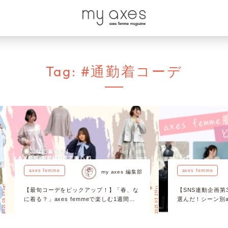
Tag:
#通勤着コーデ
axes femme
axes femme
my axes 編集部
2025.08.09 Sat.
2025.03.21 Fri.
【最旬コーデをピックアップ！】「春、な
【SNS連動企画第
に着る？」axes femmeで楽しむ1週間春
選んだ！シーン別ax
コーデ♡
開