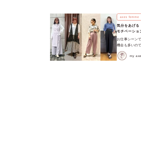
axes femme
気分をあげる
モチベーショ
お仕事シーン
機会も多いので
を楽しめるアイ
my a
ーションをあげ
テム、ブラウ
見え♡ ハイネ
ニンさをプラス
着こなしの印象
今年トレンド
ャツ。 フリル
してシンプルな
日コーデのと
り！ 【ボトム
重要なポイン
さもなんのその
ったデザイン
スコーデにもピ
シャツなどト