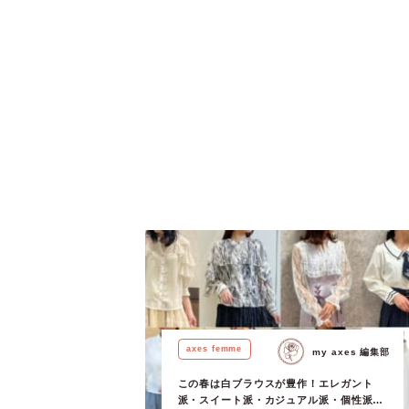
axes femme
my axes 編集部
この春は白ブラウスが豊作！エレガント
派・スイート派・カジュアル派・個性派を