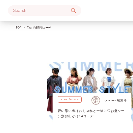
Skip
to
content
TOP
Tag:
#通勤着コーデ
axes femme
my axes 編集部
夏の思い出はおしゃれと一緒に♡お盆シー
ン別お出かけ14コーデ