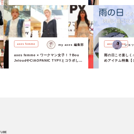
バイザー」が本日デビュー♡
♡【my axes 
vol.2】
axes femme
axes femme
my axes 編集部
ショッ
2024.05.16 Thu.
2024.05.11 Sat.
axes femme × ワークマン女子！？Bou
雨の日こそ楽しく
JeloudやCIAOPANIC TYPYとコラボした
めアイテム特集【
スタイリング提案も♡見どころ満載のファ
部】
ッションショー in 福岡
TUBE