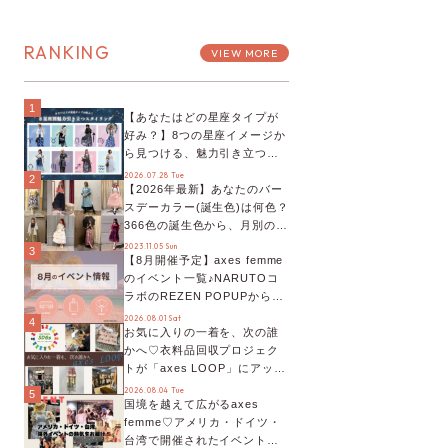
RANKING
VIEW MORE
1
【あなたはどの星座タイプが
好み？】8つの星座イメージか
ら見つける、魅力引き立つス
タイリング♡
2026.07.28 Tue
2
【2026年最新】あなたのバー
スデーカラー(誕生色)は何色？
366色の誕生色から、月別の誕
生色、バースデーカラーコー
2023.11.05 Sun
3
【8月開催予定】axes femme
デまでご紹介♡
のイベント一覧♪NARUTOコ
ラボのREZEN POPUPから、
プチYour Stage.、ティーパー
2026.08.01 Sat
4
お気に入りの一着を、次の誰
ティまで！8月の特別なイベン
かへ♡衣料品回収プロジェク
トをチェック◎
トが「axes LOOP」にアップ
デート！活用するとポイント
2026.08.04 Tue
5
国境を越えて広がるaxes
が手に入る◎
femme♡アメリカ・ドイツ・
台湾で開催されたイベントを