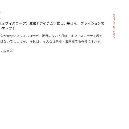
2024.06.12 Wed.
【オフィスコーデ】厳選７アイテム♡忙しい毎日も、ファッションで
ンアップ！
で欠かせないオフィスコーデ。祝日のない６月は、オフィスコーデを着る
はないでしょうか。 今回は、そんな仕事着・通勤着でも存分にオシャレ
テムを７つピックアップ♪ 忙しい毎日も、ファッションで気分とモチベ
xes 編集部
ませんか♡ 【トップス】ハイネックブラウス オフィスコーデの定番アイ
ス。ベーシックなアイテムなので、１枚あればボトムを選ばず簡単きれい
ックブラウスは、シンプルながらも袖のぽわんとしたシルエットでフェミ
した、axes femmeならではのブラウスです♪ ボタンの止め位置によって
を変えられるところも◎！ 【トップス】チュールフリルカラー付シャツ
のチュールのフリルカラーがセットになった、チュールフリルカラー付シ
カラーは、マルチに使える優れモノ。オフィスコーデでは、チュールを外
スタイルでも良し、首元にボリュームを加えるつけ襟にしても良し◎ 休
きは、たすき掛けをすれば一気に流行を取り入れたスタイリングに早変わ
】鳥×フラワー刺繍タックパンツ 暑い季節は、ボトムの素材や履き心地が
ト◎鳥×フラワー刺繍タックパンツは、麻調素材のサラッとした肌触りで暑
♡ウエストはゴム仕様で、履きやすさも抜群です！ センタープレスが入
ですっきりシルエットに仕上げているので、だらっとゆるく見えずオフィ
ッタリのアイテム♪ 【ボトム】総柄シアーギャザースカート ブラウスや
ップスがシンプルになりがちなオフィスコーデは、ボトムで差をつけるの