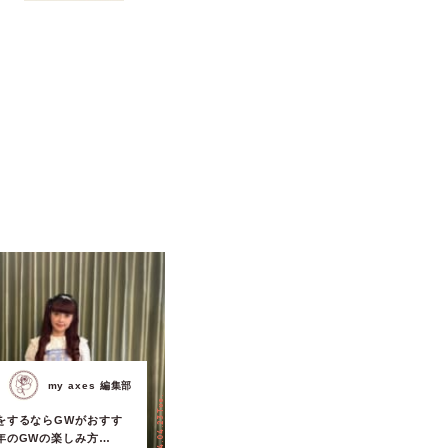
メントも♬【海外イベントレ
ポート】
my axes 編集部
2024.04.23 Tue.
をするならGWがおすす
年のGWの楽しみ方