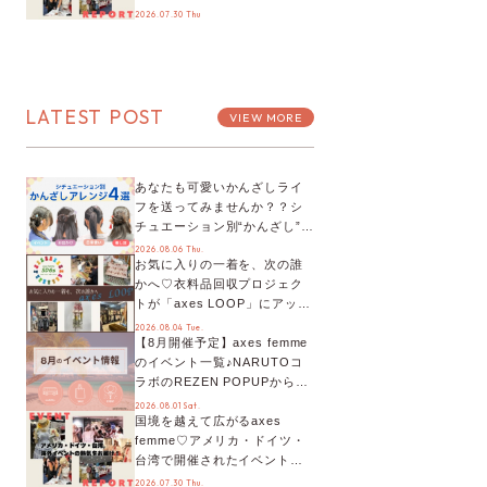
お届け！美沙子さんからのコ
2026.07.30 Thu
メントも♬【海外イベントレ
ポート】
LATEST POST
VIEW MORE
あなたも可愛いかんざしライ
フを送ってみませんか？？シ
チュエーション別“かんざし”の
オススメ【ショップスタッフ
2026.08.06 Thu.
お気に入りの一着を、次の誰
編集部】
かへ♡衣料品回収プロジェク
トが「axes LOOP」にアップ
デート！活用するとポイント
2026.08.04 Tue.
【8月開催予定】axes femme
が手に入る◎
のイベント一覧♪NARUTOコ
ラボのREZEN POPUPから、
プチYour Stage.、ティーパー
2026.08.01 Sat.
国境を越えて広がるaxes
ティまで！8月の特別なイベン
femme♡アメリカ・ドイツ・
トをチェック◎
台湾で開催されたイベントを
お届け！美沙子さんからのコ
2026.07.30 Thu.