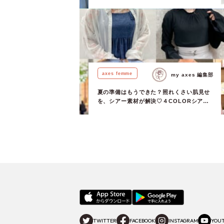
網羅した16スタイリングが大集合♪
axes femme
my axes 編集部
夏の準備はもうできた？照れくさい肌見せ
を、シアー素材が解決♡４COLORシアー
アイテム特集！
TWITTER
FACEBOOK
INSTAGRAM
YOU