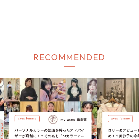
RECOMMENDED
axes femme
axes femme
my axes 編集部
2024.04.10 Wed.
2024.04.12 Fri.
パーソナルカラーの知識を持ったアドバイ
ロリータデビュー
ザーが店舗に！？その名も「afカラーアド
め！？美沙子の今