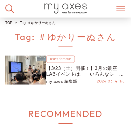
Skip
to
content
TOP
Tag:
＃ゆかりーぬさん
Tag:
＃ゆかりーぬさん
axes femme
【3/23（土）開催！】3月の銀座
LABイベントは、「いろんなシーン
で使える ヘアアレンジ講座♪」♡2月
my axes 編集部
2024.03.14 Thu.
開催の様子とともに、3月開催の詳
細をご紹介！
RECOMMENDED