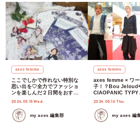
axes femme
axes femme
ここでしかで作れない特別な
axes femme × 
思い出を♡全力でファッショ
子！？Bou Jeloud
ンを楽しんだ２日間をおすそ
CIAOPANIC TY
分け♪【第４回ファンミーティ
したスタイリング提
2024.05.15 Wed.
2024.05.16 Thu.
ングツアー / 金沢・福井】
どころ満載のファッ
ョー in 福岡
my axes 編集部
my axes 編