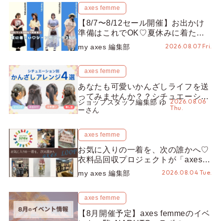
axes femme
【8/7〜8/12セール開催】お出かけ
準備はこれでOK♡夏休みに着たい
コーデ25選をシーン別に徹底解説！
2026.08.07 Fri.
my axes 編集部
axes femme
あなたも可愛いかんざしライフを送
ってみませんか？？シチュエーショ
2026.08.06
ショップスタッフ編集部 ゆ
ン別“かんざし”のオススメ【ショッ
Thu.
ーさん
プスタッフ編集部】
axes femme
お気に入りの一着を、次の誰かへ♡
衣料品回収プロジェクトが「axes
LOOP」にアップデート！活用する
2026.08.04 Tue.
my axes 編集部
とポイントが手に入る◎
axes femme
【8月開催予定】axes femmeのイベ