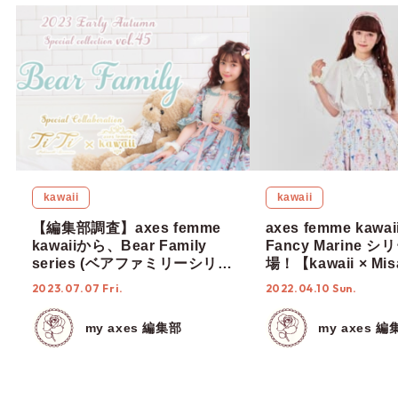
kawaii
kawaii
【編集部調査】axes femme
axes femme kaw
kawaiiから、Bear Family
Fancy Marine 
series (ベアファミリーシリー
場！【kawaii × Mis
ズ)が新登場♡【TiTi × kawaii
& RinRin Doll 】
2023.07.07 Fri.
2022.04.10 Sun.
× Misako Aoki】
my axes 編集部
my axes 編