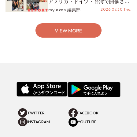
アメリカ・ドイツ・台湾で開催され
たイベントをお届け！美沙子さんか
2026.07.30 Thu.
my axes 編集部
らのコメントも♬【海外イベントレ
ポート】
VIEW MORE
TWITTER
FACEBOOK
INSTAGRAM
YOUTUBE