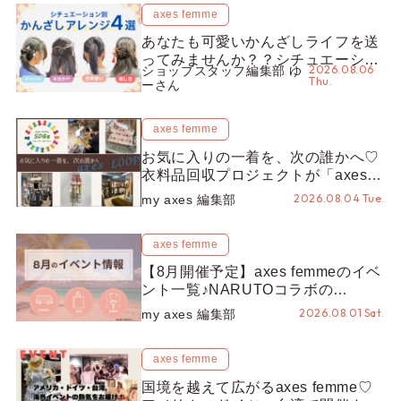
axes femme
あなたも可愛いかんざしライフを送
ってみませんか？？シチュエーショ
2026.08.06
ショップスタッフ編集部 ゆ
ン別“かんざし”のオススメ【ショッ
Thu.
ーさん
プスタッフ編集部】
axes femme
お気に入りの一着を、次の誰かへ♡
衣料品回収プロジェクトが「axes
LOOP」にアップデート！活用する
2026.08.04 Tue.
my axes 編集部
とポイントが手に入る◎
axes femme
【8月開催予定】axes femmeのイベ
ント一覧♪NARUTOコラボの
REZEN POPUPから、プチYour
2026.08.01 Sat.
my axes 編集部
Stage.、ティーパーティまで！8月
の特別なイベントをチェック◎
axes femme
国境を越えて広がるaxes femme♡