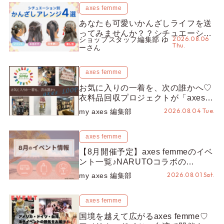
axes femme
あなたも可愛いかんざしライフを送
ってみませんか？？シチュエーショ
2026.08.06
ショップスタッフ編集部 ゆ
ン別“かんざし”のオススメ【ショッ
Thu.
ーさん
プスタッフ編集部】
axes femme
お気に入りの一着を、次の誰かへ♡
衣料品回収プロジェクトが「axes
LOOP」にアップデート！活用する
2026.08.04 Tue.
my axes 編集部
とポイントが手に入る◎
axes femme
【8月開催予定】axes femmeのイベ
ント一覧♪NARUTOコラボの
REZEN POPUPから、プチYour
2026.08.01 Sat.
my axes 編集部
Stage.、ティーパーティまで！8月
の特別なイベントをチェック◎
axes femme
国境を越えて広がるaxes femme♡