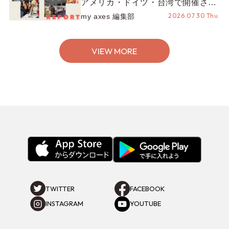
アメリカ・ドイツ・台湾で開催され
たイベントをお届け！美沙子さんか
2026.07.30 Thu.
my axes 編集部
らのコメントも♬【海外イベントレ
ポート】
VIEW MORE
TWITTER
FACEBOOK
INSTAGRAM
YOUTUBE