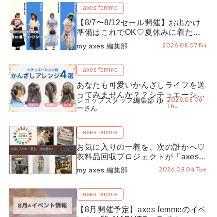
axes femme
【8/7〜8/12セール開催】お出かけ
準備はこれでOK♡夏休みに着たい
コーデ25選をシーン別に徹底解説！
2026.08.07 Fri.
my axes 編集部
axes femme
あなたも可愛いかんざしライフを送
ってみませんか？？シチュエーショ
2026.08.06
ショップスタッフ編集部 ゆ
ン別“かんざし”のオススメ【ショッ
Thu.
ーさん
プスタッフ編集部】
axes femme
お気に入りの一着を、次の誰かへ♡
衣料品回収プロジェクトが「axes
LOOP」にアップデート！活用する
2026.08.04 Tue.
my axes 編集部
とポイントが手に入る◎
axes femme
【8月開催予定】axes femmeのイベ