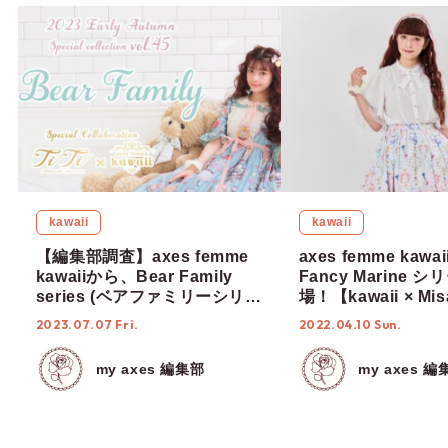
kawaii
kawaii
【編集部調査】axes femme
axes femme kaw
kawaiiから、Bear Family
Fancy Marine 
series (ベアファミリーシリー
場！【kawaii × Mis
ズ)が新登場♡【TiTi × kawaii
& RinRin Doll 】
2023.07.07 Fri.
2022.04.10 Sun.
× Misako Aoki】
my axes 編集部
my axes 編