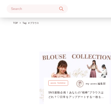
Skip
to
content
TOP
Tag:
＃ブラウス
axes femme
my axes 編集部
SNS連動企画！あなたの“相棒”ブラウスは
どれ？♡日常をアップデートする一枚を探
してみて♪【ブラウス特集】