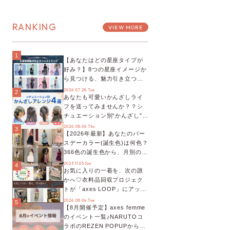
RANKING
VIEW MORE
1
【あなたはどの星座タイプが
好み？】8つの星座イメージか
ら見つける、魅力引き立つス
タイリング♡
2026.07.28 Tue
2
あなたも可愛いかんざしライ
フを送ってみませんか？？シ
チュエーション別“かんざし”の
オススメ【ショップスタッフ
2026.08.06 Thu
3
【2026年最新】あなたのバー
編集部】
スデーカラー(誕生色)は何色？
366色の誕生色から、月別の誕
生色、バースデーカラーコー
2023.11.05 Sun
4
お気に入りの一着を、次の誰
デまでご紹介♡
かへ♡衣料品回収プロジェク
トが「axes LOOP」にアップ
デート！活用するとポイント
2026.08.04 Tue
5
【8月開催予定】axes femme
が手に入る◎
のイベント一覧♪NARUTOコ
ラボのREZEN POPUPから、