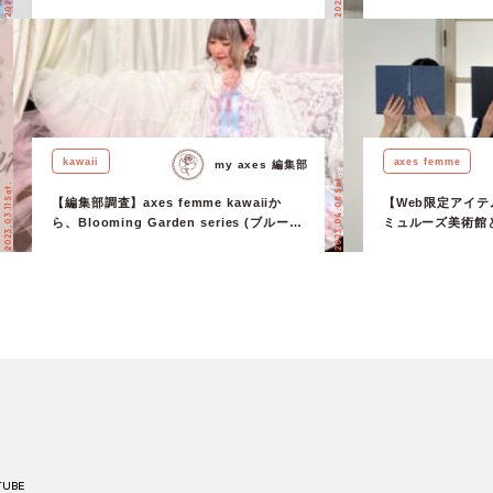
Misako Aoki & RinRin Doll 】
kawaii
axes femme
my axes 編集部
2023.04.08 Sat.
2023.03.11 Sat.
【編集部調査】axes femme kawaiiか
【Web限定アイテム
ら、Blooming Garden series (ブルーミ
ミュルーズ美術館
ングガーデンシリーズ)が新登場
イテム第12弾がリ
♡【kawaii × Misako Aoki】
TUBE