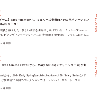
2024.03.13 Wed.
イテム】axes femmeから、ミュルーズ美術館とのコラボレーション
2弾がリリース！
現代が融合した、新しい商品を生み出し続けている「ミュルーズ × axes
ヨーロピアンヴィンテージをベースに持つaxes femmeが、フランスにあるミ
美術館の所蔵品を使用し、「ミュルーズモダン」として現代版にアップデ
xes 編集部
！ 今回は、「ミュルーズ美術館 所蔵テキスタイルシリーズ Collection
の全アイテム全カラーをまとめてご紹介！ ミュルーズ染織美術館とaxes femme
ィンテージをベースに持つaxes femmeが、フランスにあるミュルーズ染
2024.03.09 Sat.
蔵品を使用し「ミュルーズモダン」として現代版にアップデート。ヴィン
融合した新しい商品を生み出せると考え製作を続けています。 【ブラウ
mme kawaiiから、Mary Series(メアリーシリーズ)が新
ンサテンブラウス 【 ジャンスカ 】花総柄ビスチェラインジャンスカ 人
ュルーズコラボアイテム着用コーデ 今回のミュルーズコラボアイテム
waiiから、2024 Early SpringSpecial collection vol.58「Mary Series(メア
atalogも公開されているので、ぜひご覧ください♡ また、ミュルーズコラボは
」が新登場♡ 今回のコレクションでは、ジャンパースカート、スカート、
となり、今までたくさんのお洋服がリリースされてきました。コラボアー
スなど、計６アイテムがリリースされます♪ 3/9（土）11：00からラフォ
た特設ページもあるので、ぜひチェックしてみて♪ Web限定アイテムは
xes 編集部
売開始、 3/9（土）20：00 からWEB一般先行販売開始、3/15 （金）
axes femmeからは、誕生日モチーフゴムベルトなど、たくさんのWeb限定
me kawaii 展開店舗にて販売開始します！ ※展開店舗：サンシャインシティ、
ースされています。 Web限定なので、店舗に通われている方は見逃して
横浜ジョイナス、HEPFIVE、イクスピアリ、名古屋パルコ 今回は、そん
も！？ この機会に、WEB限定アイテムもまとめてチェックしてみてくだ
シリーズ” の全アイテムを全カラーまとめてご紹介！♡ アンティークドール
ションスタイルになりたい方にぜひおすすめです♪ 【ジャンパースカー