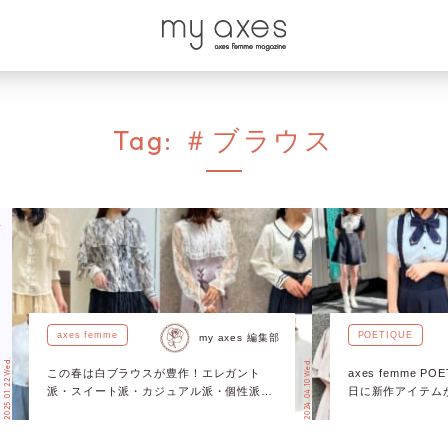
Tag:
＃ブラウス
axes femme
POETIQUE
my axes 編集部
2025.01.22 Wed.
2024.04.10 Wed.
この春は白ブラウスが豊作！エレガント
axes femme 
派・スイート派・カジュアル派・個性派を
日に新作アイテム
網羅した16スタイリングが大集合♪