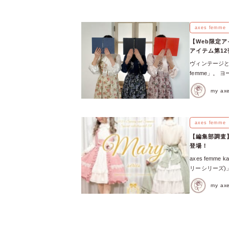
axes femme
【Web限定ア
アイテム第1
ヴィンテージと
femme」。 
ュルーズ染織
my a
ートしてリリース
vol. 12」
ヨーロピアンヴ
織美術館の所
axes femme
テージと現代が
【編集部調査】axes fe
ス】花刺繍リボ
登場！
気スタッフのミ
axes femme ka
は、Web c
リーシリーズ)
今回で第12弾
ブラウス、ドレ
カイブをまとめ
my a
ーレ原宿店先行販
他にもある？ 
axes fem
アイテムがリリ
新宿ミロード、
しまっているか
な ”メアリー
さい♡
のようなファッ