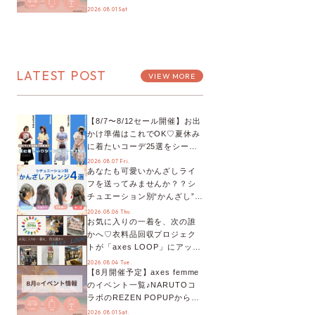
プチYour Stage.、ティーパー
2026.08.01 Sat
ティまで！8月の特別なイベン
トをチェック◎
LATEST POST
VIEW MORE
【8/7〜8/12セール開催】お出
かけ準備はこれでOK♡夏休み
に着たいコーデ25選をシーン
別に徹底解説！
2026.08.07 Fri.
あなたも可愛いかんざしライ
フを送ってみませんか？？シ
チュエーション別“かんざし”の
オススメ【ショップスタッフ
2026.08.06 Thu.
お気に入りの一着を、次の誰
編集部】
かへ♡衣料品回収プロジェク
トが「axes LOOP」にアップ
デート！活用するとポイント
2026.08.04 Tue.
【8月開催予定】axes femme
が手に入る◎
のイベント一覧♪NARUTOコ
ラボのREZEN POPUPから、
プチYour Stage.、ティーパー
2026.08.01 Sat.