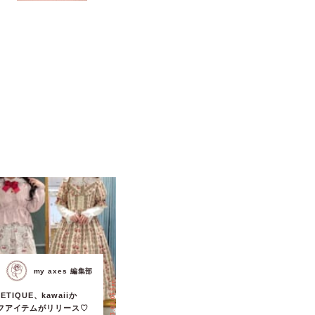
ティまで！8月の特別なイベン
トをチェック◎
my axes 編集部
2023.02.05 Sun.
OETIQUE、kawaiiか
フアイテムがリリース♡