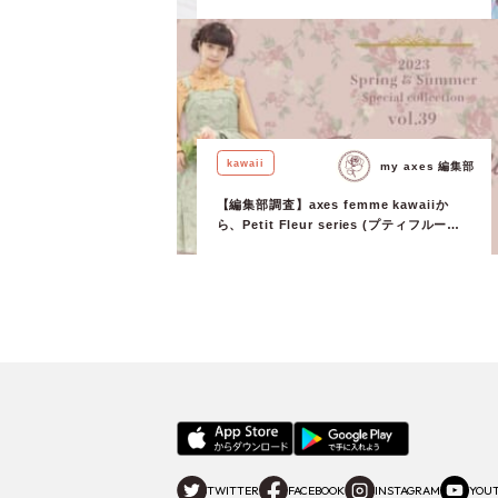
シリーズ)が新登場♡【TiTi × kawaii ×
Misako Aoki】
kawaii
my axes 編集部
【編集部調査】axes femme kawaiiか
ら、Petit Fleur series (プティフルール
シリーズ)が新登場♡【kawaii × Misako
Aoki】
TWITTER
FACEBOOK
INSTAGRAM
YOU