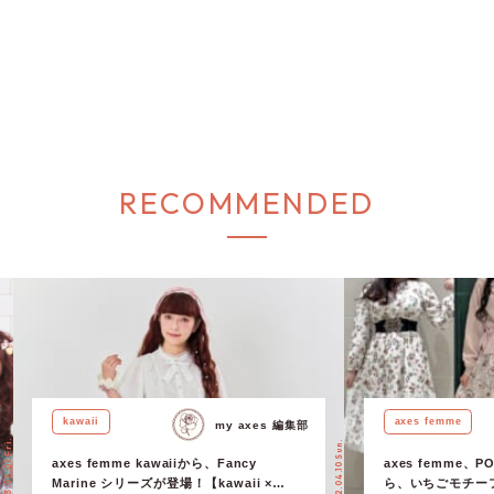
RECOMMENDED
kawaii
axes femme
my axes 編集部
2023.07.07 Fri.
2022.04.10 Sun.
axes femme kawaiiから、Fancy
axes femme、P
Marine シリーズが登場！【kawaii ×
ら、いちごモチー