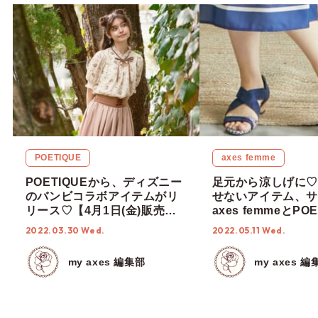
POETIQUE
axes femme
POETIQUEから、ディズニー
足元から涼しげに♡
のバンビコラボアイテムがリ
せないアイテム、サ
リース♡【4月1日(金)販売開
axes femmeとPO
始】
新作をご紹介！
2022.03.30 Wed.
2022.05.11 Wed.
my axes 編集部
my axes 編