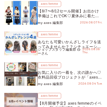
axes femme
【8/7〜8/12セール開催】お出かけ
準備はこれでOK♡夏休みに着たい
コーデ25選をシーン別に徹底解説！
2026.08.07 Fri.
my axes 編集部
axes femme
あなたも可愛いかんざしライフを送
ってみませんか？？シチュエーショ
2026.08.06
ショップスタッフ編集部 ゆ
ン別“かんざし”のオススメ【ショッ
Thu.
ーさん
プスタッフ編集部】
axes femme
お気に入りの一着を、次の誰かへ♡
衣料品回収プロジェクトが「axes
LOOP」にアップデート！活用する
2026.08.04 Tue.
my axes 編集部
とポイントが手に入る◎
axes femme
【8月開催予定】axes femmeのイベ