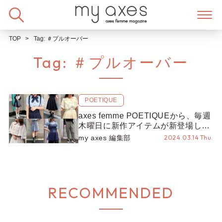
Skip
to
content
TOP
Tag:
＃プルオーバー
Tag:
＃プルオーバー
POETIQUE
axes femme POETIQUEから、毎週
木曜日に新作アイテムが新登場して
います♡
my axes 編集部
2024.03.14 Thu.
RECOMMENDED