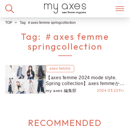
Skip
to
content
TOP
Tag:
＃axes femme springcollection
Tag:
＃axes femme
springcollection
axes femme
【axes femme 2024 mode style.
Spring collection】axes femmeから
第3弾となるモードスタイル春の新
my axes 編集部
2024.03.22 Fri.
作が登場！
RECOMMENDED