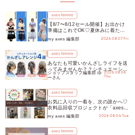
axes femme
【8/7〜8/12セール開催】お出かけ
準備はこれでOK♡夏休みに着たい
コーデ25選をシーン別に徹底解説！
2026.08.07 Fri.
my axes 編集部
axes femme
あなたも可愛いかんざしライフを送
ってみませんか？？シチュエーショ
2026.08.06
ショップスタッフ編集部 ゆ
ン別“かんざし”のオススメ【ショッ
Thu.
ーさん
プスタッフ編集部】
axes femme
お気に入りの一着を、次の誰かへ♡
衣料品回収プロジェクトが「axes
LOOP」にアップデート！活用する
2026.08.04 Tue.
my axes 編集部
とポイントが手に入る◎
axes femme