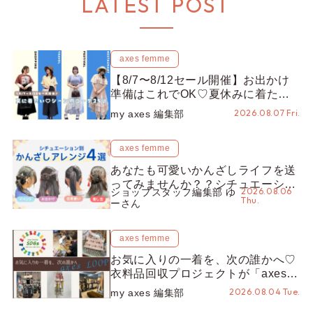
LATEST POST
axes femme
【8/7〜8/12セール開催】お出かけ
準備はこれでOK♡夏休みに着たい
コーデ25選をシーン別に徹底解説！
2026.08.07 Fri.
my axes 編集部
axes femme
あなたも可愛いかんざしライフを送
ってみませんか？？シチュエーショ
2026.08.06
ショップスタッフ編集部 ゆ
ン別“かんざし”のオススメ【ショッ
Thu.
ーさん
プスタッフ編集部】
axes femme
お気に入りの一着を、次の誰かへ♡
衣料品回収プロジェクトが「axes
LOOP」にアップデート！活用する
2026.08.04 Tue.
my axes 編集部
とポイントが手に入る◎