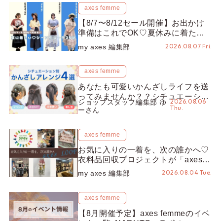
axes femme
【8/7〜8/12セール開催】お出かけ
準備はこれでOK♡夏休みに着たい
コーデ25選をシーン別に徹底解説！
2026.08.07 Fri.
my axes 編集部
axes femme
あなたも可愛いかんざしライフを送
ってみませんか？？シチュエーショ
2026.08.06
ショップスタッフ編集部 ゆ
ン別“かんざし”のオススメ【ショッ
Thu.
ーさん
プスタッフ編集部】
axes femme
お気に入りの一着を、次の誰かへ♡
衣料品回収プロジェクトが「axes
LOOP」にアップデート！活用する
2026.08.04 Tue.
my axes 編集部
とポイントが手に入る◎
axes femme
【8月開催予定】axes femmeのイベ