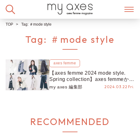
Skip
to
content
TOP
Tag:
＃mode style
Tag:
＃mode style
axes femme
【axes femme 2024 mode style.
Spring collection】axes femmeから
第3弾となるモードスタイル春の新
my axes 編集部
2024.03.22 Fri.
作が登場！
RECOMMENDED