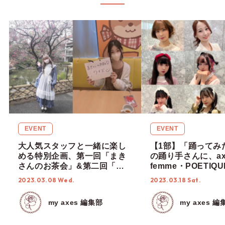
EVENT
EVENT
大人気スタッフと一緒に楽し
【1部】「踊ってみ
める特別企画、第一回「まき
の踊り手さんに、ax
さんのお茶会」&第二回「あ
femme・POETIQU
おいのおさんぽ」を開催しま
のアイテムを着た感
2023.03.08 Wed.
2023.03.18 Sat.
した♡
てみた♡【ダンマスN
ニコ動画】
my axes 編集部
my axes 編