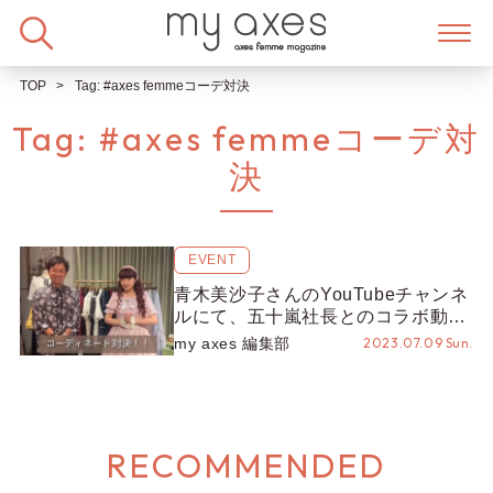
Skip
to
content
TOP
Tag:
#axes femmeコーデ対決
Tag:
#axes femmeコーデ対
決
EVENT
青木美沙子さんのYouTubeチャンネ
ルにて、五十嵐社長とのコラボ動画
「axes femme コーデ対決」が公開
my axes 編集部
2023.07.09 Sun.
されました♡見どころをチェック！
RECOMMENDED