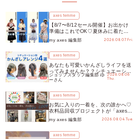
axes femme
【8/7〜8/12セール開催】お出かけ
準備はこれでOK♡夏休みに着たい
コーデ25選をシーン別に徹底解説！
2026.08.07 Fri.
my axes 編集部
axes femme
あなたも可愛いかんざしライフを送
ってみませんか？？シチュエーショ
2026.08.06
ショップスタッフ編集部 ゆ
ン別“かんざし”のオススメ【ショッ
Thu.
ーさん
プスタッフ編集部】
axes femme
お気に入りの一着を、次の誰かへ♡
衣料品回収プロジェクトが「axes
LOOP」にアップデート！活用する
2026.08.04 Tue.
my axes 編集部
とポイントが手に入る◎
axes femme