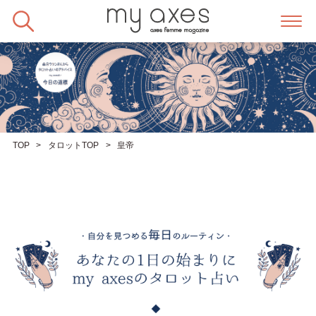
Skip
to
content
TOP
タロットTOP
皇帝