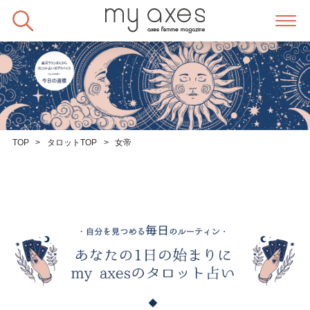
Skip
to
content
TOP
タロットTOP
女帝