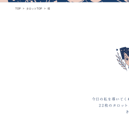
TOP
タロットTOP
塔
今日の私を導いてく
22枚のタロッ