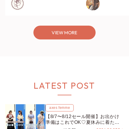
VIEW MORE
LATEST POST
axes femme
【8/7〜8/12セール開催】お出かけ
準備はこれでOK♡夏休みに着たい
コーデ25選をシーン別に徹底解説！