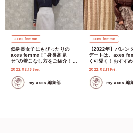
axes femme
axes femme
低身長女子にもぴったりの
【2022年】バレン
axes femme！”身長高見
デートは、axes f
せ”の着こなし方をご紹介！
く可愛く！おすすめ
【2022年春コーデ】
レートコーデ5選！
2022.02.13 Sun.
2022.02.11 Fri.
my axes 編集部
my axes 編