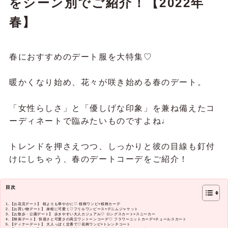
をシーン別でご紹介！【2022年
春】
春におすすめのデート服を大特集♡
暖かくなり始め、花々が咲き始める春のデート。
「女性らしさ」と「優しげな印象」を兼ね備えたコ
ーディネートで臨みたいものですよね♩
トレンドを押さえつつ、しっかりと彼の目線も釘付
けにしちゃう、春のデートコーデをご紹介！
目次
【お花見デート】 桜よりも華やかに♡ 桜柄ワンピ×桜柄カーデ
【お買い物デート】 身軽に可愛く♡フリルワンピース×デニムジャケット
【お散歩・公園デート】 歩きやすい大人カジュアル♡ ロングスカート×スニーカー
【映画デート】 快適さと可愛さの両立ワントーンコーデ♡ フラワーニットカーデ×チュールスカート
【ディナーデート】 大人っぽく定番で♡花柄ワンピ×トレンチコート