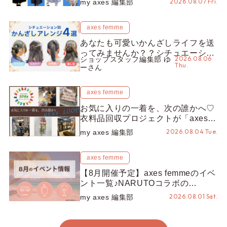
2026.08.07 Fri.
my axes 編集部
axes femme
あなたも可愛いかんざしライフを送
ってみませんか？？シチュエーショ
2026.08.06
ショップスタッフ編集部 ゆ
ン別“かんざし”のオススメ【ショッ
Thu.
ーさん
プスタッフ編集部】
axes femme
お気に入りの一着を、次の誰かへ♡
衣料品回収プロジェクトが「axes
LOOP」にアップデート！活用する
2026.08.04 Tue.
my axes 編集部
とポイントが手に入る◎
axes femme
【8月開催予定】axes femmeのイベ
ント一覧♪NARUTOコラボの
REZEN POPUPから、プチYour
2026.08.01 Sat.
my axes 編集部
Stage.、ティーパーティまで！8月
の特別なイベントをチェック◎