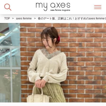
Skip
to
content
TOP
axes femme
春のデート服、正解はこれ！おすすめのaxes femm