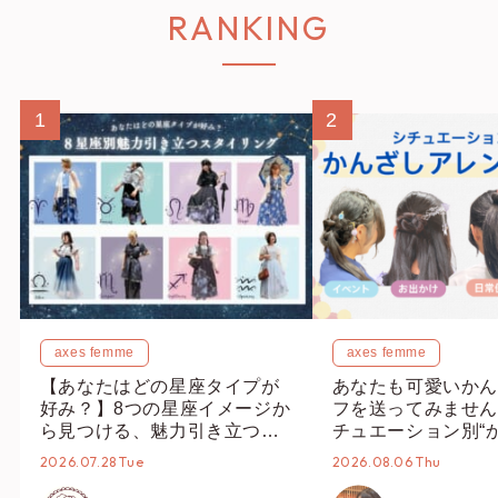
RANKING
1
2
axes femme
axes femme
【あなたはどの星座タイプが
あなたも可愛いかん
好み？】8つの星座イメージか
フを送ってみません
ら見つける、魅力引き立つス
チュエーション別“
タイリング♡
オススメ【ショップ
2026.07.28 Tue
2026.08.06 Thu
編集部】