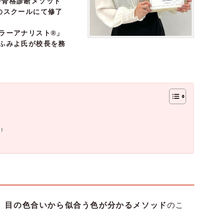
~骨格診断メソッド
のスクールにて修了
カラーアナリスト®」
岡ふみよ氏が校長を務
！
、目の色合いから似合う色が分かるメソッド
のこ