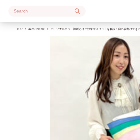
Skip
to
content
TOP
axes femme
パーソナルカラー診断とは？効果やメリットを解説！自己診断はでき