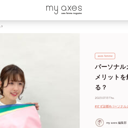
る？
axes femme
パーソナル
メリットを
る？
2023.07.13 Thu.
#すず診断
#パーソナル
my axes 編集部