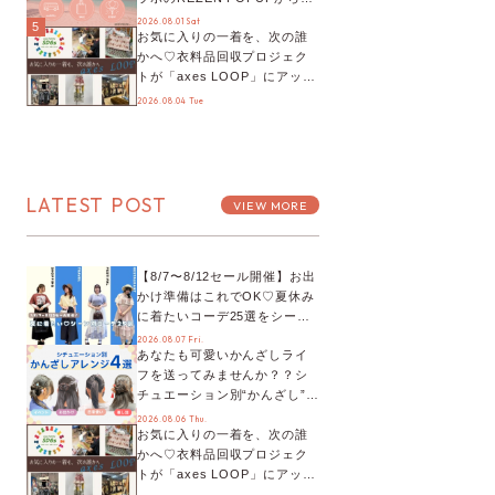
プチYour Stage.、ティーパー
2026.08.01 Sat
5
お気に入りの一着を、次の誰
ティまで！8月の特別なイベン
かへ♡衣料品回収プロジェク
トをチェック◎
トが「axes LOOP」にアップ
デート！活用するとポイント
2026.08.04 Tue
が手に入る◎
LATEST POST
VIEW MORE
【8/7〜8/12セール開催】お出
かけ準備はこれでOK♡夏休み
に着たいコーデ25選をシーン
別に徹底解説！
2026.08.07 Fri.
あなたも可愛いかんざしライ
フを送ってみませんか？？シ
チュエーション別“かんざし”の
オススメ【ショップスタッフ
2026.08.06 Thu.
お気に入りの一着を、次の誰
編集部】
かへ♡衣料品回収プロジェク
トが「axes LOOP」にアップ
デート！活用するとポイント