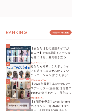
RANKING
VIEW MORE
1
【あなたはどの星座タイプが
好み？】8つの星座イメージか
ら見つける、魅力引き立つス
タイリング♡
2026.07.28 Tue
2
あなたも可愛いかんざしライ
フを送ってみませんか？？シ
チュエーション別“かんざし”の
オススメ【ショップスタッフ
2026.08.06 Thu
3
【2026年最新】あなたのバー
編集部】
スデーカラー(誕生色)は何色？
366色の誕生色から、月別の誕
生色、バースデーカラーコー
2023.11.05 Sun
4
【8月開催予定】axes femme
デまでご紹介♡
のイベント一覧♪NARUTOコ
ラボのREZEN POPUPから、