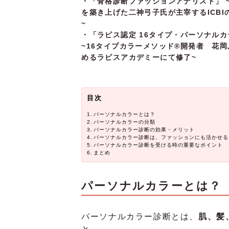
・「骨格診断ファッションアナリスト」 
を築き上げた二神弓子氏が主宰するICBI
~
・「ラピス認定 16タイプ・パーソナル
~16タイプカラーメソッド®開発者 花
めるラピスアカデミーにて修了~
目次
パーソナルカラーとは？
パーソナルカラーの分類
パーソナルカラー診断の効果・メリット
パーソナルカラー診断は、ファッションにも活かせる
パーソナルカラー診断を受ける時の重要なポイント
まとめ
パーソナルカラーとは？
パーソナルカラー診断とは、
肌、髪