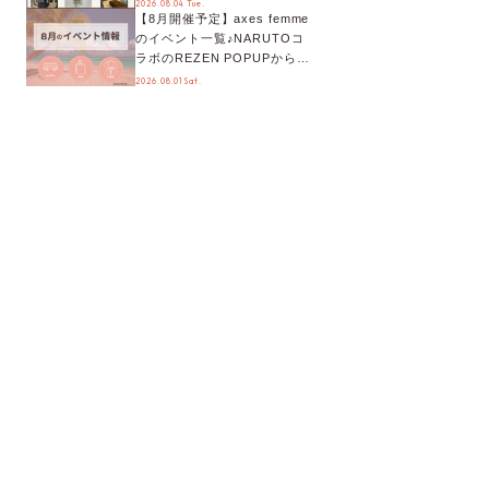
2026.08.04 Tue.
【8月開催予定】axes femme
が手に入る◎
のイベント一覧♪NARUTOコ
ラボのREZEN POPUPから、
プチYour Stage.、ティーパー
2026.08.01 Sat.
ティまで！8月の特別なイベン
トをチェック◎