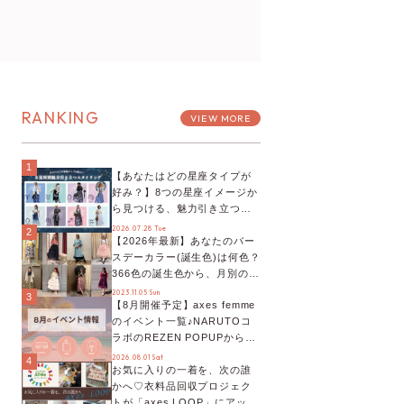
RANKING
VIEW MORE
1
【あなたはどの星座タイプが
好み？】8つの星座イメージか
ら見つける、魅力引き立つス
タイリング♡
2026.07.28 Tue
2
【2026年最新】あなたのバー
スデーカラー(誕生色)は何色？
366色の誕生色から、月別の誕
生色、バースデーカラーコー
2023.11.05 Sun
3
【8月開催予定】axes femme
デまでご紹介♡
のイベント一覧♪NARUTOコ
ラボのREZEN POPUPから、
プチYour Stage.、ティーパー
2026.08.01 Sat
4
お気に入りの一着を、次の誰
ティまで！8月の特別なイベン
かへ♡衣料品回収プロジェク
トをチェック◎
トが「axes LOOP」にアップ