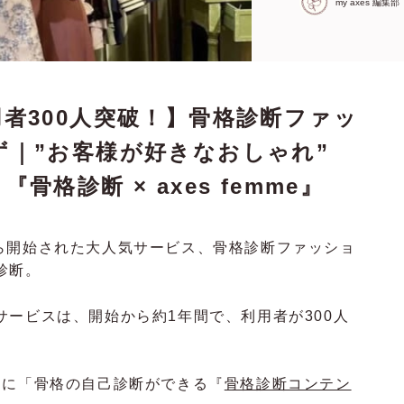
my axes 編集部
用者300人突破！】骨格診断ファッ
｜”お客様が好きなおしゃれ”
格診断 × axes femme』
去年から開始された大人気サービス、骨格診断ファッショ
診断。
ービスは、開始から約1年間で、利用者が300人
es内に「骨格の自己診断ができる『
骨格診断コンテン