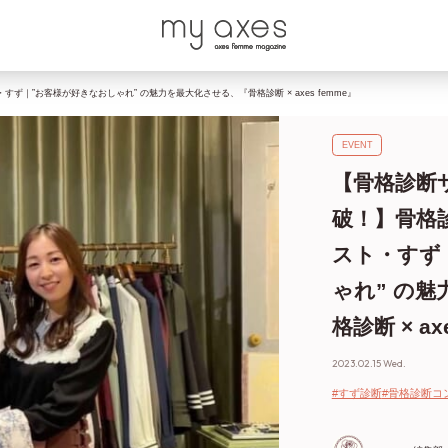
ず｜”お客様が好きなおしゃれ” の魅力を最大化させる、『骨格診断 × axes femme』
EVENT
​​【骨格診
破！】骨格
スト・すず
ゃれ” の
格診断 × ax
2023.02.15 Wed.
#すず診断
#骨格診断コ