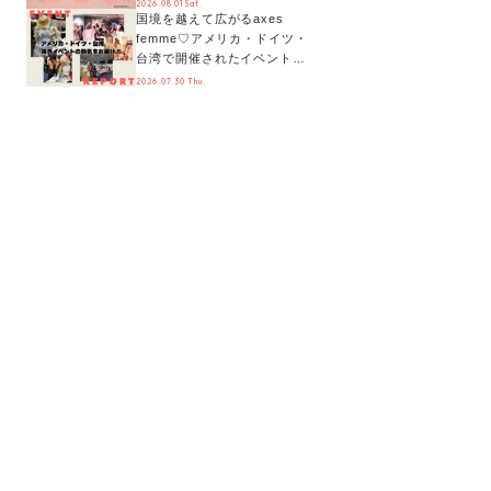
2026.08.01 Sat.
国境を越えて広がるaxes
ティまで！8月の特別なイベン
femme♡アメリカ・ドイツ・
トをチェック◎
台湾で開催されたイベントを
お届け！美沙子さんからのコ
2026.07.30 Thu.
メントも♬【海外イベントレ
ポート】