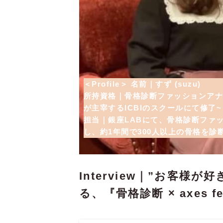
＜Profile＞
名前｜すず (suzu)
所持資格｜
骨格診断ファッションア
が主宰するICBIのスクールにて修了~
担当｜銀座LABにて、骨格診断ファ
し、約1年間で300人以上の骨格を診
Interview｜”お客様
る、『骨格診断 × axes f