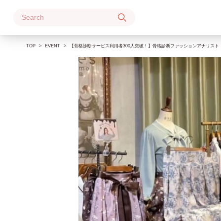
Skip
to
content
TOP
EVENT
​​【骨格診断サービス利用者300人突破！】骨格診断ファッションアナリスト・す