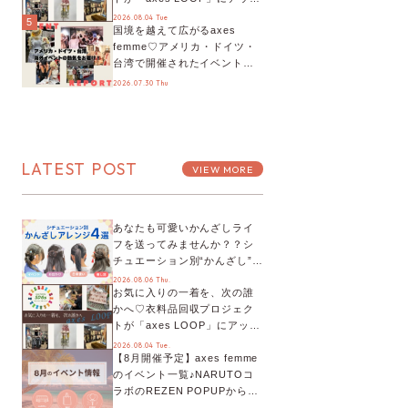
デート！活用するとポイント
2026.08.04 Tue
5
国境を越えて広がるaxes
が手に入る◎
femme♡アメリカ・ドイツ・
台湾で開催されたイベントを
お届け！美沙子さんからのコ
2026.07.30 Thu
メントも♬【海外イベントレ
ポート】
LATEST POST
VIEW MORE
あなたも可愛いかんざしライ
フを送ってみませんか？？シ
チュエーション別“かんざし”の
オススメ【ショップスタッフ
2026.08.06 Thu.
お気に入りの一着を、次の誰
編集部】
かへ♡衣料品回収プロジェク
トが「axes LOOP」にアップ
デート！活用するとポイント
2026.08.04 Tue.
【8月開催予定】axes femme
が手に入る◎
のイベント一覧♪NARUTOコ
ラボのREZEN POPUPから、
プチYour Stage.、ティーパー