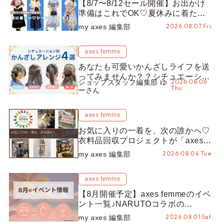
【8/7〜8/12セール開催】お出かけ
準備はこれでOK♡夏休みに着たい
コーデ25選をシーン別に徹底解説！
2026.08.07 Fri.
my axes 編集部
axes femme
あなたも可愛いかんざしライフを送
ってみませんか？？シチュエーショ
2026.08.06
ショップスタッフ編集部 ゆ
ン別“かんざし”のオススメ【ショッ
Thu.
ーさん
プスタッフ編集部】
axes femme
お気に入りの一着を、次の誰かへ♡
衣料品回収プロジェクトが「axes
LOOP」にアップデート！活用する
2026.08.04 Tue.
my axes 編集部
とポイントが手に入る◎
axes femme
【8月開催予定】axes femmeのイベ
ント一覧♪NARUTOコラボの
REZEN POPUPから、プチYour
2026.08.01 Sat.
my axes 編集部