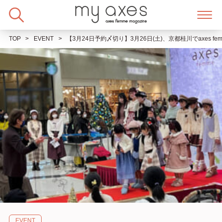
Skip
to
content
TOP
EVENT
【3月24日予約〆切り】3月26日(土)、京都桂川でaxes
EVENT