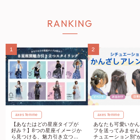
RANKING
1
2
axes femme
axes femme
【あなたはどの星座タイプが
あなたも可愛いかん
好み？】8つの星座イメージか
フを送ってみません
ら見つける、魅力引き立つス
チュエーション別“