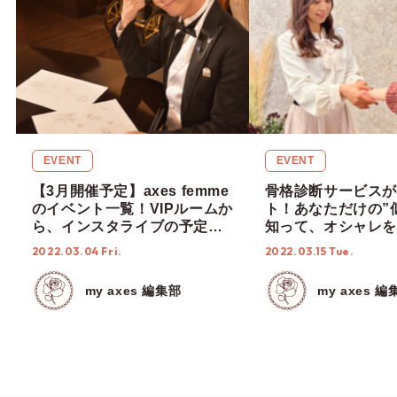
EVENT
EVENT
【3月開催予定】axes femme
骨格診断サービスが
のイベント一覧！VIPルームか
ト！あなただけの”
ら、インスタライブの予定ま
知って、オシャレを
でご紹介！
♡
2022.03.04 Fri.
2022.03.15 Tue.
my axes 編集部
my axes 編