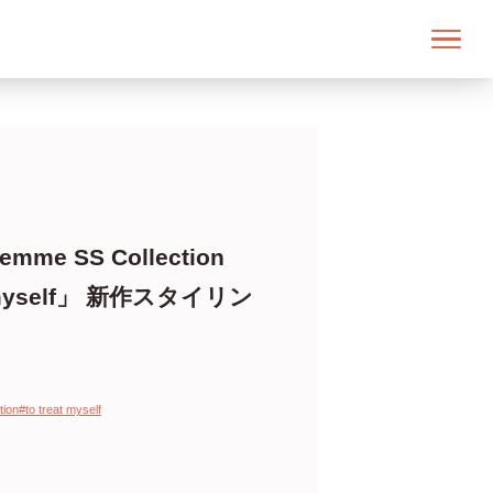
femme SS Collection
t myself」 新作スタイリン
tion
#to treat myself