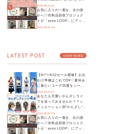
プチYour Stage.、ティーパー
2026.08.01 Sat
5
お気に入りの一着を、次の誰
ティまで！8月の特別なイベン
かへ♡衣料品回収プロジェク
トをチェック◎
トが「axes LOOP」にアップ
デート！活用するとポイント
2026.08.04 Tue
が手に入る◎
LATEST POST
VIEW MORE
【8/7〜8/12セール開催】お出
かけ準備はこれでOK♡夏休み
に着たいコーデ25選をシーン
別に徹底解説！
2026.08.07 Fri.
あなたも可愛いかんざしライ
フを送ってみませんか？？シ
チュエーション別“かんざし”の
オススメ【ショップスタッフ
2026.08.06 Thu.
お気に入りの一着を、次の誰
編集部】
かへ♡衣料品回収プロジェク
トが「axes LOOP」にアップ
デート！活用するとポイント