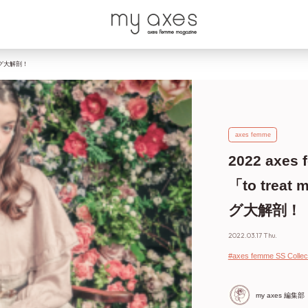
イリング大解剖！
axes femme
2022 axes 
「to trea
グ大解剖！
2022.03.17 Thu.
#axes femme SS Collec
my axes 編集部