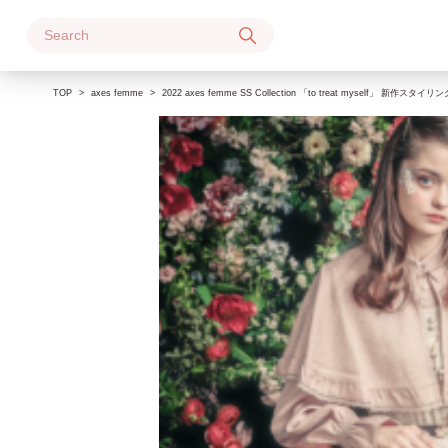
Skip
to
content
TOP
axes femme
2022 axes femme SS Collection 「to treat myself」 新作スタ