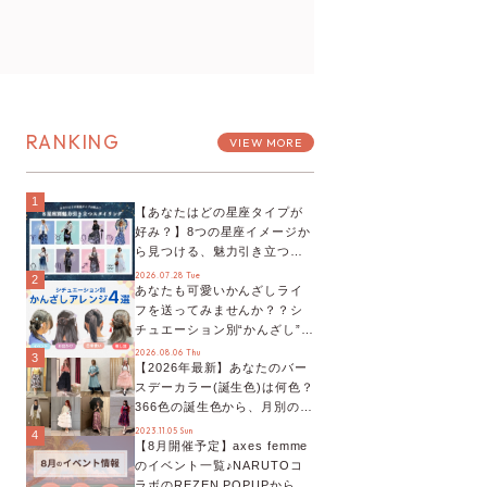
RANKING
VIEW MORE
1
【あなたはどの星座タイプが
好み？】8つの星座イメージか
ら見つける、魅力引き立つス
タイリング♡
2026.07.28 Tue
2
あなたも可愛いかんざしライ
フを送ってみませんか？？シ
チュエーション別“かんざし”の
オススメ【ショップスタッフ
2026.08.06 Thu
3
【2026年最新】あなたのバー
編集部】
スデーカラー(誕生色)は何色？
366色の誕生色から、月別の誕
生色、バースデーカラーコー
2023.11.05 Sun
4
【8月開催予定】axes femme
デまでご紹介♡
のイベント一覧♪NARUTOコ
ラボのREZEN POPUPから、