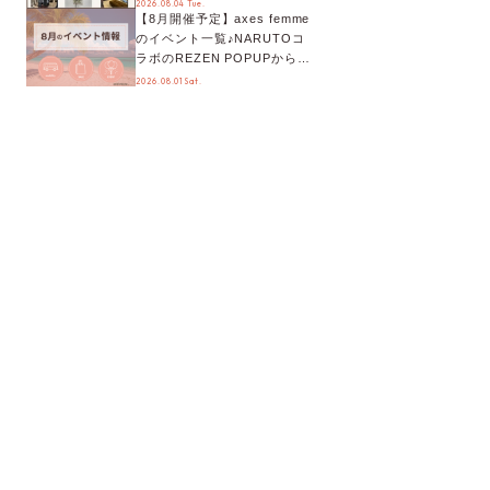
2026.08.04 Tue.
【8月開催予定】axes femme
が手に入る◎
のイベント一覧♪NARUTOコ
ラボのREZEN POPUPから、
プチYour Stage.、ティーパー
2026.08.01 Sat.
ティまで！8月の特別なイベン
トをチェック◎