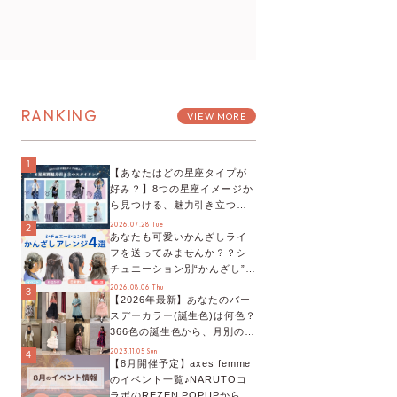
RANKING
VIEW MORE
1
【あなたはどの星座タイプが
好み？】8つの星座イメージか
ら見つける、魅力引き立つス
タイリング♡
2026.07.28 Tue
2
あなたも可愛いかんざしライ
フを送ってみませんか？？シ
チュエーション別“かんざし”の
オススメ【ショップスタッフ
2026.08.06 Thu
3
【2026年最新】あなたのバー
編集部】
スデーカラー(誕生色)は何色？
366色の誕生色から、月別の誕
生色、バースデーカラーコー
2023.11.05 Sun
4
【8月開催予定】axes femme
デまでご紹介♡
のイベント一覧♪NARUTOコ
ラボのREZEN POPUPから、