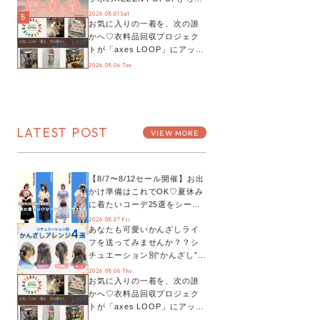
プチYour Stage.、ティーパー
2026.08.01 Sat
5
お気に入りの一着を、次の誰
ティまで！8月の特別なイベン
かへ♡衣料品回収プロジェク
トをチェック◎
トが「axes LOOP」にアップ
デート！活用するとポイント
2026.08.04 Tue
が手に入る◎
LATEST POST
VIEW MORE
【8/7〜8/12セール開催】お出
かけ準備はこれでOK♡夏休み
に着たいコーデ25選をシーン
別に徹底解説！
2026.08.07 Fri.
あなたも可愛いかんざしライ
フを送ってみませんか？？シ
チュエーション別“かんざし”の
オススメ【ショップスタッフ
2026.08.06 Thu.
お気に入りの一着を、次の誰
編集部】
かへ♡衣料品回収プロジェク
トが「axes LOOP」にアップ
デート！活用するとポイント