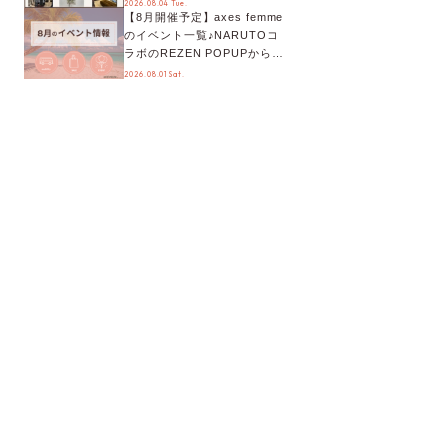
2026.08.04 Tue.
【8月開催予定】axes femme
が手に入る◎
のイベント一覧♪NARUTOコ
ラボのREZEN POPUPから、
プチYour Stage.、ティーパー
2026.08.01 Sat.
ティまで！8月の特別なイベン
トをチェック◎