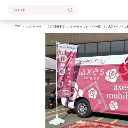
Skip
to
content
TOP
axes femme
【３月開催予定】axes femme のイベント一覧！！大人気イベント