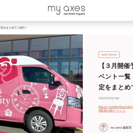
の予定をまとめてご紹介♪
axes femme
【３月開催予定
ベント一覧
定をまとめ
2024.03.02 Sat.
#axes mobility
#axes
#銀座LABイベント
my axes 編集部