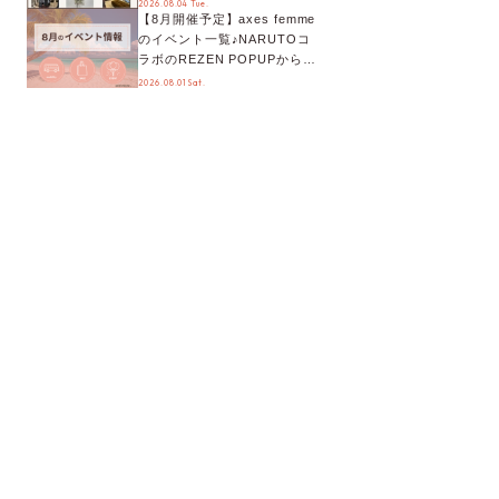
2026.08.04 Tue.
【8月開催予定】axes femme
が手に入る◎
のイベント一覧♪NARUTOコ
ラボのREZEN POPUPから、
プチYour Stage.、ティーパー
2026.08.01 Sat.
ティまで！8月の特別なイベン
トをチェック◎