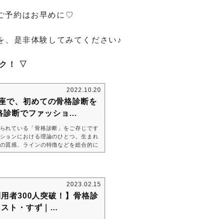
ご予約はお早めに♡
を、是非体験してみてください♪
ク！ ▽
2022.10.20
AB 銀座で、初めての骨格診断を
診断でファッショ...
られている「骨格診断」をご存じです
ションにおける理論のひとつ。生まれ
の質感、ラインの特徴などを総合的に
のことです。今回は、my axes編集
が、初めての骨格診断＆axes femm
した！先に感想をお伝えすると、「診断し
言。骨格迷子さんは、ぜひ一度診断に
2023.02.15
骨格診断で何がわかるの？骨格診断に
利用者300人突破！】骨格診
ト・すず｜...