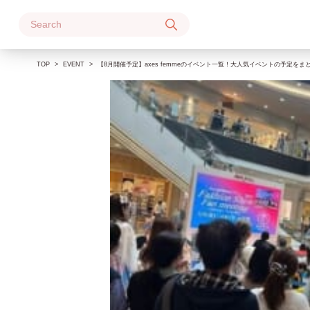
Skip
to
content
TOP
EVENT
【8月開催予定】axes femmeのイベント一覧！大人気イベントの予定をま