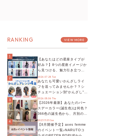
RANKING
VIEW MORE
1
【あなたはどの星座タイプが
好み？】8つの星座イメージか
ら見つける、魅力引き立つス
タイリング♡
2026.07.28 Tue
2
あなたも可愛いかんざしライ
フを送ってみませんか？？シ
チュエーション別“かんざし”の
オススメ【ショップスタッフ
2026.08.06 Thu
3
【2026年最新】あなたのバー
編集部】
スデーカラー(誕生色)は何色？
366色の誕生色から、月別の誕
生色、バースデーカラーコー
2023.11.05 Sun
4
【8月開催予定】axes femme
デまでご紹介♡
のイベント一覧♪NARUTOコ
ラボのREZEN POPUPから、