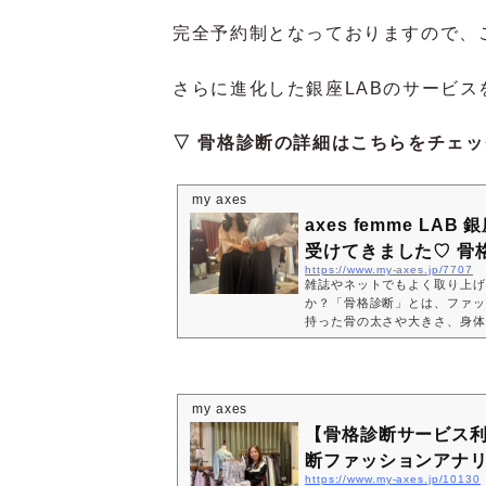
完全予約制となっておりますので、
さらに進化した銀座LABのサービス
▽ 骨格診断の詳細はこちらをチェッ
my axes
axes femme L
受けてきました♡ 骨格
https://www.my-axes.jp/7707
雑誌やネットでもよく取り上げ
か？「骨格診断」とは、ファッ
持った骨の太さや大きさ、身体
判断し、3タイプに分類する診断
部の新人ライターである私、田邊
e 銀座 LABを体験してきま
てもらってよかった～！」の一
my axes
レッツゴーしてみてください！
よっ...
​​【骨格診断サービス
断ファッションアナリス
https://www.my-axes.jp/10130