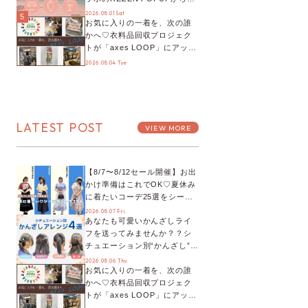
プチYour Stage.、ティーパー
2026.08.01 Sat
5
お気に入りの一着を、次の誰
ティまで！8月の特別なイベン
かへ♡衣料品回収プロジェク
トをチェック◎
トが「axes LOOP」にアップ
デート！活用するとポイント
2026.08.04 Tue
が手に入る◎
LATEST POST
VIEW MORE
【8/7〜8/12セール開催】お出
かけ準備はこれでOK♡夏休み
に着たいコーデ25選をシーン
別に徹底解説！
2026.08.07 Fri.
あなたも可愛いかんざしライ
フを送ってみませんか？？シ
チュエーション別“かんざし”の
オススメ【ショップスタッフ
2026.08.06 Thu.
お気に入りの一着を、次の誰
編集部】
かへ♡衣料品回収プロジェク
トが「axes LOOP」にアップ
デート！活用するとポイント