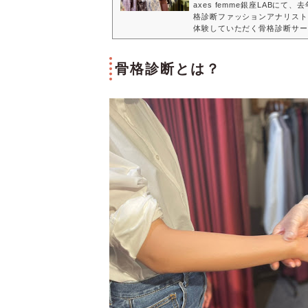
axes femme銀座LABに
格診断ファッションアナリスト
体験していただく骨格診断サー
が300人を突破しました。そして2
格の自己診断ができる『骨格診
今回はすずさんに、自己診断と
骨格診断とは？
診断 × axes femme』
診断』のトリセツ」に
＜Pr...