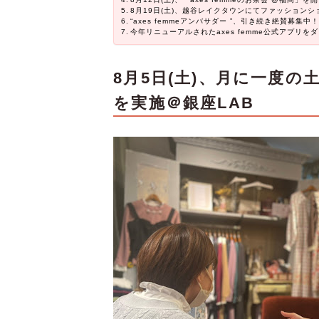
8月19日(土)、越谷レイクタウンにてファッションシ
“axes femmeアンバサダー ”、引き続き絶賛募集中！
今年リニューアルされたaxes femme公式アプリ
8月5日(土)、月に一度の土曜日枠
を実施＠銀座LAB