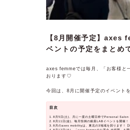
【8月開催予定】axes
ベントの予定をまとめ
axes femmeでは毎月、「お客
おります♡
今回は、8月に開催予定のイベント
目次
8月5日(土)、月に一度の土曜日枠でPersonal Salon
8月11日(金)、毎月恒例の銀座LABイベントを開催！
8月のaxes mobilityは、東北の3地域を回ります！【
8月12日(土)、「axes femmeのお茶会 @福岡」を