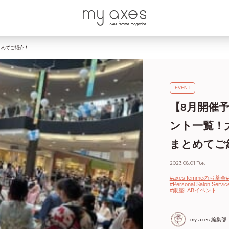
とめてご紹介！
EVENT
【8月開催予定
ント一覧！
まとめてご
2023.08.01 Tue.
#axes femmeのお茶会
#
#Personal Salon Servic
#銀座LABイベント
my axes 編集部