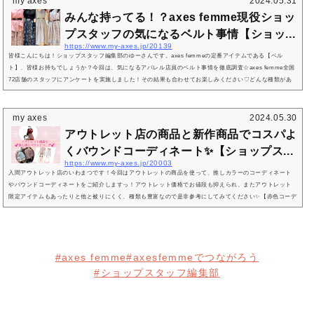
my axes
2024.05.31
みんな持ってる！？axes femme現役ショッ
プスタッフの気になるベルト事情【ショッ...
https://www.my-axes.jp/20139
皆様こんにちは！ショップスタッフ編集部のゆーさんです。axes femmeの定番アイテムである【ベル
ト】、皆様お持ちでしょうか？今回は、気になるアパレル店員のベルト事情を徹底調査☆axes femme全国
72店舗のスタッフにアンケートを実施しました！その結果も合わせてお楽しみください♡どんな種類があ
るの？現在axes femmeでは、大きく分けて４種類のベルトを販売しております。定番のゴムベルト立体バ
ラクラシカルゴムベルトトランプモチーフゴムベルトaxes femmeのベルトと言えばこれ！な、定番のゴム
ベルト。サイズ調整が出来るのも嬉...
my axes
2024.05.30
アウトレット店の商品と新作商品でコスパよ
くバウンドコーディネート✨【ショップス...
https://www.my-axes.jp/20003
入間アウトレット店のいわまつです！今回はアウトレットの商品を使って、推しカラーのコーディネート
やバウンドコーディネートをご紹介しますっ！アウトレット価格でお値段も抑えられ、またアウトレット
限定アイテムもあったりと他と被りにくく、種類も豊富なので是非参考にしてみてください✨【赤色コーデ
ィネート 】新作MIXコーデ🎀使用アイテム一覧♡ ▽トップス▽ プチリボン付カーディガン ¥4,950円(税
込) ▽スカート▽ ギンガムチェックロングスカート(アウトレット商品) ¥2,750円(税込)合計 7,700円
(税込)axes femmeの春のカタ...
#axes femme
#axesfemmeでつながろう
#ショップスタッフ編集部