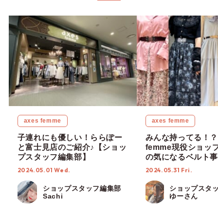
axes femme
axes femme
子連れにも優しい！ららぽー
みんな持ってる！？a
と富士見店のご紹介♪【ショッ
femme現役ショッ
プスタッフ編集部】
の気になるベルト事
ップスタッフ編集部
2024.05.01 Wed.
2024.05.31 Fri.
ショップスタッフ編集部
ショップスタ
Sachi
ゆーさん