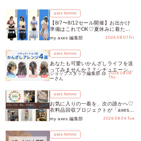
axes femme
【8/7〜8/12セール開催】お出かけ
準備はこれでOK♡夏休みに着たい
コーデ25選をシーン別に徹底解説！
2026.08.07 Fri.
my axes 編集部
axes femme
あなたも可愛いかんざしライフを送
ってみませんか？？シチュエーショ
2026.08.06
ショップスタッフ編集部 ゆ
ン別“かんざし”のオススメ【ショッ
Thu.
ーさん
プスタッフ編集部】
axes femme
お気に入りの一着を、次の誰かへ♡
衣料品回収プロジェクトが「axes
LOOP」にアップデート！活用する
2026.08.04 Tue.
my axes 編集部
とポイントが手に入る◎
axes femme