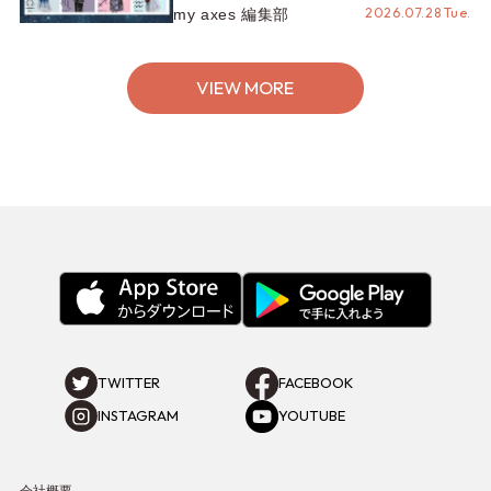
ける、魅力引き立つスタイリング♡
2026.07.28 Tue.
my axes 編集部
VIEW MORE
TWITTER
FACEBOOK
INSTAGRAM
YOUTUBE