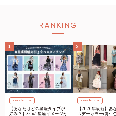
RANKING
1
2
axes femme
axes femme
【あなたはどの星座タイプが
【2026年最新】あ
好み？】8つの星座イメージか
スデーカラー(誕生