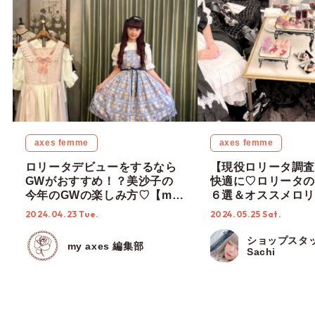
axes femme
axes femme
ロリータデビューをするなら
【現役ロリータ調査
GWがおすすめ！？美沙子の
快適に♡ロリータの
今年のGWの楽しみ方♡【my
６選＆オススメロリ
axes × 青木美沙子さん連載
【ショップスタッフ
2024.04.23 Tue.
2024.05.25 Sat.
vol.2】
ショップスタ
my axes 編集部
Sachi