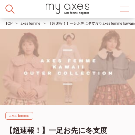
Skip
to
content
TOP
axes femme
【超速報！】一足お先に冬支度♡axes femme kaw
axes femme
【超速報！】一足お先に冬支度