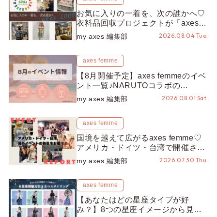
お気に入りの一着を、次の誰かへ♡
衣料品回収プロジェクトが「axes
LOOP」にアップデート！活用する
2026.08.04 Tue.
my axes 編集部
とポイントが手に入る◎
axes femme
【8月開催予定】axes femmeのイベ
ント一覧♪NARUTOコラボの
REZEN POPUPから、プチYour
2026.08.01 Sat.
my axes 編集部
Stage.、ティーパーティまで！8月
の特別なイベントをチェック◎
axes femme
国境を越えて広がるaxes femme♡
アメリカ・ドイツ・台湾で開催され
たイベントをお届け！美沙子さんか
2026.07.30 Thu.
my axes 編集部
らのコメントも♬【海外イベントレ
ポート】
axes femme
【あなたはどの星座タイプが好
み？】8つの星座イメージから見つ