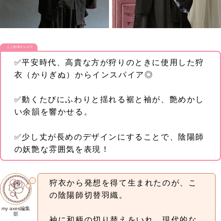
ここがポイント♡
✅平安時代、高貴な方が狩りのときに使用した狩
衣（かりぎぬ）からインスパイア◎
✅動くたびにふわりと揺れる裾と袖が、艶めかし
い余韻を響かせる。
✅少し丈が長めのデザインにすることで、陰陽師
の妖艶な雰囲気を表現！
狩衣から発想を得て生まれたのが、こ
の陰陽師切替羽織。
my axes編集
部
袖に和柄の切り替えをいれ、現代的な