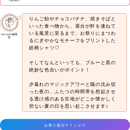
りんご飴やチョコバナナ、焼きそばと
いった食べ物から、屋台が軒を連ねて
いる風景に至るまで、お祭りにまつわ
my axes編集
部
るにぎやかなモチーフをプリントした
総柄シャツ♡
そしてなんといっても、ブルーと黒の
絶妙な色合いがポイント！
夕暮れのマジックアワーと陽の沈み切
った夜の、ふたつの時間帯を想起させ
る透け感のある生地がどこか懐かしく
切ない夏の日を思い起こさせます♪
お祭り屋台ＰＴシャツ