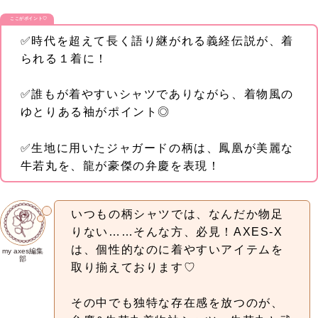
ここがポイント♡
✅時代を超えて長く語り継がれる義経伝説が、着
られる１着に！
✅誰もが着やすいシャツでありながら、着物風の
ゆとりある袖がポイント◎
✅生地に用いたジャガードの柄は、鳳凰が美麗な
牛若丸を、龍が豪傑の弁慶を表現！
いつもの柄シャツでは、なんだか物足
りない……そんな方、必見！AXES‐X
は、個性的なのに着やすいアイテムを
my axes編集
部
取り揃えております♡
その中でも独特な存在感を放つのが、