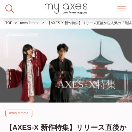
Skip
to
content
TOP
axes femme
【AXES‐X 新作特集】リリース直後から人気の「
axes femme
【AXES‐X 新作特集】リリース直後か