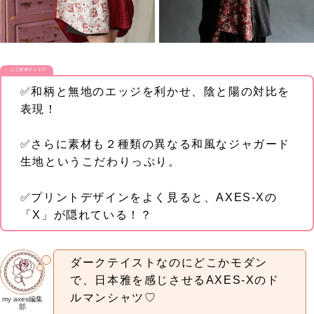
ここがポイント♡
✅和柄と無地のエッジを利かせ、陰と陽の対比を
表現！
✅さらに素材も２種類の異なる和風なジャガード
生地というこだわりっぷり。
✅プリントデザインをよく見ると、AXES‐Xの
「X」が隠れている！？
ダークテイストなのにどこかモダン
で、日本雅を感じさせるAXES‐Xのド
ルマンシャツ♡
my axes編集
部