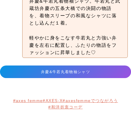
弁慶&牛若丸着物袖シャツ。牛若丸と武
蔵坊弁慶の五条大橋での決闘の物語
を、着物スリーブの和風なシャツに落
とし込んだ１着。
軽やかに身をこなす牛若丸と力強い弁
慶を左右に配置し、ふたりの物語をフ
ァッションに昇華しました♡
弁慶&牛若丸着物袖シャツ
#axes femme
#AXES-X
#axesfemmeでつながろう
#和洋折衷コーデ