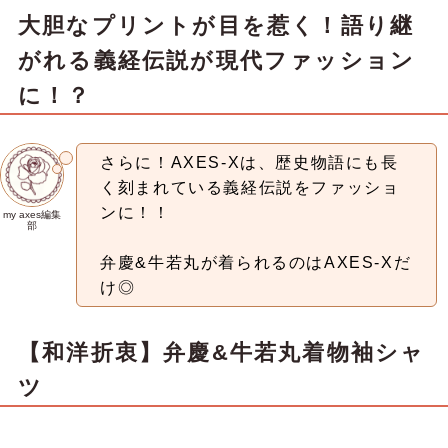
大胆なプリントが目を惹く！語り継
がれる義経伝説が現代ファッション
に！？
さらに！AXES‐Xは、歴史物語にも長
く刻まれている義経伝説をファッショ
ンに！！
my axes編集
部
弁慶&牛若丸が着られるのはAXES‐Xだ
け◎
【和洋折衷】弁慶&牛若丸着物袖シャ
ツ