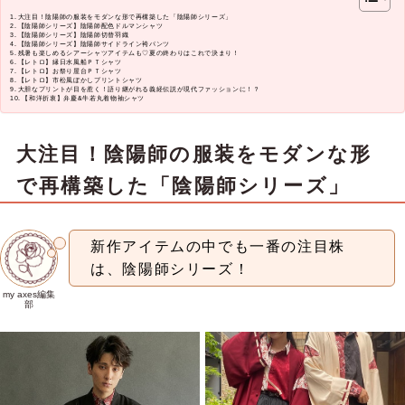
大注目！陰陽師の服装をモダンな形で再構築した「陰陽師シリーズ」
【陰陽師シリーズ】陰陽師配色ドルマンシャツ
【陰陽師シリーズ】陰陽師切替羽織
【陰陽師シリーズ】陰陽師サイドライン袴パンツ
残暑も楽しめるシアーシャツアイテムも♡夏の終わりはこれで決まり！
【レトロ】縁日水風船ＰＴシャツ
【レトロ】お祭り屋台ＰＴシャツ
【レトロ】市松風ぼかしプリントシャツ
大胆なプリントが目を惹く！語り継がれる義経伝説が現代ファッションに！？
【和洋折衷】弁慶&牛若丸着物袖シャツ
大注目！陰陽師の服装をモダンな形
で再構築した「陰陽師シリーズ」
新作アイテムの中でも一番の注目株
は、陰陽師シリーズ！
my axes編集
部