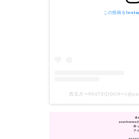
この投稿をInsta
西瓜月〜PASTEQIDOR〜(@pa

axesfemm
作
ア