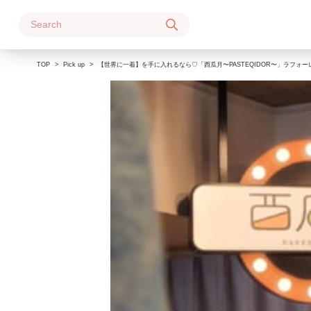
Skip
to
content
TOP
Pick up
【世界に一着】を手に入れるなら♡「西瓜月〜PASTEQIDOR〜」ラフォーレ原