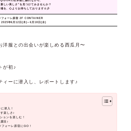
TEQIDORの世界観に触れながら、
“新しい美しさ”を見つけてみませんか？
来場を、心よりお待ちしております☆彡
フォーレ原宿 2F CONTAINER
025年6月12日(木)～6月18日(水)
お洋服との出会いが楽しめる
西瓜月〜
トが初♪
ティーに潜入し、レポートします♪
ーに潜入！
なす楽しさ♪
ションを楽しむ！
披露目♪
！ ラフォーレ原宿にGO！