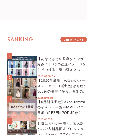
RANKING
VIEW MORE
1
【あなたはどの星座タイプが
好み？】8つの星座イメージか
ら見つける、魅力引き立つス
タイリング♡
2026.07.28 Tue
2
【2026年最新】あなたのバー
スデーカラー(誕生色)は何色？
366色の誕生色から、月別の誕
生色、バースデーカラーコー
2023.11.05 Sun
3
【8月開催予定】axes femme
デまでご紹介♡
のイベント一覧♪NARUTOコ
ラボのREZEN POPUPから、
プチYour Stage.、ティーパー
2026.08.01 Sat
4
お気に入りの一着を、次の誰
ティまで！8月の特別なイベン
かへ♡衣料品回収プロジェク
トをチェック◎
トが「axes LOOP」にアップ