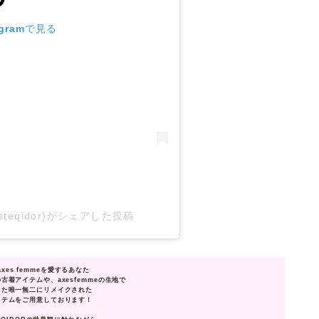
gramで見る
steqidor)がシェアした投稿
axes femmeを愛するあなた
eの古着アイテムや、axesfemmeの生地で
った唯一無二にリメイクされた
イテムをご用意しております！