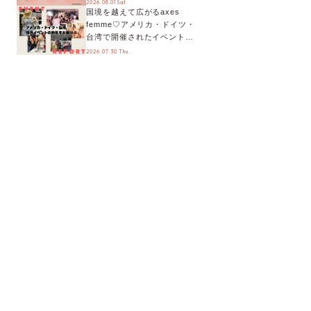
2026.08.01 Sat.
国境を越えて広がるaxes
ティまで！8月の特別なイベン
femme♡アメリカ・ドイツ・
トをチェック◎
台湾で開催されたイベントを
お届け！美沙子さんからのコ
2026.07.30 Thu.
メントも♬【海外イベントレ
ポート】