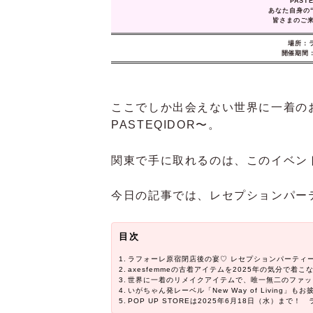
PAS
あなた自身の
皆さまのご
場所：ラ
開催期間：2
ここでしか出会えない世界に一着の
PASTEQIDOR〜。
関東で手に取れるのは、このイベン
今日の記事では、レセプションパー
目次
ラフォーレ原宿閉店後の宴♡ レセプションパーティ
axesfemmeの古着アイテムを2025年の気分で着こ
世界に一着のリメイクアイテムで、唯一無二のファッ
いがちゃん発レーベル「New Way of Living」もお
POP UP STOREは2025年6月18日（水）まで