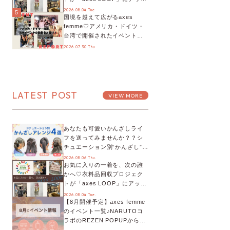
デート！活用するとポイント
2026.08.04 Tue
5
国境を越えて広がるaxes
が手に入る◎
femme♡アメリカ・ドイツ・
台湾で開催されたイベントを
お届け！美沙子さんからのコ
2026.07.30 Thu
メントも♬【海外イベントレ
ポート】
LATEST POST
VIEW MORE
あなたも可愛いかんざしライ
フを送ってみませんか？？シ
チュエーション別“かんざし”の
オススメ【ショップスタッフ
2026.08.06 Thu.
お気に入りの一着を、次の誰
編集部】
かへ♡衣料品回収プロジェク
トが「axes LOOP」にアップ
デート！活用するとポイント
2026.08.04 Tue.
【8月開催予定】axes femme
が手に入る◎
のイベント一覧♪NARUTOコ
ラボのREZEN POPUPから、
プチYour Stage.、ティーパー