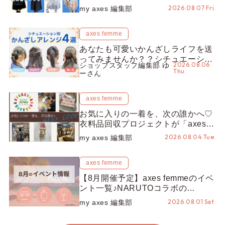
コーデ25選をシーン別に徹底解説！
2026.08.07 Fri.
my axes 編集部
axes femme
あなたも可愛いかんざしライフを送
ってみませんか？？シチュエーショ
2026.08.06
ショップスタッフ編集部 ゆ
ン別“かんざし”のオススメ【ショッ
Thu.
ーさん
プスタッフ編集部】
axes femme
お気に入りの一着を、次の誰かへ♡
衣料品回収プロジェクトが「axes
LOOP」にアップデート！活用する
2026.08.04 Tue.
my axes 編集部
とポイントが手に入る◎
axes femme
【8月開催予定】axes femmeのイベ
ント一覧♪NARUTOコラボの
REZEN POPUPから、プチYour
2026.08.01 Sat.
my axes 編集部
Stage.、ティーパーティまで！8月
の特別なイベントをチェック◎