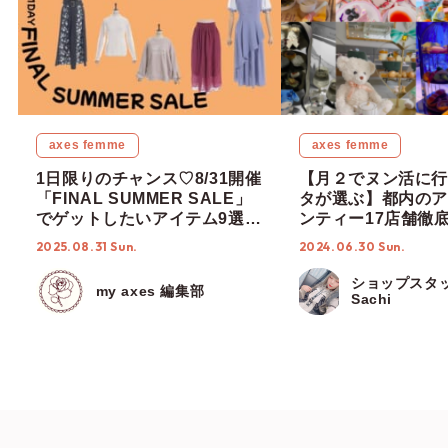
axes femme
axes femme
1日限りのチャンス♡8/31開催
【月２でヌン活に行
「FINAL SUMMER SALE」
タが選ぶ】都内のア
でゲットしたいアイテム9選＆
ンティー17店舗徹
楽しむためのポイント♪
度なし！【ショップ
2025.08.31 Sun.
2024.06.30 Sun.
編集部】
ショップスタ
my axes 編集部
Sachi