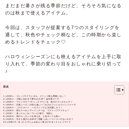
まだまだ暑さが残る季節だけど、そろそろ気になる
のは秋まで使えるアイテム。
今回は、スタッフが提案する7つのスタイリングを
通して、秋色やチェック柄など、この時期から楽し
めるトレンドをチェック♡
ハロウィンシーズンにも映えるアイテムを上手に取
り入れて、季節の変わり目をおしゃれに乗り切って
♪
目次
LOOK１：ゴシック×クラシカル。イベント映え間違いなし！
LOOK２：小物と合わせて華やかさUP！金木犀コーデ
LOOK３：ワインカラー×チェックでつくる、秋のクラシカルレディ
LOOK４：行楽シーズンが待ち遠しい♡大人のフェミカジパンツコーデ
LOOK５：このスカート、ハロウィンでも大活躍しそう！
LOOK６：秋カラーのシアーインナーは、マストハブアイテム♡
LOOK７：迷ったらこれ！ワンピ1枚で、旬顔に
LOOK８：和のエッセンスを添える、上品モードな装い
LOOK９：甘さと遊び心をMIX♡甘酸っぱいベリーコーデはいかが？
LOOK10：ゆったりデニムを品よく格上げするベストレイヤード