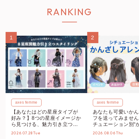
RANKING
1
2
axes femme
axes femme
【あなたはどの星座タイプが
あなたも可愛いかん
好み？】8つの星座イメージか
フを送ってみません
ら見つける、魅力引き立つス
チュエーション別“
タイリング♡
オススメ【ショップ
2026.07.28 Tue
2026.08.06 Thu
編集部】