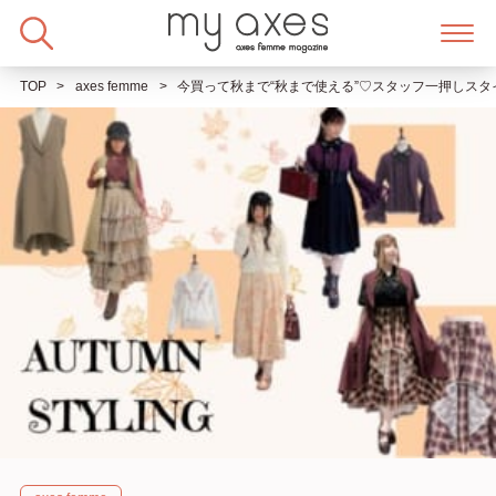
Skip
to
content
TOP
axes femme
今買って秋まで“秋まで使える”♡スタッフ一押しスタイ