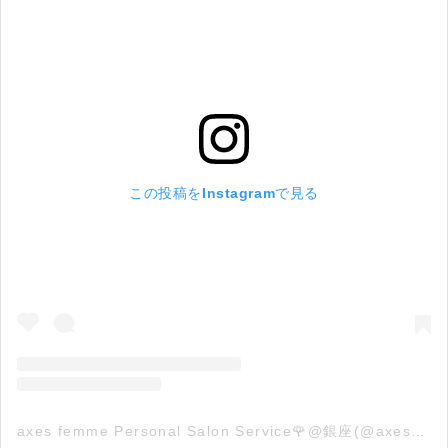
この投稿をInstagramで見る
axes femme Personal Salon Service🌹@銀座(@axes_femme_analyst)がシェアした投稿