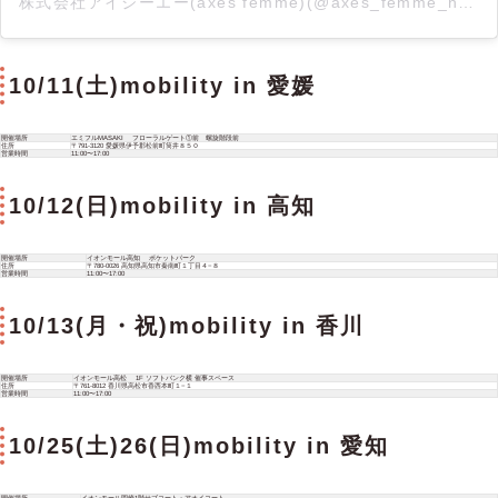
株式会社アイジーエー(axes femme)(@axes_femme_news)がシェアした投稿
10/11(土)mobility in 愛媛
開催場所
エミフルMASAKI フローラルゲート①前 螺旋階段前
住所
〒791-3120 愛媛県伊予郡松前町筒井８５０
営業時間
11:00〜17:00
10/12(日)mobility in 高知
開催場所
イオンモール高知 ポケットパーク
住所
〒780-0026 高知県高知市秦南町１丁目４−８
営業時間
11:00〜17:00
10/13(月・祝)mobility in 香川
開催場所
イオンモール高松 1F ソフトバンク横 催事スペース
住所
〒761-8012 香川県高松市香西本町１−１
営業時間
11:00〜17:00
10/25(土)26(日)mobility in 愛知
開催場所
イオンモール岡崎1階サブコート・アオイコート