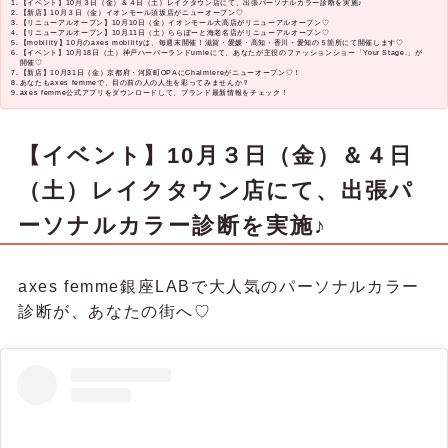
【イベント】10月３日（金）＆４日（土）レイクタウン店にて、出張パーソナルカラー診断を実施♪
【新店】10月３日（金）イオンモール須坂店がニューオープン♡
【リニューアルオープン】10月10日（金）イオンモール大高店がリニューアルオープン♡
【リニューアルオープン】10月11日（土）ららぽーと海老名店がリニューアルオープン♡
【mobility】10月のaxes mobilityは、毎週末開催！滋賀・愛媛・高知・香川・愛知の５箇所にて開催します♡
【イベント】10月18日（土）神戸ハーバーランドumieにて、あなたが主役のファッションショー「Your Stage.」が
開催♡
【新店】10月31日（金）京都府・河原町OPAにChalmiereがニューオープン♡！
あなたもaxes femmeで、目の前の人の人生を彩ってみませんか？
axes femme公式アプリをダウンロードして、ブランド最新情報をチェック！
【イベント】10月３日（金）＆４日
（土）レイクタウン店にて、出張パ
ーソナルカラー診断を実施♪
axes femme銀座LABで大人気のパーソナルカラー
診断が、あなたの街へ♡