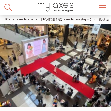
Skip
to
content
TOP
axes femme
【10月開催予定】axes femme のイベント一覧♪