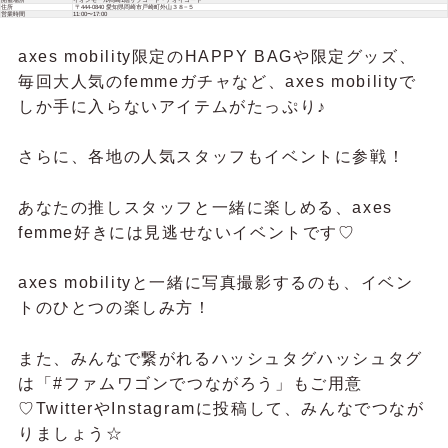
住所
〒444-0840 愛知県岡崎市戸崎町外山３８−５
営業時間
11:00〜17:00
axes mobility限定のHAPPY BAGや限定グッズ、
毎回大人気のfemmeガチャなど、axes mobilityで
しか手に入らないアイテムがたっぷり♪
さらに、各地の人気スタッフもイベントに参戦！
あなたの推しスタッフと一緒に楽しめる、axes
femme好きには見逃せないイベントです♡
axes mobilityと一緒に写真撮影するのも、イベン
トのひとつの楽しみ方！
また、みんなで繋がれるハッシュタグハッシュタグ
は「#ファムワゴンでつながろう」もご用意
♡TwitterやInstagramに投稿して、みんなでつなが
りましょう☆