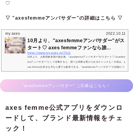
♡
▽ ”axesfemmeアンバサダー”の詳細はこちら ▽
my axes
2022.10.11
10月より、"axesfemmeアンバサダー"がス
タート♡ axes femmeファンなら誰...
https://www.my-axes.jp/7311
10月より、お客様参加型の新企画、"axesfemmeアンバサダー"がスタート♡"axesfem
meアンバサダー"として活動すると、様々な特典を受けられるチャンスも！今回は、a
xes femmeを好きな方なら誰でも参加できる、"axesfemmeアンバサダー"の詳細につ
いてご紹介します♩10月からスタートする新企画、“axesfemmeアンバサダー ” と
は？"axesfemmeアンバサダー"にご登録いただいた方は、インスタグラムやツイッタ
ー、ブログなどの投稿でブランドを広める活動をします。axes femmeのお洋服や世界
“axesfemmeアンバサダー” ご応募はこちら！
観が...
axes femme公式アプリをダウンロ
ードして、ブランド最新情報をチェ
ック！