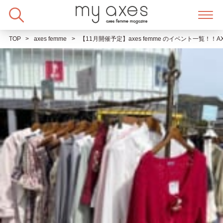
Skip
to
content
TOP
axes femme
【11月開催予定】axes femme のイベント一覧