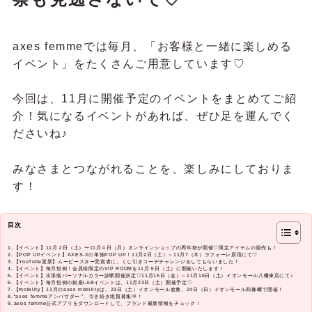
axes femmeでは毎月、「お客様と一緒に楽しめる
イベント」をたくさんご用意しています♡
今回は、11月に開催予定のイベントをまとめてご紹
介！気になるイベントがあれば、ぜひ足を運んでく
ださいね♪
みなさまとつながれることを、楽しみにしておりま
す！
目次
【イベント】11月２日（土）〜11月４日（月）オンラインショップの周年祭が開催♡限定アイテムの販売も！
【POP UPイベント】AXES-Xの単独POP UP！11月2日（土）～11月7（木）ラフォーレ原宿にて♡
【YouTube更新】ムービースター受賞者に、くじ引きコーデチャレンジをしてもらいました！
【イベント】毎月恒例！会員様限定のVIP ROOMを11月９日（土）に開催いたします！
【イベント】出張版パーソナルカラー診断開催決定♡11月15日（金）～11月16日（土）イオンモール八幡東店にて♪
【イベント】毎月恒例の銀座LABイベントは、11月23日（土）開催予定♡
【mobility】11月のaxes mobilityは、23日（土）イオンモール倉敷、24日（日）イオンモール四條畷で開催！
“axes femmeアンバサダー ”、引き続き絶賛募集中！
axes femme公式アプリをダウンロードして、ブランド最新情報をチェック！