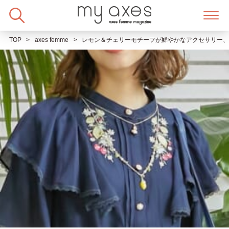
Skip
to
content
TOP
axes femme
レモン＆チェリーモチーフが鮮やかなアクセサリー、フェ