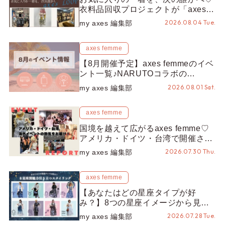
衣料品回収プロジェクトが「axes
LOOP」にアップデート！活用する
2026.08.04 Tue.
my axes 編集部
とポイントが手に入る◎
axes femme
【8月開催予定】axes femmeのイベ
ント一覧♪NARUTOコラボの
REZEN POPUPから、プチYour
2026.08.01 Sat.
my axes 編集部
Stage.、ティーパーティまで！8月
の特別なイベントをチェック◎
axes femme
国境を越えて広がるaxes femme♡
アメリカ・ドイツ・台湾で開催され
たイベントをお届け！美沙子さんか
2026.07.30 Thu.
my axes 編集部
らのコメントも♬【海外イベントレ
ポート】
axes femme
【あなたはどの星座タイプが好
み？】8つの星座イメージから見つ
ける、魅力引き立つスタイリング♡
2026.07.28 Tue.
my axes 編集部