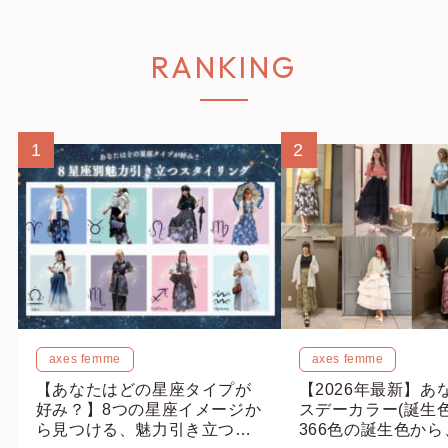
RANKING
1
2
axes femme
axes femme
【あなたはどの星座タイプが
【2026年最新】あ
好み？】8つの星座イメージか
スデーカラー(誕生
ら見つける、魅力引き立つス
366色の誕生色か