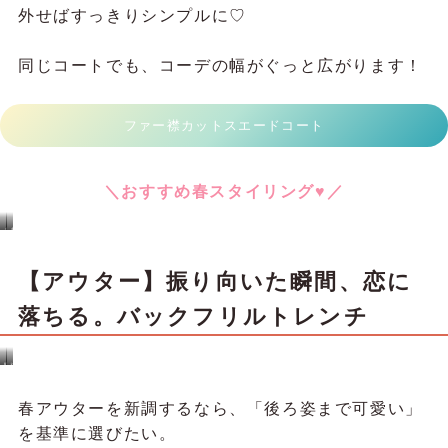
ノーカラーだから顔まわりはすっきり、両サイドの
ポケットがほどよいアクセントになってくれます♡
決算SALEだからこそ、この「ちょうどいい羽織
り」は見逃せない！
今すぐ使えて、春も頼れる。価格以上の満足感をく
れる一枚、ぜひワードローブに迎えてみてください
♡
ニットジレ
＼おすすめ春スタイリング♥／
あ
☪
り
あ
の
ま
コ
ち
ー
ゃ
デ
ん
【アウター】印象チェンジで楽し
ィ
の
ネ
コ