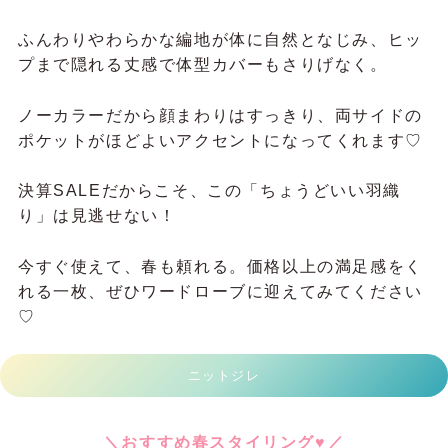
春の相棒カーディガンになること間違いなし！
甘さはしっかりあるのに、ころんとしたボタンとの
バランスで上品にまとまるのがaxes femmeらしい
ポイント。
ふんわりシルエットながら、アウターの中でももた
つかない絶妙な厚みも優秀です◎
今の時期はタートルやワンピースに重ねてあたたか
く、春先はキャミワンピやブラウスにさらっと羽織
って軽やかに♪
デニムで大人可愛いMIXに、スカートでとことんフ
ェミニンに…着こなしの幅は想像以上。
リボンニットカーディガン