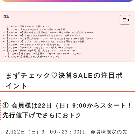
目次
まずチェック♡決算SALEの注目ポイント
【インナー】“見せるあったかインナー”で差がつく春支度
【プルオーバー】今から春まで活躍確定♡袖レース映えで差がつく上品プルオーバー
【プルオーバー】甘×クラシカルを一枚で叶えるチェック主役トップス♪
【ブラウス】今こそ手に入れたい！クラシカルを格上げするジャカード切替ブラウス
【カーディガン】リボンニットカーディガンは、ふわっと羽織るだけで主役♡
【アウター】今から春までロングラン！頼れる一枚、ニットジレ
【アウター】印象チェンジで楽しむ、2WAY美人コートはいかが？♡
【アウター】振り向いた瞬間、恋に落ちる。バックフリルトレンチ
【スカート】迷ったらコレ♡定番ロングセラーのグラデレーススカート
【ワンピース】余裕のある大人感♪チャイナワンピ
まずチェック♡決算SALEの注目ポ
イント
① 会員様は22日（日）9:00からスタート！
先行値下げでさらにおトク
2月22日（日）9：00～23：00は、会員様限定の先