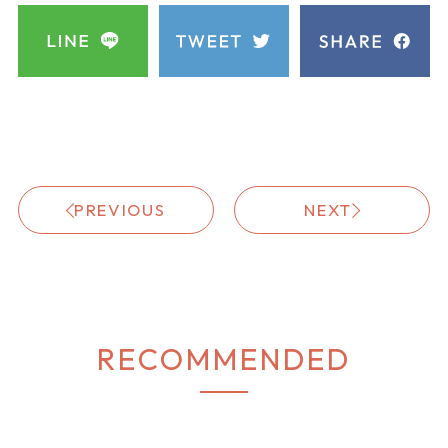
ワ
グ
黒
イ
リ
ン
ー
ン
決算セールで狙うなら、一枚で雰囲気ごとまとえる
ワンピースは間違いない選択◎
落ち着いた色味と上品な光沢感。
首元のスタンド風デザインとチャイナディテール
が、さらっと着るだけで縦ラインを強調してくれて
スタイルアップ効果も期待できちゃいます♡
しかもタッセルは取り外しOK♪
今日はきれいめに、今日は少しシンプルに…とアレ
ンジ自在なのも嬉しいポイント！
タッセル付チャイナワンピース