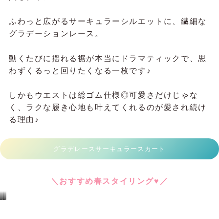
バッスル風に重なり合うチュールフリルが、歩くた
びにふわり。
ベーシックなトレンチの安心感に、axes femmeら
しいロマンティックなエッセンスをひとさじ♪
今はニットやブラウスの上にさらりと羽織って。暖
かくなったら前を閉じてワンピース風に着るのもお
すすめ！
春の主役コートがSALEで手に入るなんて、見逃せ
ない！
新しい季節のはじまりを、とびきりときめく一着で
迎えてみませんか？♡
バックフリルトレンチコート