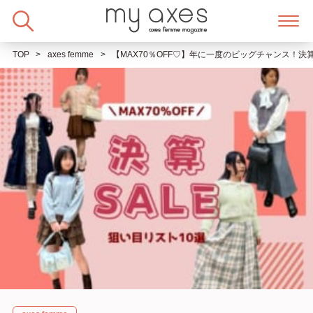
Skip
to
content
TOP
axes femme
【MAX70％OFF♡】年に一度のビッグチャンス！決