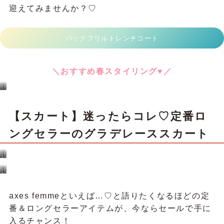
ファー襟カットスエードコート
＼おすすめ春スタイリング♥／
ま
ま
り
い
の
こ
コ
の
ー
コ
デ
ー
【アウター】振り向いた瞬間、恋に
ィ
デ
ネ
ィ
ー
ネ
ト
ー
ト
落ちる。バックフリルトレンチ
紺
ピ
ン
ク
春アウターを新調するなら、「後ろ姿まで可愛い」
を基準に選びたい。
このバックフリルトレンチコートは、まさにその理
想を叶えてくれる一着♡