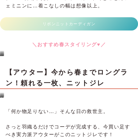
みてください♡
ジャガード切替フレア袖ブラウス
＼おすすめ春スタイリング♥／
み
ハ
ゅ
ナ
き
ミ
の
ズ
コ
キ
ー
の
【カーディガン】リボンニットカー
デ
コ
ィ
ー
ネ
デ
ー
ィ
ト
ネ
ディガンは、ふわっと羽織るだけで
ー
ト
主役♡
生
グ
黒
成
ル
り
ー
ン
触れた瞬間にきゅんとする、ふわふわタッチ♪軽く
てあたたかいのに、見た目はとびきりガーリー♡