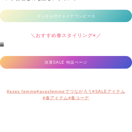
動くたびに揺れる裾が本当にドラマティックで、思
わずくるっと回りたくなる一枚です♪
しかもウエストは総ゴム仕様◎可愛さだけじゃな
く、ラクな履き心地も叶えてくれるのが愛され続け
る理由♪
グラデレースサーキュラースカート
＼おすすめ春スタイリング♥／
♪
ゆ
ぽ
う
ん
な
ち
の
ゃ
コ
ん
ー
【ワンピース】余裕のある大人感♪チ
♪
デ
の
ィ
コ
ネ
ー
ー
デ
ト
ャイナワンピ
ィ
ネ
ー
ト