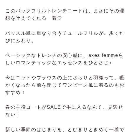
ー
ー
ト
デ
ィ
む、2WAY美人コートはいかが？♡
ネ
ー
ト
パ
ベ
グ
ー
ー
レ
プ
ジ
ー
ル
ュ
決算SALEで狙うなら、長く着られて印象も変えら
れる一着が正解。このファー襟カットスエードコー
トは、まさにそんな賢い選択肢！
軽やかなカットスエード素材で、さっと羽織れる気
軽さがありながら、上品な質感できちんと見えも◎
そして最大の魅力は、取り外し可能なファー。
ファーをつければリュクスでエレガントな印象に、
外せばすっきりシンプルに♡
同じコートでも、コーデの幅がぐっと広がります！