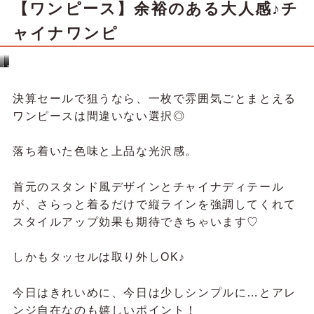
＼おすすめ春スタイリング♥／
み
こ
あ
ぐ
の
ま
コ
の
ー
コ
デ
ー
【スカート】迷ったらコレ♡定番ロ
ィ
デ
ネ
ィ
ー
ネ
ト
ー
ト
ングセラーのグラデレーススカート
茶
ピ
ン
ク
紺
ワ
イ
ン
axes femmeといえば…♡と語りたくなるほどの定
番＆ロングセラーアイテムが、今ならセールで手に
入るチャンス！
ふわっと広がるサーキュラーシルエットに、繊細な
グラデーションレース。