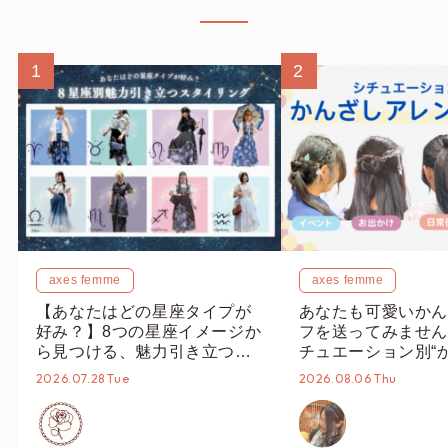
1
2
axes femme
axes femme
【あなたはどの星座タイプが
あなたも可愛いかん
好み？】8つの星座イメージか
フを送ってみません
ら見つける、魅力引き立つス
チュエーション別“
タイリング♡
オススメ【ショップ
2026.07.28 Tue
2026.08.06 Thu
編集部】