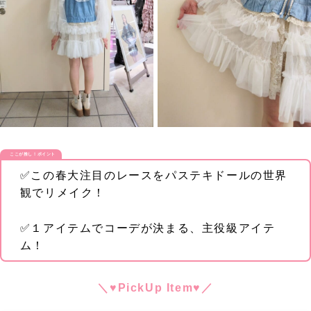
ここが推し！ポイント
✅この春大注目のレースをパステキドールの世界
観でリメイク！
✅１アイテムでコーデが決まる、主役級アイテ
ム！
＼♥PickUp Item♥／