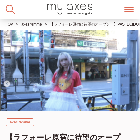
Skip
to
content
TOP
axes femme
【ラフォーレ原宿に待望のオープン！】PASTEQID
axes femme
【ラフォーレ原宿に待望のオープ