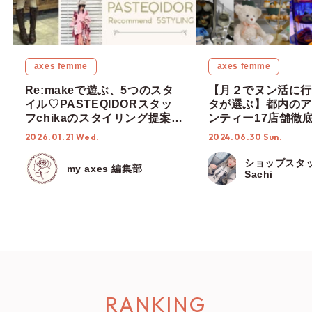
axes femme
axes femme
Re:makeで遊ぶ、5つのスタ
【月２でヌン活に行
イル♡PASTEQIDORスタッ
タが選ぶ】都内のア
フchikaのスタイリング提案＆
ンティー17店舗徹
POP UP開催のお知らせ♪
度なし！【ショップ
2026.01.21 Wed.
2024.06.30 Sun.
編集部】
ショップスタ
my axes 編集部
Sachi
RANKING