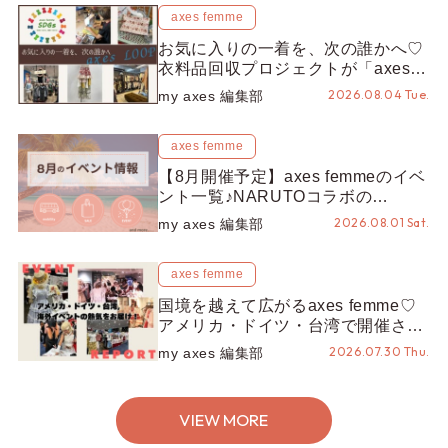
axes femme
お気に入りの一着を、次の誰かへ♡
衣料品回収プロジェクトが「axes
LOOP」にアップデート！活用する
2026.08.04 Tue.
my axes 編集部
とポイントが手に入る◎
axes femme
【8月開催予定】axes femmeのイベ
ント一覧♪NARUTOコラボの
REZEN POPUPから、プチYour
2026.08.01 Sat.
my axes 編集部
Stage.、ティーパーティまで！8月
の特別なイベントをチェック◎
axes femme
国境を越えて広がるaxes femme♡
アメリカ・ドイツ・台湾で開催され
たイベントをお届け！美沙子さんか
2026.07.30 Thu.
my axes 編集部
らのコメントも♬【海外イベントレ
ポート】
VIEW MORE